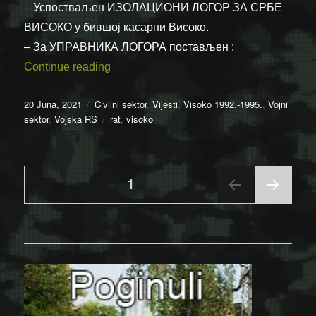
– Успостваљен ИЗОЛАЦИОНИ ЛОГОР ЗА СРБЕ
ВИСОКО у бившој касарни Високо.
– За УПРАВНИКА ЛОГОРА постављен :
“Дан послије 20. јуна 1992.”
Continue reading
Posted
Categories
20 Juna, 2021
Civilni sektor
,
Vijesti
,
Visoko 1992.-1995.
,
Vojni
on
Tags
sektor
,
Vojska RS
rat
,
visoko
Posts
PAGE
1
NEX
pagination
T
PAGE