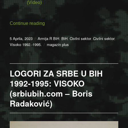
(Video)
“Da se ne zaboravi APRIL “92 u Visokom 
Continue reading
Posted
Categories
5 Aprila, 2023
Armija R BiH
,
BiH
,
Civilni sektor
,
Civilni sektor
,
on
Tags
Visoko 1992.-1995.
magazin plus
LOGORI ZA SRBE U BIH
1992-1995: VISOKO
(srbiubih.com – Boris
Radaković)