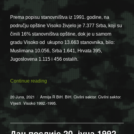
Prema popisu stanovništva iz 1991. godine, na
području opštine Visoko živjelo je 7.377 Srba, koji su
činili 16% stanovništva opštine, dok je u samom
gradu Visoko od ukupno 13.663 stanovnika, bilo:
Muslimana 10.056, Srba 1.641, Hrvata 395,
Jugoslovena 1.115 i 456 ostalih.
“LOGORI ZA SRBE U BIH 1992-1995: VIS
Continue reading
Posted
Categories
20 Juna, 2021
Armija R BiH
,
BiH
,
Civilni sektor
,
Civilni sektor
,
on
Vijesti
,
Visoko 1992.-1995.
Дан послије 20. јуна 1992.