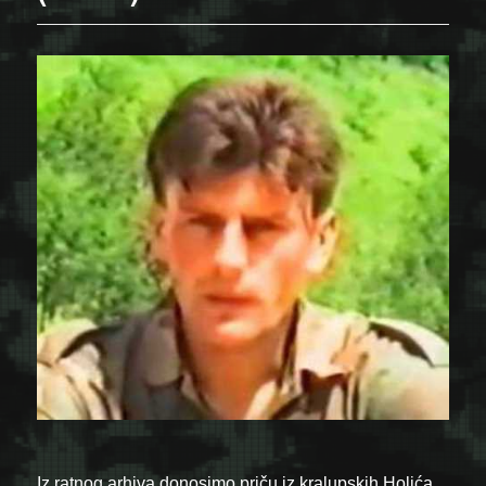
Iz ratnog arhiva donosimo priču iz kralupskih Holića