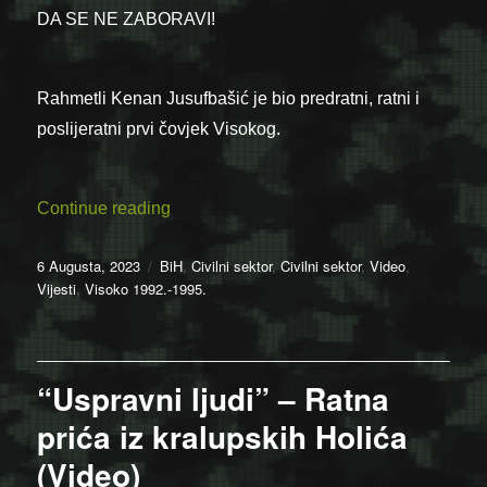
DA SE NE ZABORAVI!
Rahmetli Kenan Jusufbašić je bio predratni, ratni i
poslijeratni prvi čovjek Visokog.
“Kenan Jusufbašić: “Kocka je bačena”… 
Continue reading
Posted
Categories
6 Augusta, 2023
BiH
,
Civilni sektor
,
Civilni sektor
,
Video
,
on
Vijesti
,
Visoko 1992.-1995.
“Uspravni ljudi” – Ratna
prića iz kralupskih Holića
(Video)