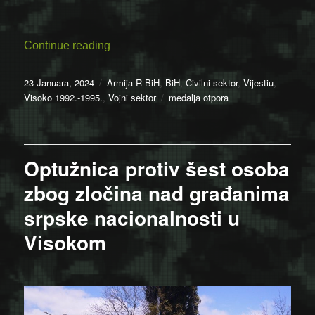
“Reagovanje Mugdima Vranca na prijedlog
Continue reading
Posted
Categories
23 Januara, 2024
Armija R BiH
,
BiH
,
Civilni sektor
,
Vijestiu
,
on
Tags
Visoko 1992.-1995.
,
Vojni sektor
medalja otpora
Optužnica protiv šest osoba
zbog zločina nad građanima
srpske nacionalnosti u
Visokom