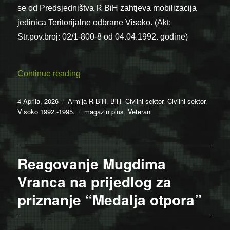
se od Predsjedništva R BiH zahtjeva mobilizacija
jedinica Teritorijalne odbrane Visoko. (Akt:
Str.pov.broj: 02/1-800-8 od 04.04.1992. godine)
“Da se ne zaboravi: 4. april 1992. u Viso
Continue reading
Posted
Categories
4 Aprila, 2026
Armija R BiH
,
BiH
,
Civilni sektor
,
Civilni sektor
,
on
Tags
Visoko 1992.-1995.
magazin plus
,
Veterani
Reagovanje Mugdima
Vranca na prijedlog za
priznanje “Medalja otpora”