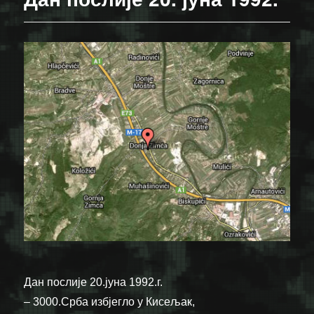
Дан послије 20.јуна 1992.г.
– 3000.Срба избјегло у Кисељак,