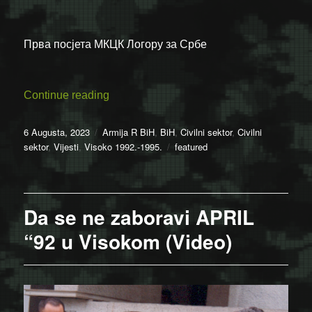
Прва посјета МКЦК Логору за Србе
“Изолациони логор за Србе ТО Високо:
Continue reading
Posted
Categories
6 Augusta, 2023
Armija R BiH
,
BiH
,
Civilni sektor
,
Civilni
on
Tags
sektor
,
Vijesti
,
Visoko 1992.-1995.
featured
Da se ne zaboravi APRIL
“92 u Visokom (Video)