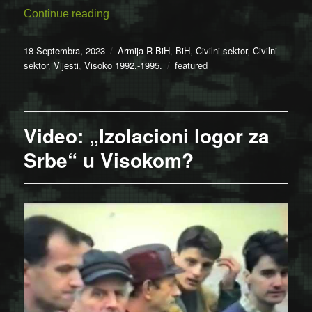
“Optužnica protiv šest osoba zbog zloči
Continue reading
Posted
Categories
18 Septembra, 2023
Armija R BiH
,
BiH
,
Civilni sektor
,
Civilni
on
Tags
sektor
,
Vijesti
,
Visoko 1992.-1995.
featured
Video: „Izolacioni logor za
Srbe“ u Visokom?