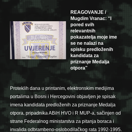
REAGOVANJE /
Mugdim Vranac: “I
pored svih
relevantnih
pokazatelja moje ime
se ne nalazi na
spisku predloženih
kandidata za
priznanje Medalja
otpora”
Proteklih dana u printanim, elektronskim medijima
portalima u Bosni i Hercegovini objavljen je spisak
imena kandidata predloženih za priznanje Medalja
otpora, pripadnika ABiH HVO i R MUP-a, sačinjen od
strane Federalnog ministarstva za pitanja boraca i
invalida odbrambeno-oslobodilačkog rata 1992-1995.