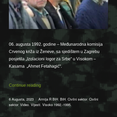
06. augusta 1992. godine – Međunarodna komisija
Crvenog križa iz Ženeve, sa sjedištem u Zagrebu
posjetila „Izolacioni logor za Srbe“ u Visokom –
Kasarna „Ahmet Fetahagić“.
“Video: „Izolacioni logor za Srbe“ u Viso
Continue reading
Posted
Categories
6 Augusta, 2023
Armija R BiH
,
BiH
,
Civilni sektor
,
Civilni
on
sektor
,
Video
,
Vijesti
,
Visoko 1992.-1995.