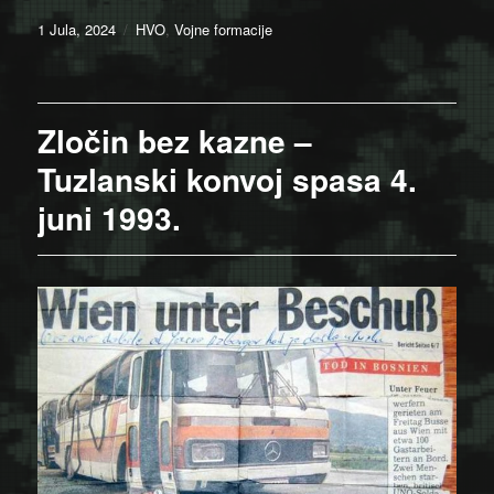
Posted
Categories
1 Jula, 2024
HVO
,
Vojne formacije
on
Zločin bez kazne –
Tuzlanski konvoj spasa 4.
juni 1993.