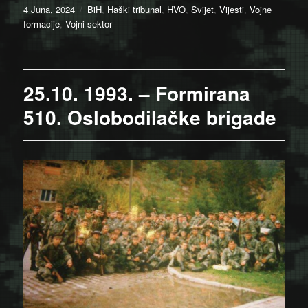
Posted
Categories
4 Juna, 2024
BiH
,
Haški tribunal
,
HVO
,
Svijet
,
Vijesti
,
Vojne
on
formacije
,
Vojni sektor
25.10. 1993. – Formirana
510. Oslobodilačke brigade