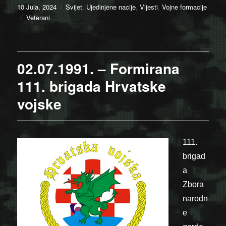
Posted
Categories
10 Jula, 2024
Svijet
,
Ujedinjene nacije
,
Vijesti
,
Vojne formacije
on
Tags
Veterani
02.07.1991. – Formirana
111. brigada Hrvatske
vojske
111.
brigad
a
Zbora
narodn
e