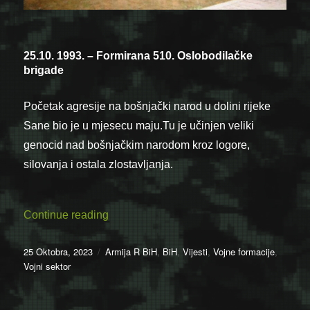
25.10. 1993. – Formirana 510. Oslobodilačke
brigade
Početak agresije na bošnjački narod u dolini rijeke
Sane bio je u mjesecu maju.Tu je učinjen veliki
genocid nad bošnjačkim narodom kroz logore,
silovanja i ostala zlostavljanja.
“25.10. 1993. – Formirana 510. Oslobodi
Continue reading
Posted
Categories
25 Oktobra, 2023
Armija R BiH
,
BiH
,
Vijesti
,
Vojne formacije
,
on
Vojni sektor