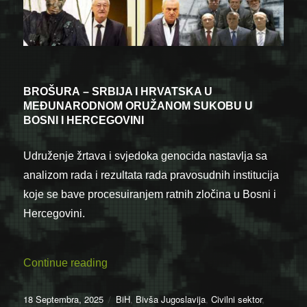
BROŠURA
– SRBIJA I HRVATSKA U
MEĐUNARODNOM ORUŽANOM SUKOBU U
BOSNI I HERCEGOVINI
Udruženje žrtava i svjedoka genocida nastavlja sa
analizom rada i rezultata rada pravosudnih institucija
koje se bave procesuiranjem ratnih zločina u Bosni i
Hercegovini.
“Objavljena brošura o agresiji Srbije i Hr
Continue reading
Posted
Categories
18 Septembra, 2025
BiH
,
Bivša Jugoslavija
,
Civilni sektor
,