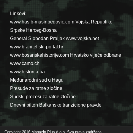
Linkovi:
www.hasib-musinbegovic.com
Vojska Republike
Srpske
Herceg-Bosna
General Slobodan Praljak
www.vojska.net
www.braniteljski-portal.hr
www.bosanskehistorije.com
Hrvatsko vijeće odbrane
www.camo.ch
www.historija.ba
Međunarodni sud u Hagu
Presude za ratne zločine
Sudski procesi za ratne zločine
Dnevni bilten Balkanske tranzicione pravde
Copyright 2016 Magazin Plus d.o.o. Sva prava zadržana.