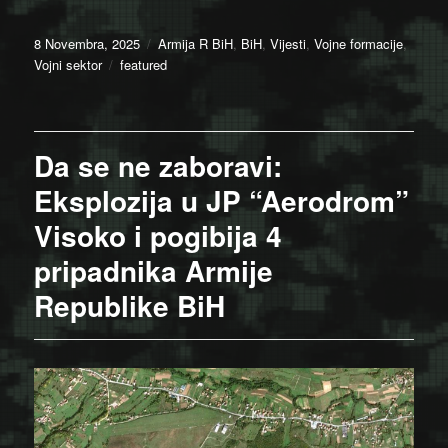
Posted
Categories
8 Novembra, 2025
Armija R BiH
,
BiH
,
Vijesti
,
Vojne formacije
,
on
Tags
Vojni sektor
featured
Da se ne zaboravi:
Eksplozija u JP “Aerodrom”
Visoko i pogibija 4
pripadnika Armije
Republike BiH