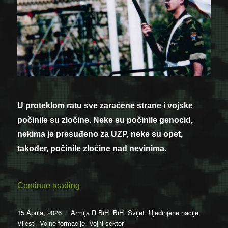
U proteklom ratu sve zaraćene strane i vojske
počinile su zločine. Neke su počinile genocid,
nekima je presuđeno za UZP, neke su opet,
također, počinile zločine nad nevinima.
“Dan kada je cijeli svijet odao priznanje 
Continue reading
Posted
Categories
15 Aprila, 2026
Armija R BiH
,
BiH
,
Svijet
,
Ujedinjene nacije
,
on
Vijesti
,
Vojne formacije
,
Vojni sektor