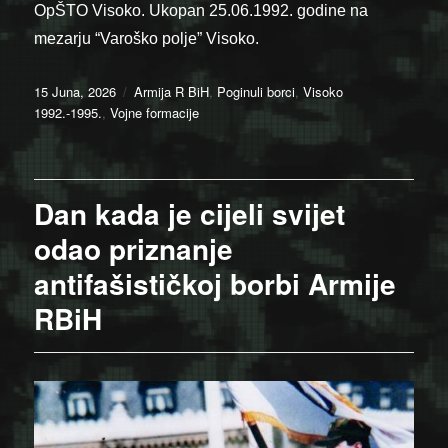
OpŠTO Visoko. Ukopan 25.06.1992. godine na
mezarju “Varoško polje” Visoko.
Posted
Categories
15 Juna, 2026
Armija R BiH
,
Poginuli borci
,
Visoko
on
1992.-1995.
,
Vojne formacije
Dan kada je cijeli svijet
odao priznanje
antifašističkoj borbi Armije
RBiH