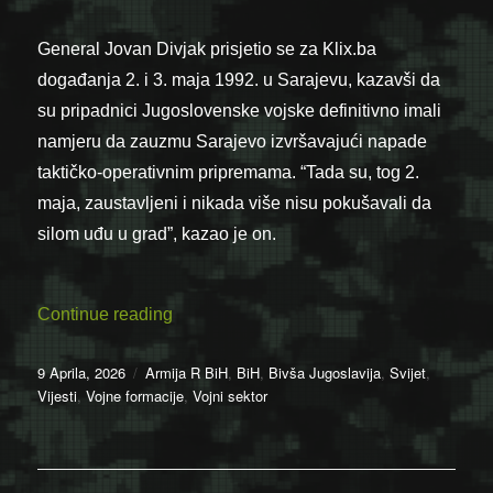
General Jovan Divjak prisjetio se za Klix.ba
događanja 2. i 3. maja 1992. u Sarajevu, kazavši da
su pripadnici Jugoslovenske vojske definitivno imali
namjeru da zauzmu Sarajevo izvršavajući napade
taktičko-operativnim pripremama. “Tada su, tog 2.
maja, zaustavljeni i nikada više nisu pokušavali da
silom uđu u grad”, kazao je on.
“Jovan Divjak: Pokušali su nasilno da uđu
Continue reading
Posted
Categories
9 Aprila, 2026
Armija R BiH
,
BiH
,
Bivša Jugoslavija
,
Svijet
,
on
Vijesti
,
Vojne formacije
,
Vojni sektor