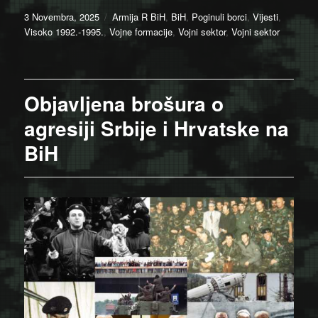
Posted
Categories
3 Novembra, 2025
Armija R BiH
,
BiH
,
Poginuli borci
,
Vijesti
,
on
Visoko 1992.-1995.
,
Vojne formacije
,
Vojni sektor
,
Vojni sektor
Objavljena brošura o
agresiji Srbije i Hrvatske na
BiH