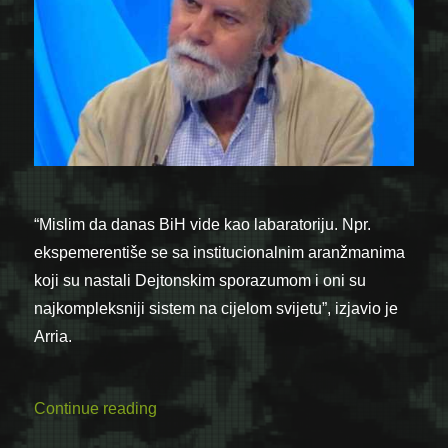
“Mislim da danas BiH vide kao labaratoriju. Npr.
ekspemerentiše se sa institucionalnim aranžmanima
koji su nastali Dejtonskim sporazumom i oni su
najkompleksniji sistem na cijelom svijetu”, izjavio je
Arria.
“Šokantan intervju Diega Arrije: “Sjećam
Continue reading