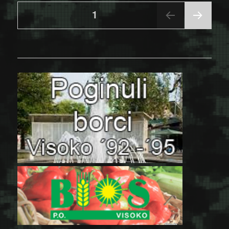
Posts
PAGE
1
NEX
pagination
T
PAGE