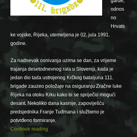
garde,
odnos
no
Hrvats
ke vojske, Rijeka, utemeljena je 02. jula 1991.
godine.
Za nadnevak osnivanja uzima se dan, za vrijeme
trajanja desetodnevnog rata u Sloveniji, kada je
jedan dio tada ustrojenog Krčkog bataljuna 111.
brigade zauzeo položaje na osiguranju Zračne luke
Rijeka na otoku Krku kako bi se spriječio mogući
desant. Nekoliko dana kasnije, zapoviješću
predsjednika Franje Tuđmana i službeno je
potvrđeno formiranje.
“02.07.1991. – Formirana 111. brigada Hr
Continue reading