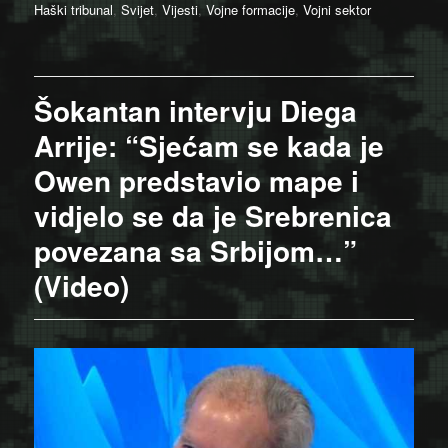
on
Haški tribunal
,
Svijet
,
Vijesti
,
Vojne formacije
,
Vojni sektor
Šokantan intervju Diega
Arrije: “Sjećam se kada je
Owen predstavio mape i
vidjelo se da je Srebrenica
povezana sa Srbijom…”
(Video)