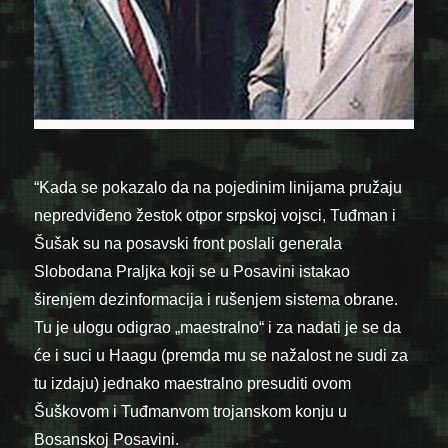
“Kada se pokazalo da na pojedinim linijama pružaju
nepredviđeno žestok otpor srpskoj vojsci, Tuđman i
Šušak su na posavski front poslali generala
Slobodana Praljka koji se u Posavini istakao
širenjem dezinformacija i rušenjem sistema obrane.
Tu je ulogu odigrao „maestralno“ i za nadati je se da
će i suci u Haagu (premda mu se nažalost ne sudi za
tu izdaju) jednako maestralno presuditi ovom
Šuškovom i Tuđmanvom trojanskom konju u
Bosanskoj Posavini.