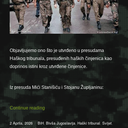
Objavljujemo ono što je utvrđeno u presudama
Haškog tribunala, presuđenih haških činjenica kao
doprinos istini kroz utvrđene činjenice.
Iz presuda Mići Stanišiću i Stojanu Župljaninu:
“03.04.1992. – “Srpske odbrambene snag
Continue reading
Posted
Categories
2 Aprila, 2026
BiH
,
Bivša Jugoslavija
,
Haški tribunal
,
Svijet
,