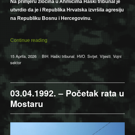
Na primjeru zločina u Ahmićima Haški tribunal je
utvrdio da je i Republika Hrvatska izvršila agresiju
na Republiku Bosnu i Hercegovinu.
“Na zločinu u Ahmićima Haški tribunal je 
Continue reading
Posted
Categories
15 Aprila, 2026
BiH
,
Haški tribunal
,
HVO
,
Svijet
,
Vijesti
,
Vojni
on
sektor
03.04.1992. – Početak rata u
Mostaru