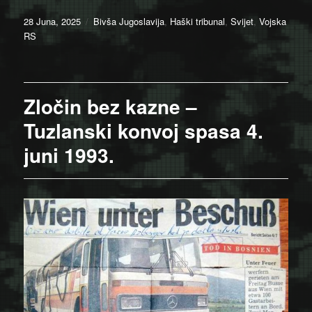
Posted
Categories
28 Juna, 2025
Bivša Jugoslavija
,
Haški tribunal
,
Svijet
,
Vojska
on
RS
Zločin bez kazne –
Tuzlanski konvoj spasa 4.
juni 1993.