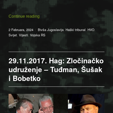
“Slobodan Praljak – trojanski konj u Bos
Continue reading
Posted
Categories
2 Februara, 2024
Bivša Jugoslavija
,
Haški tribunal
,
HVO
,
on
Svijet
,
Vijesti
,
Vojska RS
29.11.2017. Hag: Zločinačko
udruženje – Tuđman, Šušak
i Bobetko