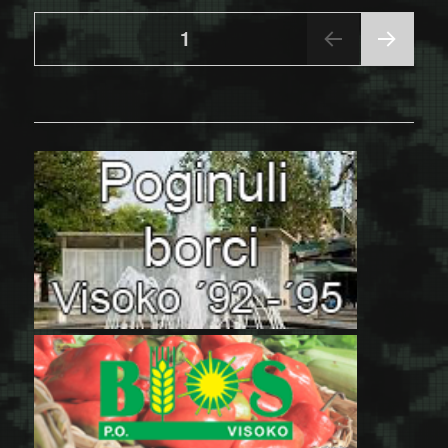
Posts
PAGE
1
NEX
pagination
T
PAGE