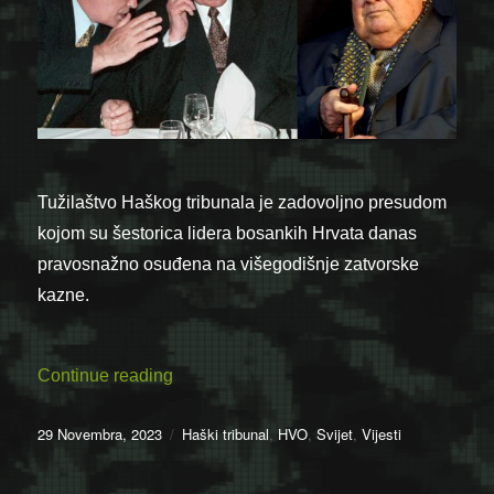
Tužilaštvo Haškog tribunala je zadovoljno presudom
kojom su šestorica lidera bosankih Hrvata danas
pravosnažno osuđena na višegodišnje zatvorske
kazne.
“29.11.2017. Hag: Zločinačko udruženje
Continue reading
Posted
Categories
29 Novembra, 2023
Haški tribunal
,
HVO
,
Svijet
,
Vijesti
on