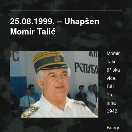
25.08.1999. – Uhapšen
Momir Talić
Momir
Talić
(Piska
vica,
BiH
15.
juna
1942.
–
Beogr