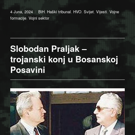
Posted
Categories
4 Juna, 2024
BiH
,
Haški tribunal
,
HVO
,
Svijet
,
Vijesti
,
Vojne
on
formacije
,
Vojni sektor
Slobodan Praljak –
trojanski konj u Bosanskoj
Posavini