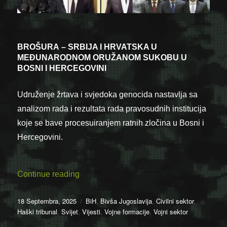
BROŠURA
– SRBIJA I HRVATSKA U
MEĐUNARODNOM ORUŽANOM SUKOBU U
BOSNI I HERCEGOVINI
Udruženje žrtava i svjedoka genocida nastavlja sa
analizom rada i rezultata rada pravosudnih institucija
koje se bave procesuiranjem ratnih zločina u Bosni i
Hercegovini.
“Objavljena brošura o agresiji Srbije i Hr
Continue reading
Posted
Categories
18 Septembra, 2025
BiH
,
Bivša Jugoslavija
,
Civilni sektor
,
on
Haški tribunal
,
Svijet
,
Vijesti
,
Vojne formacije
,
Vojni sektor