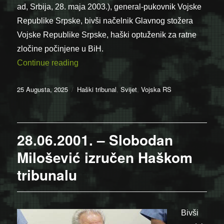
ad, Srbija, 28. maja 2003.), general-pukovnik Vojske
Republike Srpske, bivši načelnik Glavnog stožera
Vojske Republike Srpske, haški optuženik za ratne
zločine počinjene u BiH.
“25.08.1999. – Uhapšen Momir Talić”
Continue reading
Posted
Categories
25 Augusta, 2025
Haški tribunal
,
Svijet
,
Vojska RS
on
28.06.2001. – Slobodan
Milošević izručen Haškom
tribunalu
Bivši