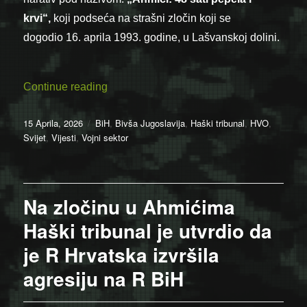
krvi“,
koji podseća na strašni zločin koji se
dogodio 16. aprila 1993. godine, u Lašvanskoj dolini.
“Pogledajte potresne ratne snimke Brita
Continue reading
Posted
Categories
15 Aprila, 2026
BiH
,
Bivša Jugoslavija
,
Haški tribunal
,
HVO
,
on
Svijet
,
Vijesti
,
Vojni sektor
Na zločinu u Ahmićima
Haški tribunal je utvrdio da
je R Hrvatska izvršila
agresiju na R BiH