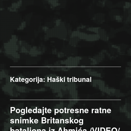
Kategorija:
Haški tribunal
Pogledajte potresne ratne
snimke Britanskog
bataljona iz Ahmića /VIDEO/