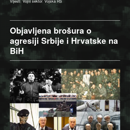
on
Vijesti
,
Vojni sektor
,
Vojska RS
Objavljena brošura o
agresiji Srbije i Hrvatske na
BiH