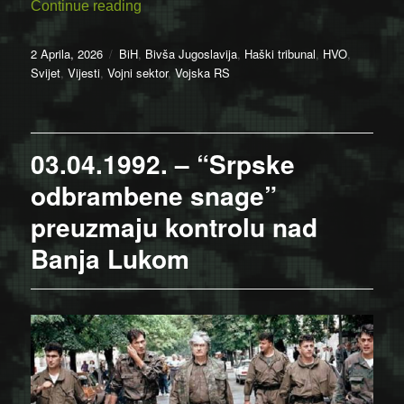
“03.04.1992. – Početak rata u Mostaru”
Continue reading
Posted
Categories
2 Aprila, 2026
BiH
,
Bivša Jugoslavija
,
Haški tribunal
,
HVO
,
on
Svijet
,
Vijesti
,
Vojni sektor
,
Vojska RS
03.04.1992. – “Srpske
odbrambene snage”
preuzmaju kontrolu nad
Banja Lukom