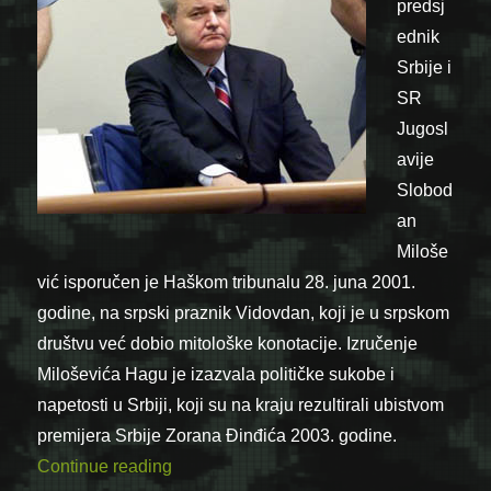
predsj
ednik
Srbije i
SR
Jugosl
avije
Slobod
an
Miloše
vić isporučen je Haškom tribunalu 28. juna 2001.
godine, na srpski praznik Vidovdan, koji je u srpskom
društvu već dobio mitološke konotacije. Izručenje
Miloševića Hagu je izazvala političke sukobe i
napetosti u Srbiji, koji su na kraju rezultirali ubistvom
premijera Srbije Zorana Đinđića 2003. godine.
“28.06.2001. – Slobodan Milošević izruč
Continue reading