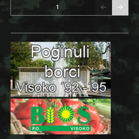
Posts
PAGE
1
NEX
pagination
T
PAGE