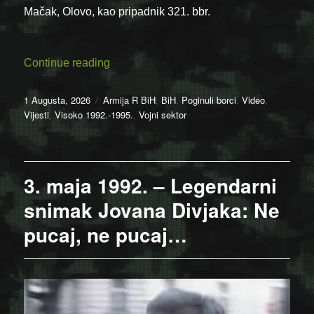
Mačak, Olovo, kao pripadnik 321. bbr.
“Video: Da se ne zaborave heroji – Ajdin
Continue reading
Posted
Categories
1 Augusta, 2026
Armija R BiH
,
BiH
,
Poginuli borci
,
Video
,
on
Vijesti
,
Visoko 1992.-1995.
,
Vojni sektor
3. maja 1992. – Legendarni
snimak Jovana Divjaka: Ne
pucaj, ne pucaj…