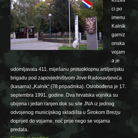
Križev
ci po
imenu
Kalnik
garniz
onska
vojarn
a je
udomljavala 411. miješanu protuoklopnu artiljerijsku
brigadu pod zapovjedništvom Jove Radosavljevića
(kasarna) „Kalnik“ (78 pripadnika). Oslobođena je 17.
septembra 1991. godine. Dva hrvatska vojnika su
ubijena i jedan ranjen dok su sile JNA iz jednog
odvojenog municijskog skladišta u Širokom Brezju
doprijeti do vojarne, noć prije nego se vojarna
predala.
“17.09.1991. – Hrvatska vojska zauzela v