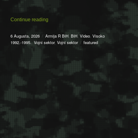
“06.08.1992. – Formiran Odred Moštre (V
Continue reading
Posted
Categories
6 Augusta, 2026
Armija R BiH
,
BiH
,
Video
,
Visoko
on
Tags
1992.-1995.
,
Vojni sektor
,
Vojni sektor
featured