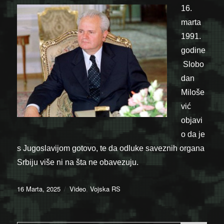
16.
marta
1991.
godine
Slobo
dan
Miloše
vić
objavi
o da je
s Jugoslavijom gotovo, te da odluke saveznih organa
Srbiju više ni na šta ne obavezuju.
Posted
Categories
16 Marta, 2025
Video
,
Vojska RS
on