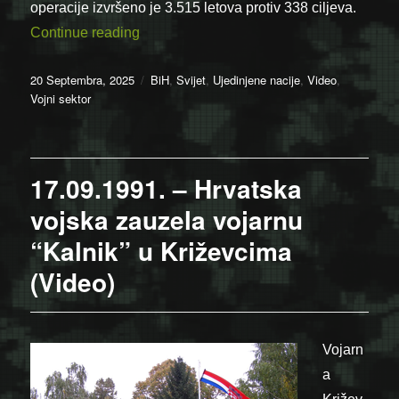
operacije izvršeno je 3.515 letova protiv 338 ciljeva.
“20.09.1995. – Okončana vojna intervenc
Continue reading
Posted
Categories
20 Septembra, 2025
BiH
,
Svijet
,
Ujedinjene nacije
,
Video
,
on
Vojni sektor
17.09.1991. – Hrvatska
vojska zauzela vojarnu
“Kalnik” u Križevcima
(Video)
Vojarn
a