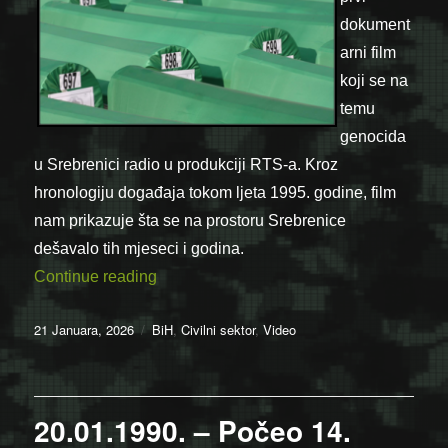
dokument
arni film
koji se na
temu
genocida
u Srebrenici radio u produkciji RTS-a. Kroz
hronologiju događaja tokom ljeta 1995. godine, film
nam prikazuje šta se na prostoru Srebrenice
dešavalo tih mjeseci i godina.
“Dokumentarni film “Srebrenička polja smr
Continue reading
Posted
Categories
21 Januara, 2026
BiH
,
Civilni sektor
,
Video
on
20.01.1990. – Počeo 14.