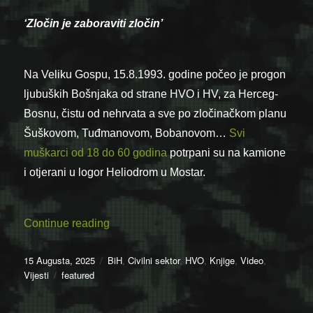
‘Zločin je zaboraviti zločin’
Na Veliku Gospu, 15.8.1993. godine počeo je progon
ljubuških Bošnjaka od strane HVO i HV, za Herceg-
Bosnu, čistu od nehrvata a sve po zločinačkom planu
Šuškovom, Tuđmanovom, Bobanovom…
Svi
muškarci od 18 do 60 godina
potrpani su na kamione
i otjerani u logor Heliodrom u Mostar.
“Štefica Galić: Ko ih je ubio?”
Continue reading
Posted
Categories
15 Augusta, 2025
BiH
,
Civilni sektor
,
HVO
,
Knjige
,
Video
,
on
Tags
Vijesti
featured