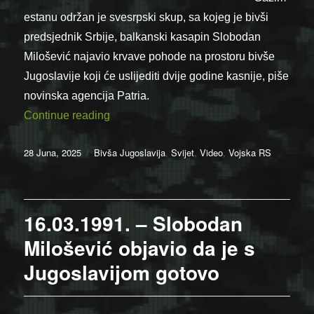
estanu održan je svesrpski skup, sa kojeg je bivši
predsjednik Srbije, balkanski kasapin Slobodan
Milošević najavio krvave pohode na prostoru bivše
Jugoslavije koji će uslijediti dvije godine kasnije, piše
novinska agencija Patria.
“28.06.1989. – Dan kada je stvoren novi v
Continue reading
Posted
Categories
28 Juna, 2025
Bivša Jugoslavija
,
Svijet
,
Video
,
Vojska RS
on
16.03.1991. – Slobodan
Milošević objavio da je s
Jugoslavijom gotovo