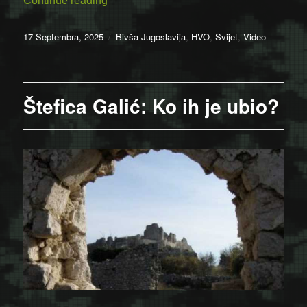
Continue reading
Posted
Categories
17 Septembra, 2025
Bivša Jugoslavija
,
HVO
,
Svijet
,
Video
on
Štefica Galić: Ko ih je ubio?