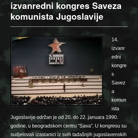
izvanredni kongres Saveza
komunista Jugoslavije
14.
izvanr
edni
kongre
s
Savez
a
komun
ista
Jugoslavije održan je od 20. do 22. januara 1990.
godine, u beogradskom centru “Sava”. U kongresu su
sudjelovali izaslanici iz svih tadašnjih jugoslavenskih