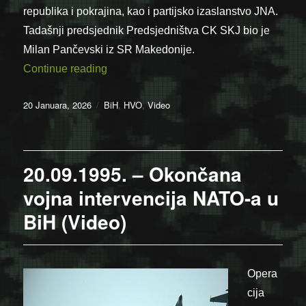
republika i pokrajina, kao i partijsko izaslanstvo JNA.
Tadašnji predsjednik Predsjedništva CK SKJ bio je
Milan Pančevski iz SR Makedonije.
“20.01.1990. – Počeo 14. izvanredni kon
Continue reading
Posted
Categories
20 Januara, 2026
BiH
,
HVO
,
Video
on
20.09.1995. – Okončana
vojna intervencija NATO-a u
BiH (Video)
Opera
cija