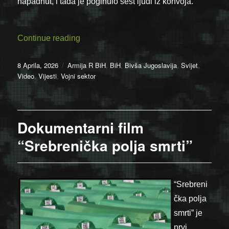
napadnut, i tada je poginulo šest ljudi iz konvoja.
“3. maja 1992. – Legendarni snimak Jova
Continue reading
Posted
Categories
8 Aprila, 2026
Armija R BiH
,
BiH
,
Bivša Jugoslavija
,
Svijet
,
on
Video
,
Vijesti
,
Vojni sektor
Dokumentarni film
“Srebrenička polja smrti”
“Srebreni
čka polja
smrti” je
prvi