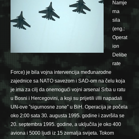
Namje
rna
sila
(eng.:
Operat
ion
Delibe
rate
Force) je bila vojna intervencija međunarodne
zajednice sa NATO savezom i SAD-om na čelu koja
je ima za cilj da onemogući vojni arsenal Srba u ratu
u Bosni i Hercegovini, a koji su prijetili i/ili napadali
UN-ove ”sigurnosne zone” u BiH. Operacija je počela
oko 2:00 sata 30. augusta 1995. godine i završila se
20. septembra 1995. godine, a uključila je oko 400
aviona i 5000 ljudi iz 15 zemalja svijeta. Tokom