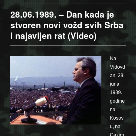
28.06.1989. – Dan kada je
stvoren novi vožd svih Srba
i najavljen rat (Video)
Na
Vidovd
an, 28.
juna
1989.
godine
na
Kosov
u, na
Gazim