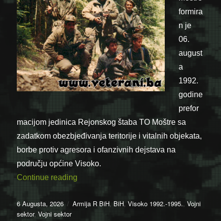
formira
n je
06.
august
a
1992.
godine
prefor
macijom jedinica Rejonskog štaba TO Moštre sa
zadatkom obezbjeđivanja teritorije i vitalnih objekata,
borbe protiv agresora i ofanzivnih dejstava na
području općine Visoko.
“06.08.1992. – Formiran Odred Moštre”
Continue reading
Posted
Categories
6 Augusta, 2026
Armija R BiH
,
BiH
,
Visoko 1992.-1995.
,
Vojni
on
sektor
,
Vojni sektor