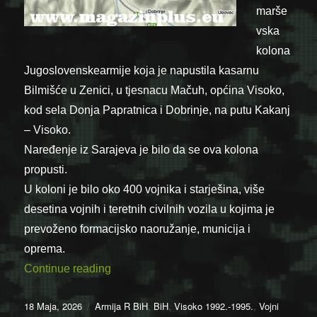
marše
vska
kolona
Jugoslovenske
armije koja je napustila kasarnu
Bilmišće u Zenici, u tjesnacu Mačuh, općina Visoko,
kod sela Donja Papratnica i Dobrinje, na putu Kakanj
– Visoko.
Naređenje iz Sarajeva je bilo da se ova kolona
propusti.
U koloni je bilo oko 400 vojnika i starješina, više
desetina vojnih i teretnih civilnih vozila u kojima je
prevoženo formacijsko naoružanje, municija i
oprema.
“18.5.1992. – Visoko: Zaustavljanje i r
Continue reading
Posted
Categories
18 Maja, 2026
Armija R BiH
,
BiH
,
Visoko 1992.-1995.
,
Vojni