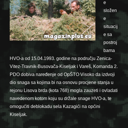
e
složen
e
situacij
e sa
postroj
bama
HVO-a od 15.04.1993. godine na području Zenica-
Vitez-Travnik-Busovača-Kiseljak i Vareš, Komanda 2.
PDO dobiva naređenje od OpŠTO Visoko da izdvoji
dio snaga sa kojima bi na osnovu procjene stanja u
rejonu Lisova brda (kota 768) mogla zauzeti i ovladati
navedenom kotom koju su držale snage HVO-a, te
omogućiti deblokadu sela Kazagići na općini
Kiseljak.