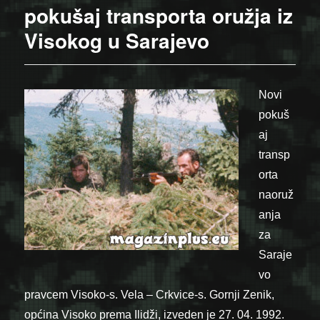
pokušaj transporta oružja iz
Visokog u Sarajevo
Novi
pokuš
aj
transp
orta
naoruž
anja
za
Saraje
vo
pravcem Visoko-s. Vela – Crkvice-s. Gornji Zenik,
općina Visoko prema Ilidži, izveden je 27. 04. 1992.