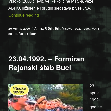
Visoko (2000 cijevi), velike količine MTS-a, veze,
ABHO, inžinjerije i drugih sredstava bivše JNA.
“26.04.1992. – Oslobađanja i zauzimanja
Continue reading
Posted
Categories
26 Aprila, 2026
Armija R BiH
,
BiH
,
Visoko 1992.-1995.
,
Vojni
on
sektor
,
Vojni sektor
23.04.1992. – Formiran
Rejonski štab Buci
23.
aprila .
1992.
godine