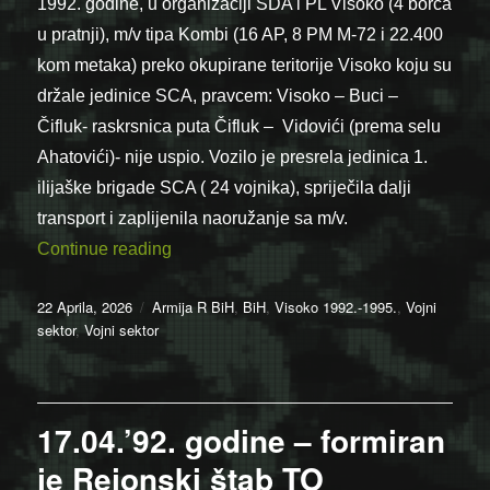
1992. godine, u organizaciji SDA i PL Visoko (4 borca
u pratnji), m/v tipa Kombi (16 AP, 8 PM M-72 i 22.400
kom metaka) preko okupirane teritorije Visoko koju su
držale jedinice SCA, pravcem: Visoko – Buci –
Čifluk- raskrsnica puta Čifluk – Vidovići (prema selu
Ahatovići)- nije uspio. Vozilo je presrela jedinica 1.
ilijaške brigade SCA ( 24 vojnika), spriječila dalji
transport i zaplijenila naoružanje sa m/v.
“22.04.1992. – Propao pokušaj transport
Continue reading
Posted
Categories
22 Aprila, 2026
Armija R BiH
,
BiH
,
Visoko 1992.-1995.
,
Vojni
on
sektor
,
Vojni sektor
17.04.’92. godine – formiran
je Rejonski štab TO