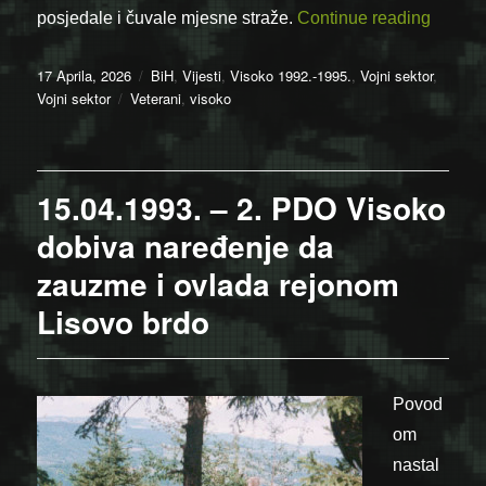
“17.04.
posjedale i čuvale mjesne straže.
Continue reading
Posted
Categories
17 Aprila, 2026
BiH
,
Vijesti
,
Visoko 1992.-1995.
,
Vojni sektor
,
on
Tags
Vojni sektor
Veterani
,
visoko
15.04.1993. – 2. PDO Visoko
dobiva naređenje da
zauzme i ovlada rejonom
Lisovo brdo
Povod
om
nastal