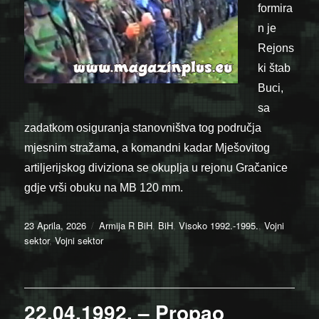
formira
n je
Rejons
ki štab
Buci,
sa
zadatkom osiguranja stanovništva tog područja
mjesnim stražama, a komandni kadar Mješovitog
artiljerijskog diviziona se okuplja u rejonu Gračanice
gdje vrši obuku na MB 120 mm.
Posted
Categories
23 Aprila, 2026
Armija R BiH
,
BiH
,
Visoko 1992.-1995.
,
Vojni
on
sektor
,
Vojni sektor
22.04.1992. – Propao