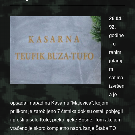
26.04.’
92.
godine
– u
ranim
jutarnji
m
satima
izvršen
a je
opsada i napad na Kasarnu “Majevica”, kojom
prilikom je zarobljeno 7 četnika dok su ostali pobjegli
i prešli u selo Kute, preko rijeke Bosne. Tom
akcijom
vračeno je skoro kompletno naoružanje Štaba TO