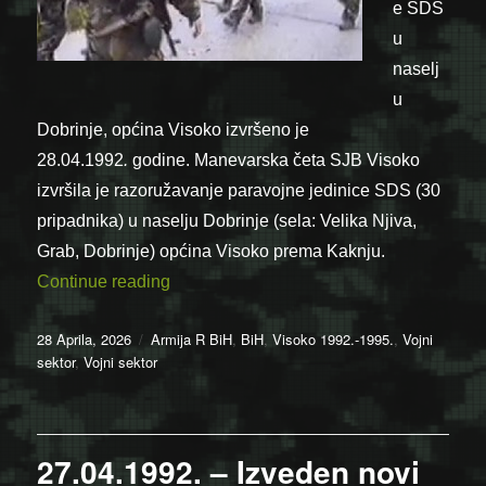
e SDS
u
naselj
u
Dobrinje, općina Visoko izvršeno je
28.04.1992
.
godine. Manevarska četa SJB Visoko
izvršila je razoružavanje paravojne jedinice SDS (30
pripadnika) u naselju Dobrinje (sela: Velika Njiva,
Grab, Dobrinje) općina Visoko prema Kaknju.
“28.04.1992. – Manevarska četa SJB Viso
Continue reading
Posted
Categories
28 Aprila, 2026
Armija R BiH
,
BiH
,
Visoko 1992.-1995.
,
Vojni
on
sektor
,
Vojni sektor
27.04.1992. – Izveden novi