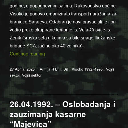
godine, u popodnevnim satima. Rukovodstvo općine
Visoko je ponovo organiziralo transport naružanja za
branioce Sarajeva. Odabran je novi pravac ali je i on
vodio preko okupirane teritorije: s. Vela-Crkvice- s.
Zenik (srpska sela u kojima su bile snage Ilidžanske
brigade SCA, jačine oko 40 vojnika).
“27.04.1992. – Izveden novi pokušaj tran
Continue reading
Posted
Categories
27 Aprila, 2026
Armija R BiH
,
BiH
,
Visoko 1992.-1995.
,
Vojni
on
sektor
,
Vojni sektor
26.04.1992. – Oslobađanja i
zauzimanja kasarne
“Majevica”