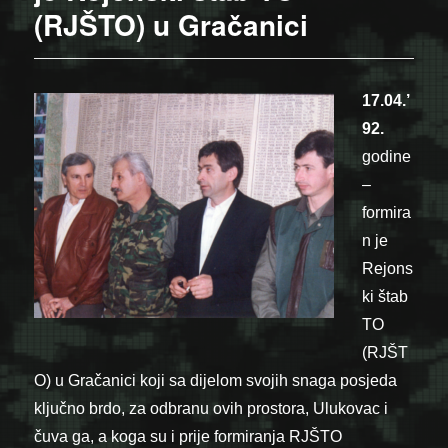
(RJŠTO) u Gračanici
17.04.’
92.
godine
–
formira
n je
Rejons
ki štab
TO
(RJŠT
O) u
Gračanici koji sa dijelom svojih snaga posjeda
ključno brdo, za odbranu ovih prostora, Ulukovac i
čuva ga, a koga su i prije formiranja RJŠTO