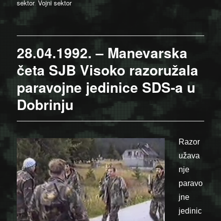
on
sektor
,
Vojni sektor
28.04.1992. – Manevarska
četa SJB Visoko razoružala
paravojne jedinice SDS-a u
Dobrinju
Razor
užava
nje
paravo
jne
jedinic