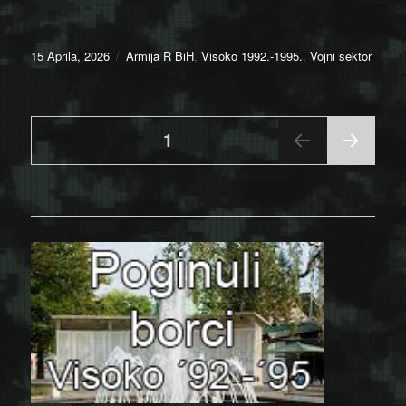
Posted
Categories
15 Aprila, 2026
Armija R BiH
,
Visoko 1992.-1995.
,
Vojni sektor
on
Posts
PAGE
1
NEX
pagination
T
PAGE