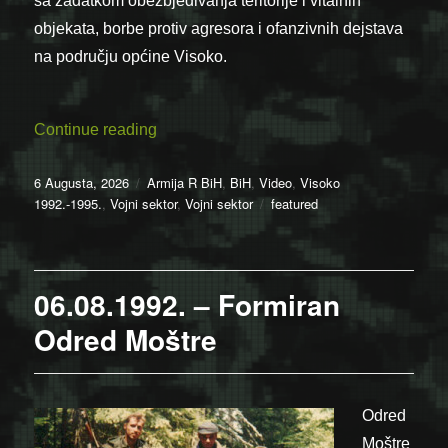
sa zadatkom obezbjeđivanja teritorije i vitalnih
objekata, borbe protiv agresora i ofanzivnih dejstava
na području općine Visoko.
“06.08.1992. – Formiran Odred Moštre (V
Continue reading
Posted
Categories
6 Augusta, 2026
Armija R BiH
,
BiH
,
Video
,
Visoko
on
Tags
1992.-1995.
,
Vojni sektor
,
Vojni sektor
featured
06.08.1992. – Formiran
Odred Moštre
Odred
Moštre