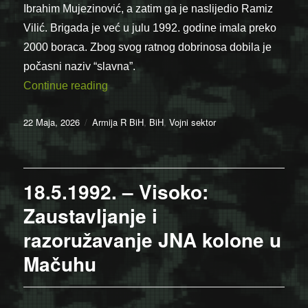
Ibrahim Mujezinović, a zatim ga je naslijedio Ramiz
Vilić. Brigada je već u julu 1992. godine imala preko
2000 boraca. Zbog svog ratnog dobrinosa dobila je
počasni naziv “slavna”.
“22.05.1992. – Formirana 2. tuzlanska br
Continue reading
Posted
Categories
22 Maja, 2026
Armija R BiH
,
BiH
,
Vojni sektor
on
18.5.1992. – Visoko:
Zaustavljanje i
razoružavanje JNA kolone u
Mačuhu