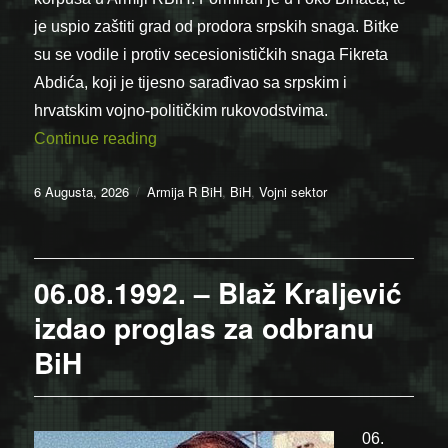
je uspio zaštiti grad od prodora srpskih snaga. Bitke
su se vodile i protiv secesionističkih snaga Fikreta
Abdića, koji je tijesno sarađivao sa srpskim i
hrvatskim vojno-političkim rukovodstvima.
“06.08.1995. – Peti korpus Armije RBiH 
Continue reading
Posted
Categories
6 Augusta, 2026
Armija R BiH
,
BiH
,
Vojni sektor
on
06.08.1992. – Blaž Kraljević
izdao proglas za odbranu
BiH
06.