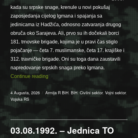
kada su srpske snage, krenule u novi pokušaj
zaposjedanja cijelog Igmana i spajanja sa
jedinicama iz Hadžića, odnosno zatvaranja drugog
obruča oko Sarajeva. Ali, prvo su ih dočekali borci
181. trnovske brigade, kojima je u pravi čas stiglo
pojačanje — četa 7. muslimanske, četa 17. krajiške i
312. travničke brigade. Oni su toga dana zaustavili
napredovanje srpskih snaga preko Igmana.
“04.08.1993. – Jednice Armije BiH zaust
Continue reading
Posted
Categories
4 Augusta, 2026
Armija R BiH
,
BiH
,
Civilni sektor
,
Vojni sektor
,
on
Vojska RS
03.08.1992. – Jednica TO