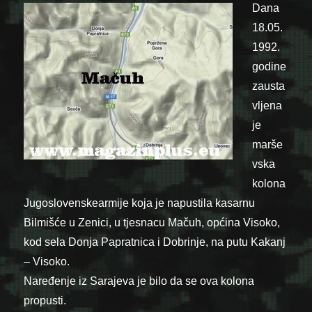
Dana
18.05.
1992.
godine
zausta
vljena
je
marše
vska
kolona
Jugoslovenske
armije koja je napustila kasarnu
Bilmišće u Zenici, u tjesnacu Mačuh, općina Visoko,
kod sela Donja Papratnica i Dobrinje, na putu Kakanj
– Visoko.
Naređenje iz Sarajeva je bilo da se ova kolona
propusti.