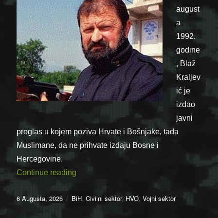
august
a
1992.
godine
, Blaž
Kraljev
ić je
izdao
javni
proglas u kojem poziva Hrvate i Bošnjake, tada
Muslimane, da ne prihvate izdaju Bosne i
Hercegovine.
“06.08.1992. – Blaž Kraljević izdao prog
Continue reading
Posted
Categories
6 Augusta, 2026
BiH
,
Civilni sektor
,
HVO
,
Vojni sektor
on