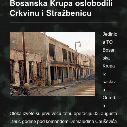
Bosanska Krupa oslobodili
Crkvinu i Stražbenicu
Jedinic
a TO
Bosan
ska
Krupa
iz
sastav
a
Odred
a
Otoka izvele su prvu veću ratnu operaciju 03. augusta
1992. godine pod komandom Đemaludina Čauševića