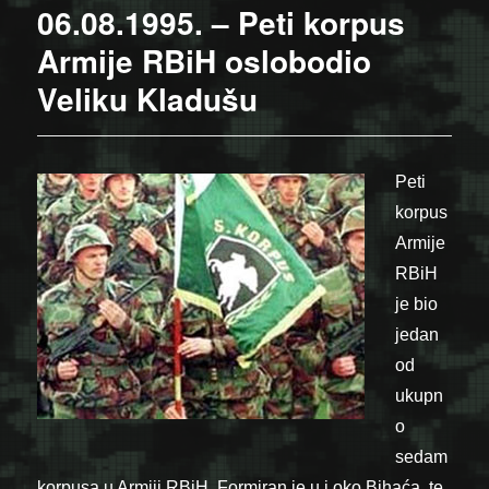
06.08.1995. – Peti korpus
Armije RBiH oslobodio
Veliku Kladušu
Peti
korpus
Armije
RBiH
je bio
jedan
od
ukupn
o
sedam
korpusa u Armiji RBiH. Formiran je u i oko Bihaća, te