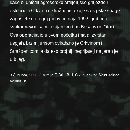
kako bi uništili agresorsko artiljerijsko gnijezdo i
oslobodili Crkvinu i Stražbenicu koje su srpske snage
zaposjele u drugoj polovini maja 1992. godine i
svakodnevno sa njih sijao smrt po Bosanskoj Otoci.
Ova operacija je u svom početku imala izvrstan
uspjeh, brzim jurišom ovladano je Crkvinom i
Stražbenicom, a daleko brojniji neprijatelj natjeran je
u bijeg.
Posted
Categories
3 Augusta, 2026
Armija R BiH
,
BiH
,
Civilni sektor
,
Vojni sektor
,
on
Vojska RS