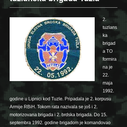
2.
tuzlans
ka
brigad
a TO
formira
na je
22.
maja
1992.
godine u Lipnici kod Tuzle. Pripadala je 2. korpusu
Armije RBiH. Tokom rata nazivala se još i 2.
motorizovana brigada i 2. brdska brigada. Do 15.
septembra 1992. godine brigadom je komandovao