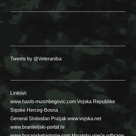
Tweets by @Veteraniba
Linkovi:
www.hasib-musinbegovic.com
Vojska Republike
Srpske
Herceg-Bosna
General Slobodan Praljak
www.vojska.net
www.braniteljski-portal.hr
www.bosanskehistorije.com
Hrvatsko vijeće odbrane