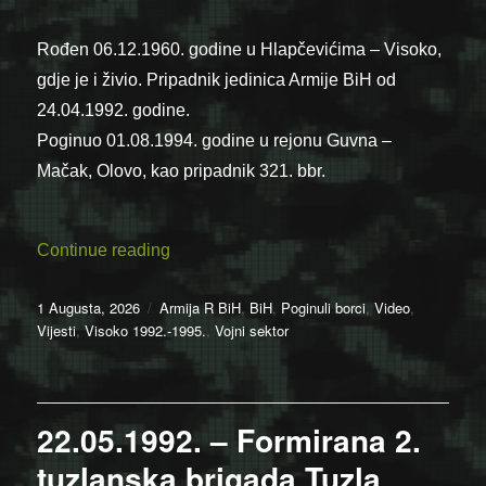
Rođen 06.12.1960. godine u Hlapčevićima – Visoko,
gdje je i živio. Pripadnik jedinica Armije BiH od
24.04.1992. godine.
Poginuo 01.08.1994. godine u rejonu Guvna –
Mačak, Olovo, kao pripadnik 321. bbr.
“Video: Da se ne zaborave heroji – Ajdin
Continue reading
Posted
Categories
1 Augusta, 2026
Armija R BiH
,
BiH
,
Poginuli borci
,
Video
,
on
Vijesti
,
Visoko 1992.-1995.
,
Vojni sektor
22.05.1992. – Formirana 2.
tuzlanska brigada Tuzla