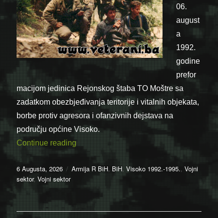
06.
august
a
1992.
godine
prefor
macijom jedinica Rejonskog štaba TO Moštre sa
zadatkom obezbjeđivanja teritorije i vitalnih objekata,
borbe protiv agresora i ofanzivnih dejstava na
području općine Visoko.
“06.08.1992. – Formiran Odred Moštre”
Continue reading
Posted
Categories
6 Augusta, 2026
Armija R BiH
,
BiH
,
Visoko 1992.-1995.
,
Vojni
on
sektor
,
Vojni sektor