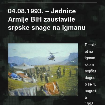
04.08.1993. – Jednice
Armije BiH zaustavile
srpske snage na Igmanu
Preokr
et na
igman
skom
bojištu
dogodi
o se 4.
august
a
1993.