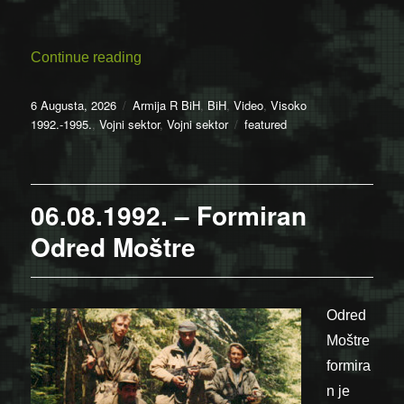
“06.08.1992. – Formiran Odred Moštre (V
Continue reading
Posted
Categories
6 Augusta, 2026
Armija R BiH
,
BiH
,
Video
,
Visoko
on
Tags
1992.-1995.
,
Vojni sektor
,
Vojni sektor
featured
06.08.1992. – Formiran
Odred Moštre
Odred
Moštre
formira
n je