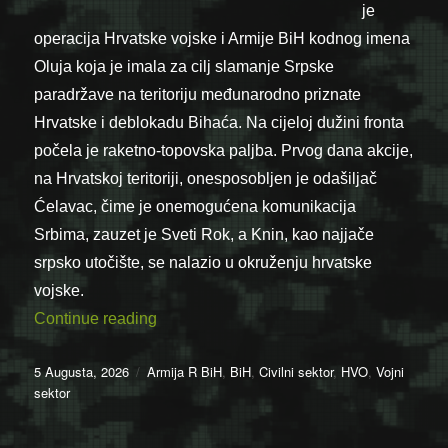
je
operacija Hrvatske vojske i Armije BiH kodnog imena
Oluja koja je imala za cilj slamanje Srpske
paradržave na teritoriju međunarodno priznate
Hrvatske i deblokadu Bihaća. Na cijeloj dužini fronta
počela je raketno-topovska paljba. Prvog dana akcije,
na Hrvatskoj teritoriji, onesposobljen je odašiljač
Ćelavac, čime je onemogućena komunikacija
Srbima, zauzet je Sveti Rok, a Knin, kao najjače
srpsko utočište, se nalazio u okruženju hrvatske
vojske.
“05.08.1995. – Deblokiran slobodni dio 
Continue reading
Posted
Categories
5 Augusta, 2026
Armija R BiH
,
BiH
,
Civilni sektor
,
HVO
,
Vojni
on
sektor