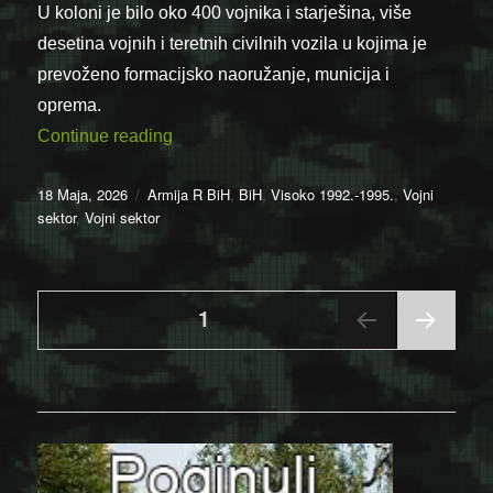
U koloni je bilo oko 400 vojnika i starješina, više
desetina vojnih i teretnih civilnih vozila u kojima je
prevoženo formacijsko naoružanje, municija i
oprema.
“18.5.1992. – Visoko: Zaustavljanje i r
Continue reading
Posted
Categories
18 Maja, 2026
Armija R BiH
,
BiH
,
Visoko 1992.-1995.
,
Vojni
on
sektor
,
Vojni sektor
Posts
PAGE
1
NEX
pagination
T
PAGE