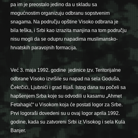
pa im je preostalo jedino da u skladu sa
mogućnostim organizuju odbranu sopstvenim
snagama. Na području opštine Visoko odbrana je
bila teška, i Srbi kao izrazita manjina na tom području
nisu mogli da se odupru napadima muslimansko-
hrvatskih paravojnih formacija.
Već 3. maja 1992. godine jedinice tzv. Teritorijalne
odbrane Visoko izvršile su napad na sela Goduša,
Čekrčići, Ljubnići i grad Ilijaš. Istog dana su počeli sa
hapšenjem Srba koje su odvodili u kasarnu „Ahmet
Fetahagić“ u Visokom koja će postati logor za Srbe.
Prvi logoraši dovedeni su u ovaj logor aprila 1992.
godine, kada su zatvoreni Srbi iz Visokog i sela Kula
Banjer.