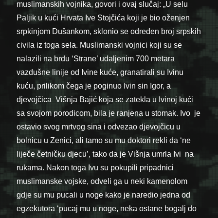
muslimanskih vojnika, govori i ovaj slučaj: „U selu
Paljik u kući Hrvata Ive Stojčića koji je bio oženjen
srpkinjom Dušankom, sklonio se određen broj srpskih
civila iz toga sela. Muslimanski vojnici koji su se
nalazili na brdu ‘Strane’ udaljenim 700 metara
vazdušne linije od Ivine kuće, granatirali su Ivinu
kuću, prilikom čega je poginuo Ivin sin Igor, a
djevojčica Višnja Bajić koja se zatekla u Ivinoj kući
sa svojom porodicom, bila je ranjena u stomak. Ivo je
ostavio svog mrtvog sina i odvezao djevojčicu u
bolnicu u Zenici, ali tamo su mu doktori rekli da ‘ne
liječe četničku djecu’, tako da je Višnja umrla Ivi na
rukama. Nakon toga Ivu su pokupili pripadnici
muslimanske vojske, odveli ga u neki kamenolom
gdje su mu pucali u noge kako je naredio jedna od
egzekutora ‘pucaj mu u noge, neka ostane bogalj do