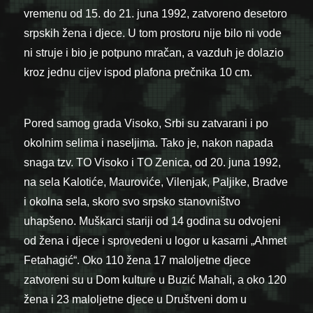
vremenu od 15. do 21. juna 1992, zatvoreno desetoro
srpskih žena i djece. U tom prostoru nije bilo ni vode
ni struje i bio je potpuno mračan, a vazduh je dolazio
kroz jednu cijev ispod plafona prečnika 10 cm.
Pored samog grada Visoko, Srbi su zatvarani i po
okolnim selima i naseljima. Tako je, nakon napada
snaga tzv. TO Visoko i TO Zenica, od 20. juna 1992,
na sela Kalotiće, Mauroviće, Vilenjak, Paljike, Bradve
i okolna sela, skoro svo srpsko stanovništvo
uhapšeno. Muškarci stariji od 14 godina su odvojeni
od žena i djece i sprovedeni u logor u kasarni „Ahmet
Fetahagić“. Oko 110 žena 17 maloljetne djece
zatvoreni su u Dom kulture u Buzić Mahali, a oko 120
žena i 23 maloljetne djece u Društveni dom u