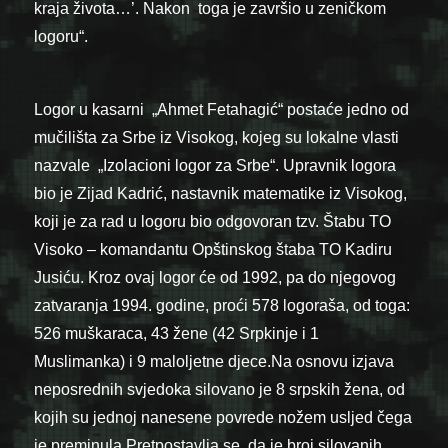
kraja života…’. Nakon toga je završio u zeničkom
logoru“.
Logor u kasarni „Ahmet Fetahagić“ postaće jedno od
mučilišta za Srbe iz Visokog, kojeg su lokalne vlasti
nazvale „Izolacioni logor za Srbe“. Upravnik logora
bio je Zijad Kadrić, nastavnik matematike iz Visokog,
koji je za rad u logoru bio odgovoran tzv. Štabu TO
Visoko – komandantu Opštinskog štaba TO Kadiru
Jusiću. Kroz ovaj logor će od 1992, pa do njegovog
zatvaranja 1994. godine, proći 578 logoraša, od toga:
526 muškaraca, 43 žene (42 Srpkinje i 1
Muslimanka) i 9 maloljetne djece.Na osnovu izjava
neposrednih svjedoka silovano je 8 srpskih žena, od
kojih su jednoj nanesene povrede nožem usljed čega
je preminula.Pretpostavlja se, da je broj silovanih