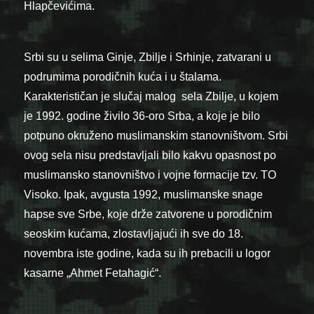
Hlapčevićima.
Srbi su u selima Ginje, Zbilje i Srhinje, zatvarani u
podrumima porodičnih kuća i u štalama.
Karakterističan je slučaj malog sela Zbilje, u kojem
je 1992. godine živilo 36-oro Srba, a koje je bilo
potpuno okruženo muslimanskim stanovništvom. Srbi
ovog sela nisu predstavljali bilo kakvu opasnost po
muslimansko stanovništvo i vojne formacije tzv. TO
Visoko. Ipak, avgusta 1992, muslimanske snage
hapse sve Srbe, koje drže zatvorene u porodičnim
seoskim kućama, zlostavljajući ih sve do 18.
novembra iste godine, kada su ih prebacili u logor
kasarne „Ahmet Fetahagić“.