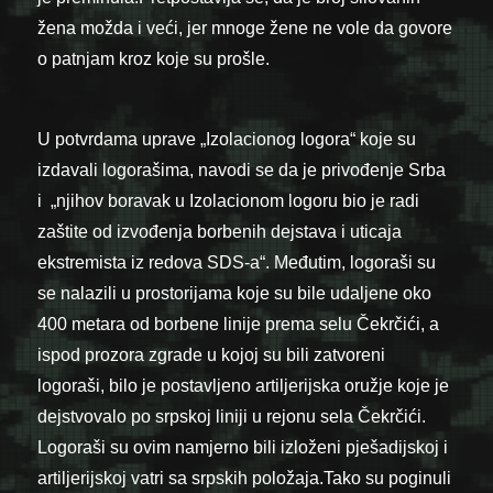
žena možda i veći, jer mnoge žene ne vole da govore
o patnjam kroz koje su prošle.
U potvrdama uprave „Izolacionog logora“ koje su
izdavali logorašima, navodi se da je privođenje Srba
i „njihov boravak u Izolacionom logoru bio je radi
zaštite od izvođenja borbenih dejstava i uticaja
ekstremista iz redova SDS-a“. Međutim, logoraši su
se nalazili u prostorijama koje su bile udaljene oko
400 metara od borbene linije prema selu Čekrčići, a
ispod prozora zgrade u kojoj su bili zatvoreni
logoraši, bilo je postavljeno artiljerijska oružje koje je
dejstvovalo po srpskoj liniji u rejonu sela Čekrčići.
Logoraši su ovim namjerno bili izloženi pješadijskoj i
artiljerijskoj vatri sa srpskih položaja.Tako su poginuli