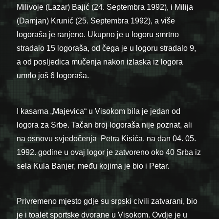
Milivoje (Lazar) Bajić (24. Septembra 1992), i Milija
(Damjan) Krunić (25. Septembra 1992), a više
logoraša je ranjeno. Ukupno je u logoru smrtno
stradalo 15 logoraša, od čega je u logoru stradalo 9,
a od posljedica mučenja nakon izlaska iz logora
umrlo još 6 logoraša.
I kasarna „Majevica“ u Visokom bila je jedan od
logora za Srbe. Tačan broj logoraša nije poznat, ali
na osnovu svjedočenja Petra Kisića, na dan 04. 05.
1992. godine u ovaj logor je zatvoreno oko 40 Srba iz
sela Kula Banjer, među kojima je bio i Petar.
Privremeno mjesto gdje su srpski civili zatvarani, bio
je i toalet sportske dvorane u Visokom. Ovdje je u