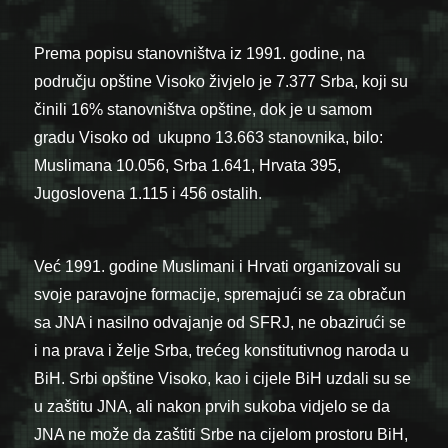
Prema popisu stanovništva iz 1991. godine, na
području opštine Visoko živjelo je 7.377 Srba, koji su
činili 16% stanovništva opštine, dok je u samom
gradu Visoko od ukupno 13.663 stanovnika, bilo:
Muslimana 10.056, Srba 1.641, Hrvata 395,
Jugoslovena 1.115 i 456 ostalih.
Već 1991. godine Muslimani i Hrvati organizovali su
svoje paravojne formacije, spremajući se za obračun
sa JNA i nasilno odvajanje od SFRJ, ne obazirući se
i na prava i želje Srba, trećeg konstitutivnog naroda u
BiH. Srbi opštine Visoko, kao i cijele BiH uzdali su se
u zaštitu JNA, ali nakon prvih sukoba vidjelo se da
JNA ne može da zaštiti Srbe na cijelom prostoru BiH,