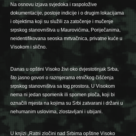
Na osnovu izjava svjedoka i raspoložive
dokumentacije, postoje indicije i o drugim lokacijama
i objektima koji su služili za zatočenje i mučenje
srpskog stanovništva u Maurovićima, Poriječanima,
neidentifikovana seoska mrtvačnica, privatne kuće u
Visokom i slično.
Danas u opštini Visoko živi oko dvjestotinjak Srba,
što jasno govori o razmjerama etničkog čišćenja
srpskog stanovništva sa tog prostora. U Visokom
nema ni jedan spomenik ili spomen ploča, koji bi
označili mjesta na kojima su Srbi zatvarani i držani u
nehumanim uslovima, zlostavljani i ubijani.
U knjizi „Ratni zločini nad Srbima opštine Visoko