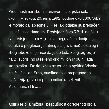
Pred muslimanskom ofanzivom na srpska sela u
okolini Visokog, 20. juna 1992. godine oko 3000 Srba
je moralo da izbjegne u Kiseljak, odakle su prebačeni
u Ilijaš. Istog dana tzv. Predsjedništvo RBiH, na čelu
sa predsjednikom Alijom Izetbegovićem donijelo je
odluku o proglašenju ratnog stanja, između ostalog i
zbog tobože činjenice da je do tada zbog „agresije“
na BiH „prisilno raseljeno oko milion i 400 hiljada
stanovnika“. Dakle, kada se teritorija opštine Visoko
etnički čisti od Srba, muslimanska propagandna
mašinerija govori o preko milion raseljenih
Muslimana i Hrvata.
Kolika je bila mržnja i bezdušnost određenog broja