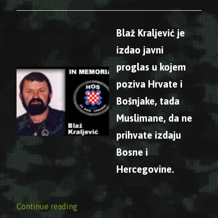
Blaž Kraljević je
izdao javni
proglas u kojem
poziva Hrvate i
Bošnjake, tada
Muslimane, da ne
prihvate izdaju
Bosne i
Hercegovine.
“Blaž Kraljević izdao proglas za odbranu
Continue reading