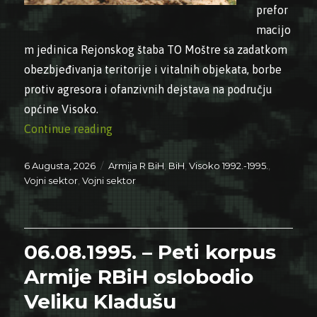
prefor
macijo
m jedinica Rejonskog štaba TO Moštre sa zadatkom
obezbjeđivanja teritorije i vitalnih objekata, borbe
protiv agresora i ofanzivnih dejstava na području
općine Visoko.
“06.08.1992. – Formiran Odred Moštre”
Continue reading
Posted
Categories
6 Augusta, 2026
Armija R BiH
,
BiH
,
Visoko 1992.-1995.
,
on
Vojni sektor
,
Vojni sektor
06.08.1995. – Peti korpus
Armije RBiH oslobodio
Veliku Kladušu