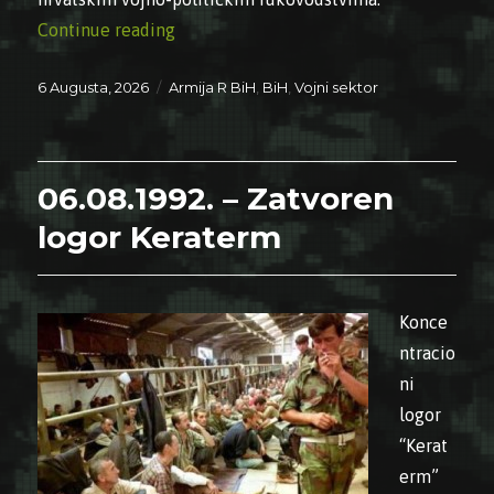
“06.08.1995. – Peti korpus Armije RBiH 
Continue reading
Posted
Categories
6 Augusta, 2026
Armija R BiH
,
BiH
,
Vojni sektor
on
06.08.1992. – Zatvoren
logor Keraterm
Konce
ntracio
ni
logor
“Kerat
erm”