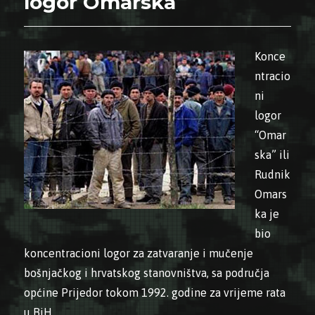
logor Omarska
Konce
ntracio
ni
logor
“Omar
ska” ili
Rudnik
Omars
ka je
bio
koncentracioni logor za zatvaranje i mučenje
bošnjačkog i hrvatskog stanovništva, sa područja
općine Prijedor tokom 1992. godine za vrijeme rata
u BiH.