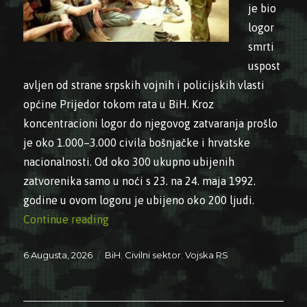
je bio
logor
smrti
uspost
avljen od strane srpskih vojnih i policijskih vlasti
općine Prijedor tokom rata u BiH. Kroz
koncentracioni logor do njegovog zatvaranja prošlo
je oko 1.000–3.000 civila bošnjačke i hrvatske
nacionalnosti. Od oko 300 ukupno ubijenih
zatvorenika samo u noći s 23. na 24. maja 1992.
godine u ovom logoru je ubijeno oko 200 ljudi.
“06.08.1992. – Zatvoren logor Keraterm”
Continue reading
Posted
Categories
6 Augusta, 2026
BiH
,
Civilni sektor
,
Vojska RS
on