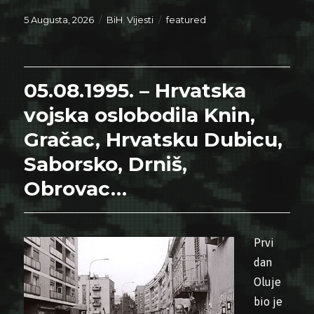
Posted
Categories
Tags
5 Augusta, 2026
BiH
,
Vijesti
featured
on
05.08.1995. – Hrvatska
vojska oslobodila Knin,
Gračac, Hrvatsku Dubicu,
Saborsko, Drniš,
Obrovac…
Prvi
dan
Oluje
bio je