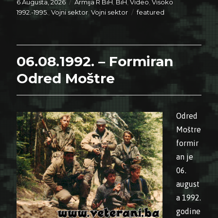
Posted
Categories
6 Augusta, 2026
Armija R BiH
,
BiH
,
Video
,
Visoko
on
Tags
1992.-1995.
,
Vojni sektor
,
Vojni sektor
featured
06.08.1992. – Formiran
Odred Moštre
Odred
Moštre
formir
an je
06.
august
a 1992.
godine