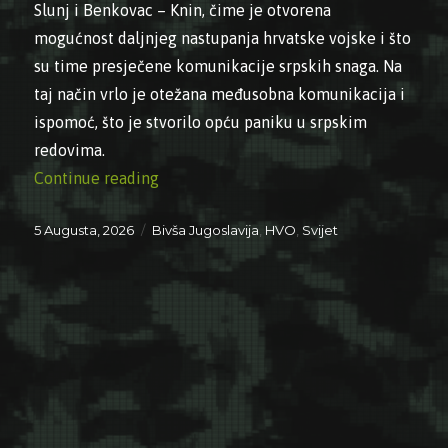
Slunj i Benkovac – Knin, čime je otvorena
mogućnost daljnjeg nastupanja hrvatske vojske i što
su time presječene komunikacije srpskih snaga. Na
taj način vrlo je otežana međusobna komunikacija i
ispomoć, što je stvorilo opću paniku u srpskim
redovima.
“05.08.1995. – Hrvatska vojska oslobodil
Continue reading
Posted
Categories
5 Augusta, 2026
Bivša Jugoslavija
,
HVO
,
Svijet
on