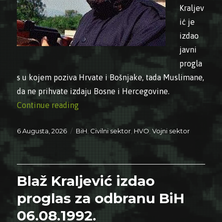
Kraljev
ić je
izdao
javni
progla
s u kojem poziva Hrvate i Bošnjake, tada Muslimane,
da ne prihvate izdaju Bosne i Hercegovine.
“06.08.1992. – Blaž Kraljević izdao prog
Continue reading
Posted
Categories
6 Augusta, 2026
BiH
,
Civilni sektor
,
HVO
,
Vojni sektor
on
Blaž Kraljević izdao
proglas za odbranu BiH
06.08.1992.