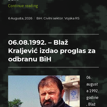
“06.08.1992. – Zatvoren logor Omarska”
Continue reading
Posted
Categories
6 Augusta, 2026
BiH
,
Civilni sektor
,
Vojska RS
on
06.08.1992. – Blaž
Kraljević izdao proglas za
odbranu BiH
06.
august
a 1992.
godine
, Blaž