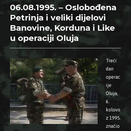
06.08.1995. – Oslobođena
Petrinja i veliki dijelovi
Banovine, Korduna i Like
u operaciji Oluja
Treći
dan
operac
ije
Oluja,
6.
kolovo
z 1995.
značio