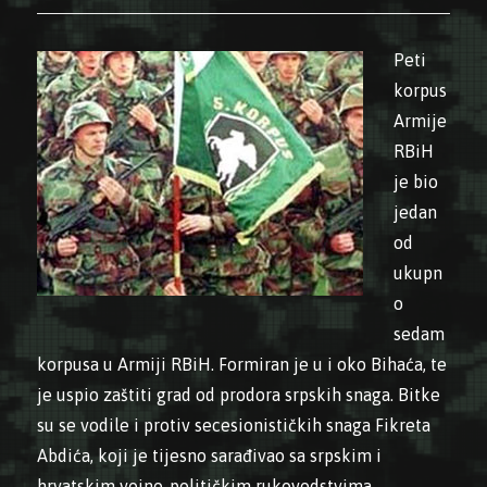
Peti
korpus
Armije
RBiH
je bio
jedan
od
ukupn
o
sedam
korpusa u Armiji RBiH. Formiran je u i oko Bihaća, te
je uspio zaštiti grad od prodora srpskih snaga. Bitke
su se vodile i protiv secesionističkih snaga Fikreta
Abdića, koji je tijesno sarađivao sa srpskim i
hrvatskim vojno-političkim rukovodstvima.