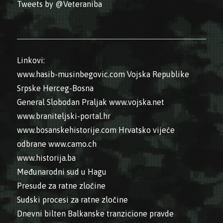
Tweets by @Veteraniba
Linkovi:
www.hasib-musinbegovic.com
Vojska Republike
Srpske
Herceg-Bosna
General Slobodan Praljak
www.vojska.net
www.braniteljski-portal.hr
www.bosanskehistorije.com
Hrvatsko vijeće
odbrane
www.camo.ch
www.historija.ba
Međunarodni sud u Hagu
Presude za ratne zločine
Sudski procesi za ratne zločine
Dnevni bilten Balkanske tranzicione pravde