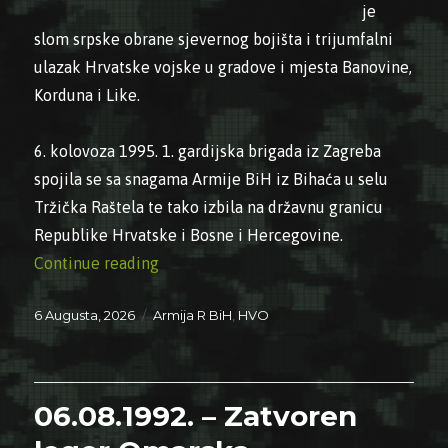
je
slom srpske obrane sjevernog bojišta i trijumfalni
ulazak Hrvatske vojske u gradove i mjesta Banovine,
Korduna i Like.
6. kolovoza 1995. 1. gardijska brigada iz Zagreba
spojila se sa snagama Armije BiH iz Bihaća u selu
Tržička Raštela te tako izbila na državnu granicu
Republike Hrvatske i Bosne i Hercegovine.
“06.08.1995. – Oslobođena Petrinja i veli
Continue reading
Posted
Categories
6 Augusta, 2026
Armija R BiH
,
HVO
on
06.08.1992. – Zatvoren