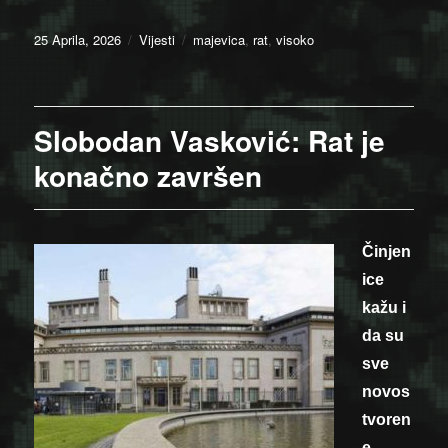
Posted
Categories
Tags
25 Aprila, 2026
Vijesti
majevica
,
rat
,
visoko
on
Slobodan Vasković: Rat je
konačno završen
Činjen
ice
kažu i
da su
sve
novos
tvoren
e