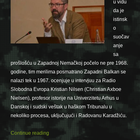
u vidu
da je
istinsk
o
suočav
anje
sa
prošlošću u Zapadnoj Nemačkoj počelo ne pre 1968.
godine, tim merilima posmatrano Zapadni Balkan se
nalazi tek u 1967. ocenjuje u intervjuu za Radio
Slobodna Evropa Kristian Nilsen (Christian Axboe
Nielsen), profesor istorije na Univerzitetu Arhus u
Danskoj i sudski veštak u haškom Tribunalu u
nekoliko procesa, uključujući i Radovanu Karadžiću.
“Nilsen: Zapadni Balkan se nalazi u 1967
Continue reading