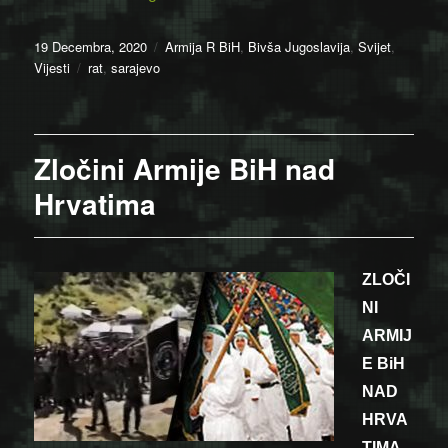
Posted
Categories
19 Decembra, 2020
Armija R BiH
,
Bivša Jugoslavija
,
Svijet
,
on
Tags
Vijesti
rat
,
sarajevo
Zločini Armije BiH nad
Hrvatima
ZLOČI
NI
ARMIJ
E BiH
NAD
HRVA
TIMA