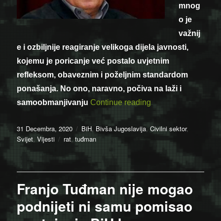
mnog
o je
važnij
e i ozbiljnije reagiranje velikoga dijela javnosti,
kojemu je poricanje već postalo uvjetnim
refleksom, obaveznim i poželjnim standardom
ponašanja. No ono, naravno, počiva na laži i
“Ivan Lovrenović: ‘I
samoobmanjivanju
Continue reading
Posted
Categories
31 Decembra, 2020
BiH
,
Bivša Jugoslavija
,
Civilni sektor
,
on
Tags
Svijet
,
Vijesti
rat
,
tuđman
Franjo Tuđman nije mogao
podnijeti ni samu pomisao