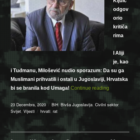
Kljuić
odgov
orio
kritiča
rima
I Aliji
je, kao
i Tuđmanu, Milošević nudio sporazum: Da su ga
Muslimani prihvatili i ostali u Jugoslaviji, Hrvatska
“I Aliji je, k
bi se branila kod Umaga!
Continue reading
Posted
Categories
23 Decembra, 2020
BiH
,
Bivša Jugoslavija
,
Civilni sektor
,
on
Tags
Svijet
,
Vijesti
hrvati
,
rat