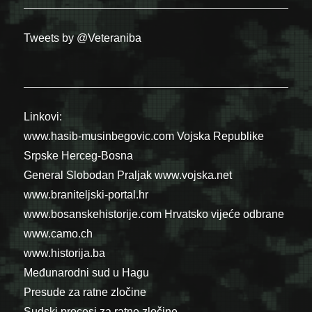
Tweets by @Veteraniba
Linkovi:
www.hasib-musinbegovic.com
Vojska Republike
Srpske
Herceg-Bosna
General Slobodan Praljak
www.vojska.net
www.braniteljski-portal.hr
www.bosanskehistorije.com
Hrvatsko vijeće odbrane
www.camo.ch
www.historija.ba
Međunarodni sud u Hagu
Presude za ratne zločine
Sudski procesi za ratne zločine