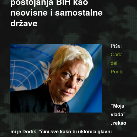
postojanja BiH kao
neovisne i samostalne
države
Piše:
Carla
del
Ponte
“Moja
vlada”
, rekao
mi je Dodik, “čini sve kako bi uklonila glavni