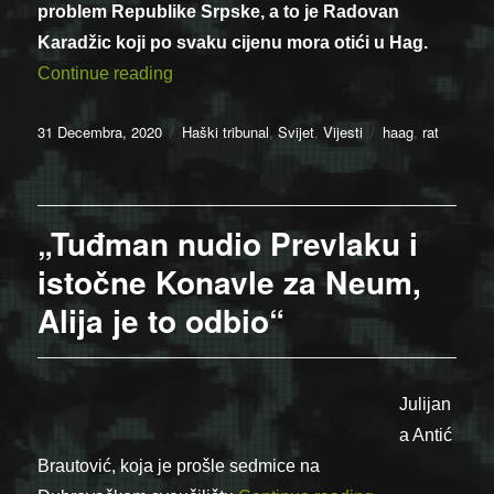
problem Republike Srpske, a to je Radovan
Karadžic koji po svaku cijenu mora otići u Hag.
“Franjo Tuđman nije mogao podnijeti ni 
Continue reading
Posted
Categories
Tags
31 Decembra, 2020
Haški tribunal
,
Svijet
,
Vijesti
haag
,
rat
on
„Tuđman nudio Prevlaku i
istočne Konavle za Neum,
Alija je to odbio“
Julijan
a Antić
Brautović, koja je prošle sedmice na