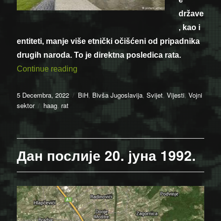
države
, kao i
entiteti, manje više etnički očišćeni od pripadnika
drugih naroda. To je direktna posledica rata.
“Slobodan Vasković: Rat je konačno zav
Continue reading
Posted
Categories
5 Decembra, 2022
BiH
,
Bivša Jugoslavija
,
Svijet
,
Vijesti
,
Vojni
on
Tags
sektor
haag
,
rat
Дан послије 20. јуна 1992.