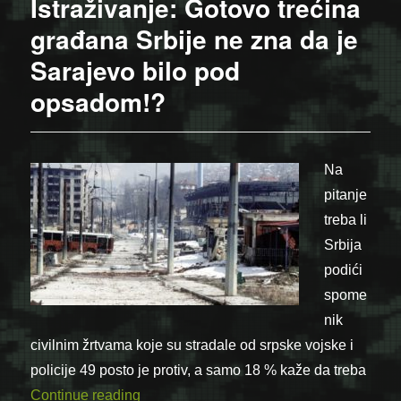
Istraživanje: Gotovo trećina
građana Srbije ne zna da je
Sarajevo bilo pod
opsadom!?
Na
pitanje
treba li
Srbija
podići
spome
nik
civilnim žrtvama koje su stradale od srpske vojske i
policije 49 posto je protiv, a samo 18 % kaže da treba
“Istraživanje: Gotovo trećina građana Sr
Continue reading