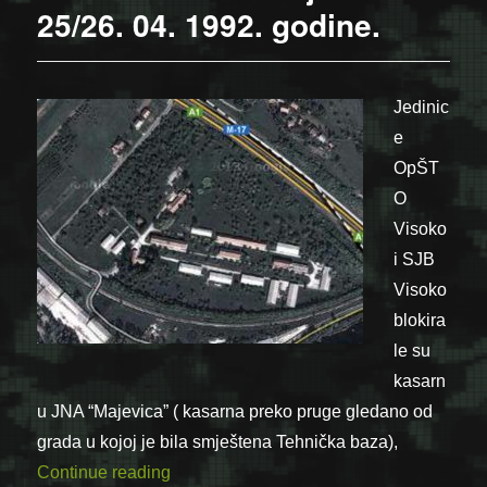
25/26. 04. 1992. godine.
Jedinic
e
OpŠT
O
Visoko
i SJB
Visoko
blokira
le su
kasarn
u JNA “Majevica” ( kasarna preko pruge gledano od
grada u kojoj je bila smještena Tehnička baza),
“Stavljanje pod kontrolu kasarne JNA “Ma
Continue reading