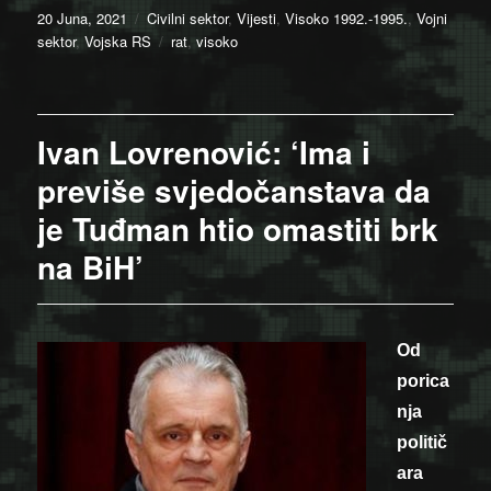
Posted
Categories
20 Juna, 2021
Civilni sektor
,
Vijesti
,
Visoko 1992.-1995.
,
Vojni
on
Tags
sektor
,
Vojska RS
rat
,
visoko
Ivan Lovrenović: ‘Ima i
previše svjedočanstava da
je Tuđman htio omastiti brk
na BiH’
Od
porica
nja
politič
ara