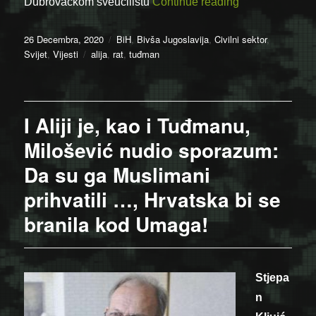
“„Tuđman nudio 
Dubrovačkom
sveučilištu
Continue reading
Posted
Categories
26 Decembra, 2020
BiH
,
Bivša Jugoslavija
,
Civilni sektor
,
on
Tags
Svijet
,
Vijesti
alija
,
rat
,
tuđman
I Aliji je, kao i Tuđmanu,
Milošević nudio sporazum:
Da su ga Muslimani
prihvatili …, Hrvatska bi se
branila kod Umaga!
Stjepa
n