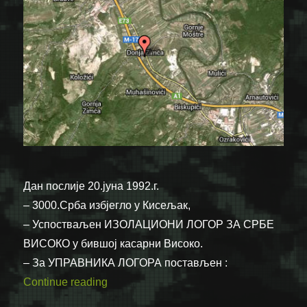
Дан послије 20.јуна 1992.г.
– 3000.Срба избјегло у Кисељак,
– Успостваљен ИЗОЛАЦИОНИ ЛОГОР ЗА СРБЕ
ВИСОКО у бившој касарни Високо.
– За УПРАВНИКА ЛОГОРА постављен :
“Дан послије 20. јуна 1992.”
Continue reading