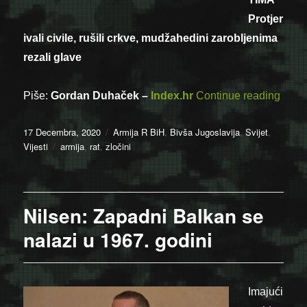
Protjer
ivali civile, rušili crkve, mudžahedini zarobljenima
rezali glave
“Zloč
Piše:
Gordan Duhaček –
Index.hr
Continue reading
Posted
Categories
17 Decembra, 2020
Armija R BiH
,
Bivša Jugoslavija
,
Svijet
,
on
Tags
Vijesti
armija
,
rat
,
zločini
Nilsen: Zapadni Balkan se
nalazi u 1967. godini
Imajući