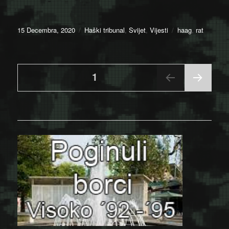
Posted
Categories
Tags
15 Decembra, 2020
Haški tribunal
,
Svijet
,
Vijesti
haag
,
rat
on
Posts
PAGE
1
NEX
pagination
T
PAGE