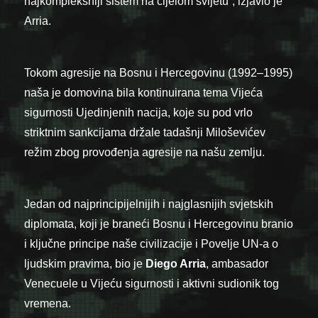
najkompleksniji sistem na cijelom svijetu”, izjavio je
Arria.
Tokom agresije na Bosnu i Hercegovinu (1992–1995)
naša je domovina bila kontinuirana tema Vijeća
sigurnosti Ujedinjenih nacija, koje su pod vrlo
striktnim sankcijama držale tadašnji Miloševićev
režim zbog provođenja agresije na našu zemlju.
Jedan od najprincipijelnijih i najglasnijih svjetskih
diplomata, koji je braneći Bosnu i Hercegovinu branio
i ključne principe naše civilizacije i Povelje UN-a o
ljudskim pravima, bio je
Diego Arria
, ambasador
Venecuele u Vijeću sigurnosti i aktivni sudionik tog
vremena.