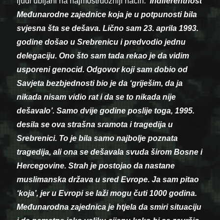
ljudi ubijani na najmostruozniji način.
“Indiferentnost
Međunarodne zajednice koja je u potpunosti bila
svjesna šta se dešava. Lično sam 23. aprila 1993.
godine došao u Srebrenicu i predvodio jednu
delegaciju. Ono što sam tada rekao je da vidim
usporeni genocid. Odgovor koji sam dobio od
Savjeta bezbjednosti bio je da ‘griješim, da ja
nikada nisam vidio rat i da se to nikada nije
dešavalo’. Samo dvije godine poslije toga, 1995.
desila se ova strašna sramota i tragedija u
Srebrenici. To je bila samo najbolje poznata
tragedija, ali ona se dešavala svuda širom Bosne i
Hercegovine. Strah je postojao da nastane
muslimanska država u sred Evrope. Ja sam pitao
‘koja’, jer u Evropi se laži mogu čuti 1000 godina.
Međunarodna zajednica je htjela da smiri situaciju