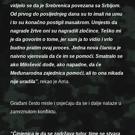
vidjelo se da je Srebrenica povezana sa Srbijom.
Od prvog do posljednjeg dana su to imali na umu
i to su konačno postigli masakrom. Umjesto da
nagrade žrtve oni su nagradili zločince. Teško mi
je da govorim o tome, jer sam ja to vidio i vrlo
budno pratim ovaj proces. Jedna nova članica je
naivno vjerovala da će im se pomoći. Smatralo se
ako Milošević dođe, ako napadne, da će
Međunarodna zajednica pomoći, ali to ona nikada
nije uradila”
, rekao je Arria.
Građani često misle i osjećaju da se i dalje nalaze u
zamrznutom konfliktu.
“Činjenica je da se zadržava tutor, time se stvara