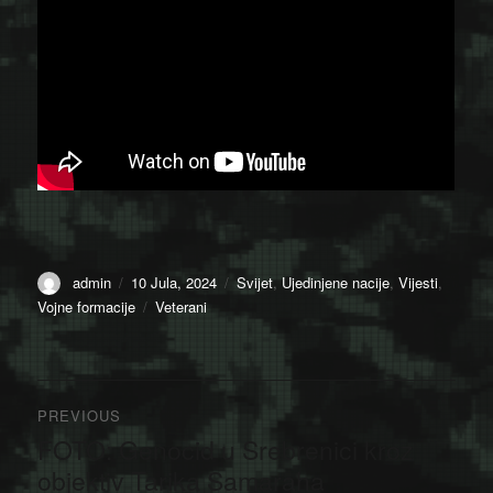
Author
Posted
Categories
admin
10 Jula, 2024
Svijet
,
Ujedinjene nacije
,
Vijesti
,
on
Tags
Vojne formacije
Veterani
Navigacija
PREVIOUS
članaka
FOTO: Genocid u Srebrenici kroz
Previous
post:
objektiv Tarika Samaraha