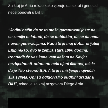
Za kraj je Arria rekao kako vjeruje da se rat i genocid
neće ponoviti u BiH.
“Jedini način da se to može garantovati jeste da
se zemlja oslobodi, da se deblokira, da se da nada
novim generacijama. Kao što je moj dobar prijatelj
Ejup rekao, ovo je zemlja stara 1000 godina.
Iznenadit će vas kada vam kažem da Savjet
bezbjednosti, odnosno neki njeni članovi, misle
da je Tito stvorio BiH. A to je i mišljenje najvećih
sila svijeta. Oni su odlučivali o sudbini građana
BiH”,
rekao je za kraj razgovora Diego Arria.