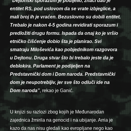
“Dejtonski sporazum je podijelio, znači dao je
entitet RS, pod uslovom da se vrate izbjeglice, a
mali broj ih je vraćen. Bezuslovno su dobili entitet.
Trebalo je nakon 4-5 godina revidirati sporazum i
predložiti drugu formu. Ispada da onaj ko je vršio
etničko čišćenje dobio šta je planirao. Svi
smatraju Miloševića kao pobjednikom razgovora
u Dejtonu. Druga stvar što bi trebalo jeste da je
deblokira. Parlament je podijeljen na
Predstavnički dom i Dom naroda. Predstavnički
dom je neupotrebljiv, jer sve što odluči ide na
Dom naroda”
, rekao je Ganić.
U knjizi su razlozi zbog kojih je Međunarodan
zajednica žmirila na genocid i na ubijanje. Arria je
kazo da nas nisu gledali kao evropljane nego kao