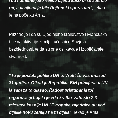
i da nametne jako veliku cijenu kako bi se završio
rat, a ta cijena je bila Dejtonski sporazum”,
rekao
je na početku Arria.
Priznao je i da su Ujedinjeno kraljevstvo i Francuska
bile najaktivnije zemlje, učesnice Savjeta
bezbjednosti, te da su one oslikavale i izobličavale
stvarnost.
“To je postala politika UN-a. Vratit ću vas unazad
31 godinu. Otkad je Republika BiH primljena u UN
ja sam za to glasao. Radost pristupanja toj
organizaciji trajala je vrlo kratko, zato što 2-3
mjeseca kasnije UN i Evropska zajednica su već
dijelile novu zemlju na tri dijela”
, rekao je Arria.