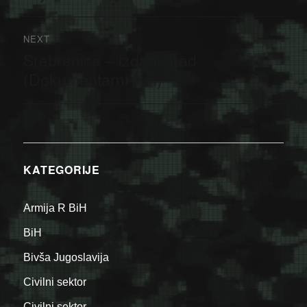
NEXT
Srebrenica – Izdani grad
Next
post:
(Dokumentarni film)
KATEGORIJE
Armija R BiH
BiH
Bivša Jugoslavija
Civilni sektor
Civilni sektor