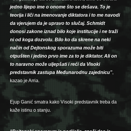
jedno lijepo ime o onome što se dešava. To je
teorija i liči na imenovanje diktatora i to me navodi
da vjerujem da je upravo to slučaj. Schmidt
donosi zakone iznad bilo koje institucije i ne traži
ni od koga dozvolu. Bilo ko da skrene na neki
način od Dejtonskog sporazuma može biti
otpušten i jedino prvo ime za to je diktator. Ali on
to naravno može uljepšati i reći da Visoki
predstavnik zastupa Međunarodnu zajednicu”
,
kazao je Arria.
Ejup Ganić smatra kako Visoki predstavnik treba da
kaže istinu o stanju.