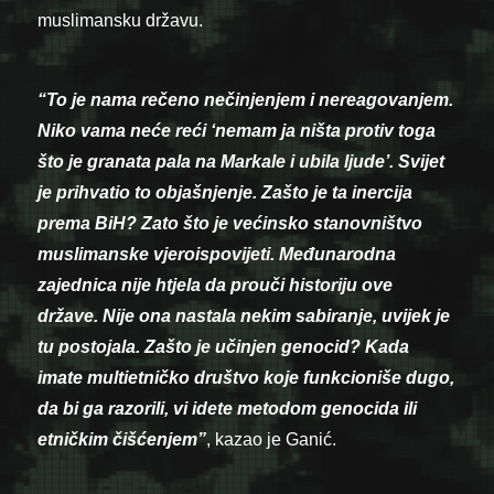
muslimansku državu.
“To je nama rečeno nečinjenjem i nereagovanjem.
Niko vama neće reći ‘nemam ja ništa protiv toga
što je granata pala na Markale i ubila ljude’. Svijet
je prihvatio to objašnjenje. Zašto je ta inercija
prema BiH? Zato što je većinsko stanovništvo
muslimanske vjeroispovijeti. Međunarodna
zajednica nije htjela da prouči historiju ove
države. Nije ona nastala nekim sabiranje, uvijek je
tu postojala. Zašto je učinjen genocid? Kada
imate multietničko društvo koje funkcioniše dugo,
da bi ga razorili, vi idete metodom genocida ili
etničkim čišćenjem”
, kazao je Ganić.