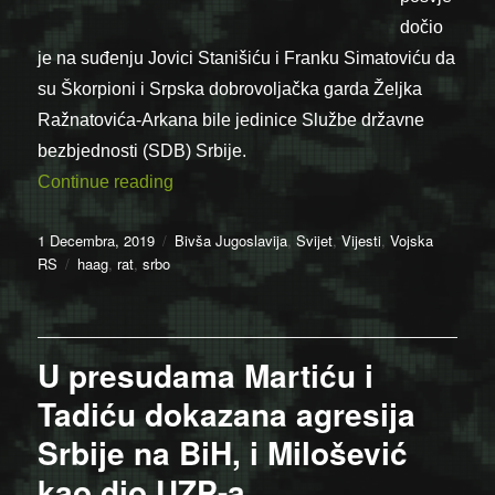
dočio
je na suđenju Jovici Stanišiću i Franku Simatoviću da
su Škorpioni i Srpska dobrovoljačka garda Željka
Ražnatovića-Arkana bile jedinice Službe državne
bezbjednosti (SDB) Srbije.
“Bivši pripadnik zloglasne jedinice: Škorp
Continue reading
Posted
Categories
1 Decembra, 2019
Bivša Jugoslavija
,
Svijet
,
Vijesti
,
Vojska
on
Tags
RS
haag
,
rat
,
srbo
U presudama Martiću i
Tadiću dokazana agresija
Srbije na BiH, i Milošević
kao dio UZP-a