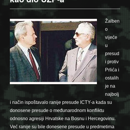
Žalben
o
vijeće
u
presud
i protiv
Prlića i
ostalih
je na
najbolj
i način ispoštavalo ranije presude ICTY-a kada su
donosene presude o međunarodnom konfliktu
odnosno agresiji Hrvatske na Bosnu i Hercegovinu.
Već ranije su bile donesene presude u predmetima