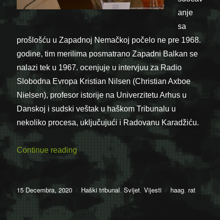
anje
sa
prošlošću u Zapadnoj Nemačkoj počelo ne pre 1968.
godine, tim merilima posmatrano Zapadni Balkan se
nalazi tek u 1967. ocenjuje u intervjuu za Radio
Slobodna Evropa Kristian Nilsen (Christian Axboe
Nielsen), profesor istorije na Univerzitetu Arhus u
Danskoj i sudski veštak u haškom Tribunalu u
nekoliko procesa, uključujući i Radovanu Karadžiću.
“Nilsen: Zapadni Balkan se nalazi u 1967
Continue reading
Posted
Categories
Tags
15 Decembra, 2020
Haški tribunal
,
Svijet
,
Vijesti
haag
,
rat
on