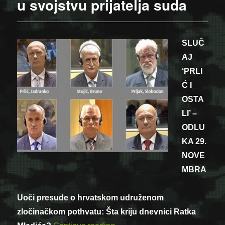
u svojstvu prijatelja suda
SLUČ
AJ
‘PRLI
Ć I
OSTA
LI’ –
ODLU
KA 29.
NOVE
MBRA
Uoči presude o hrvatskom udruženom
zločinačkom pothvatu: Šta kriju dnevnici Ratka