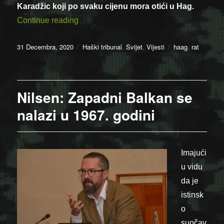
Karadžic koji po svaku cijenu mora otići u Hag.
“Franjo Tuđman nije mogao podnijeti ni 
Continue reading
Posted
Categories
Tags
31 Decembra, 2020
Haški tribunal
,
Svijet
,
Vijesti
haag
,
rat
on
Nilsen: Zapadni Balkan se
nalazi u 1967. godini
Imajući
u vidu
da je
istinsk
o
suočav