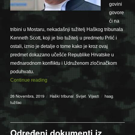
govini
govore
ći na
tribini u Mostaru, nekadašnji tužitelj Haškog tribunala
Kenneth Scott, koji je bio tužitelj u predmetu Prlić i
ostali, iznio je detalje o tome kako je kroz ovaj
predmet dokazano učešće Republike Hrvatske u
međnarodnom konfliktu i Udruženom zločinačkom
poduhvatu.
“Dokazali smo učešće Hrvatske u ratu u
Continue reading
Posted
Categories
Tags
26 Novembra, 2019
Haški tribunal
,
Svijet
,
Vijesti
haag
,
on
tužilac
Određeni dokumenti iz