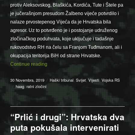
protiv Aleksovskog, Blaškića, Kordića, Tute i Štele pa
je jučerašnjom presudom Žalbeno vijeće potvrdilo i
nalaze prvostepenog Vijeća da je Hrvatska bila
agresor. Uz to potvrđeno je i postojanje udruženog
zločinačkog poduhvata, koje uključuje i tadašnje
rukovodstvo RH na čelu sa Franjom Tuđmanom, ali i
okupacija teritorija BiH od strane Hrvatske.
“U presudama Martiću i Tadiću dokazana a
Continue reading
Posted
Categories
30 Novembra, 2019
Haški tribunal
,
Svijet
,
Vijesti
,
Vojska RS
on
Tags
haag
,
ratni zločini
“Prlić i drugi”: Hrvatska dva
puta pokušala intervenirati