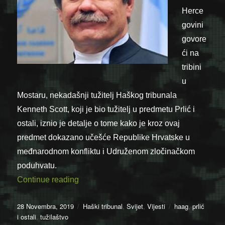
Herce
govini
govore
ći na
tribini
u
Mostaru, nekadašnji tužitelj Haškog tribunala
Kenneth Scott, koji je bio tužitelj u predmetu Prlić i
ostali, iznio je detalje o tome kako je kroz ovaj
predmet dokazano učešće Republike Hrvatske u
međnarodnom konfliktu i Udruženom zločinačkom
poduhvatu.
“Dokazali smo učešće Hrvatske u ratu u
Continue reading
Posted
Categories
Tags
28 Novembra, 2019
Haški tribunal
,
Svijet
,
Vijesti
haag
,
prlić
on
i ostali
,
tužilaštvo