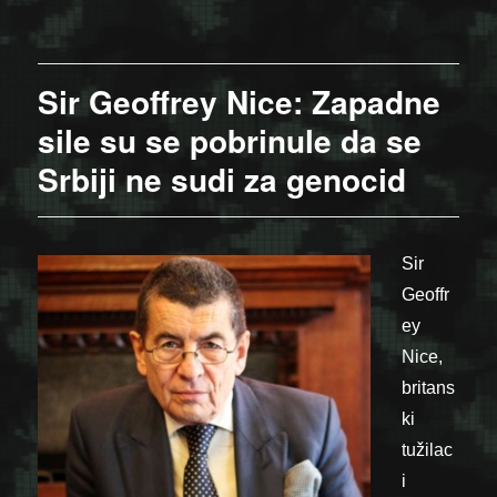
Sir Geoffrey Nice: Zapadne
sile su se pobrinule da se
Srbiji ne sudi za genocid
Sir
Geoffr
ey
Nice,
britans
ki
tužilac
i