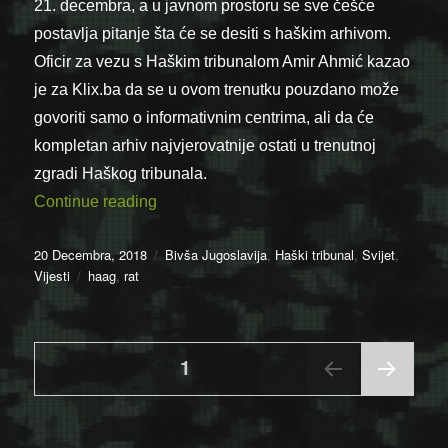
21. decembra, a u javnom prostoru se sve češće
postavlja pitanje šta će se desiti s haškim arhivom.
Oficir za vezu s Haškim tribunalom Amir Ahmić kazao
je za Klix.ba da se u ovom trenutku pouzdano može
govoriti samo o informativnim centrima, ali da će
kompletan arhiv najvjerovatnije ostati u trenutnoj
zgradi Haškog tribunala.
“Određeni dokumenti iz haških arhiva vjer
Continue reading
Posted
Categories
20 Decembra, 2018
Bivša Jugoslavija
,
Haški tribunal
,
Svijet
,
on
Tags
Vijesti
haag
,
rat
Posts
PAGE
1
NEX
pagination
T
PAGE