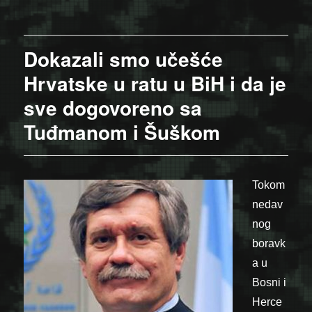
Dokazali smo učešće
Hrvatske u ratu u BiH i da je
sve dogovoreno sa
Tuđmanom i Šuškom
Tokom
nedav
nog
boravk
a u
Bosni i
Herce