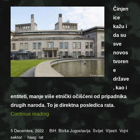
Činjen
ice
kažu i
da su
sve
novos
tvoren
e
države
, kao i
entiteti, manje više etnički očišćeni od pripadnika
drugih naroda. To je direktna posledica rata.
“Slobodan Vasković: Rat je konačno zav
Continue reading
Posted
Categories
5 Decembra, 2022
BiH
,
Bivša Jugoslavija
,
Svijet
,
Vijesti
,
Vojni
on
Tags
sektor
haag
,
rat