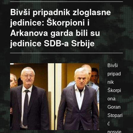
Bivši pripadnik zloglasne
jedinice: Škorpioni i
Arkanova garda bili su
jedinice SDB-a Srbije
Bivši
pripad
nik
Škorpi
ona
Goran
Stopari
ć
posvje