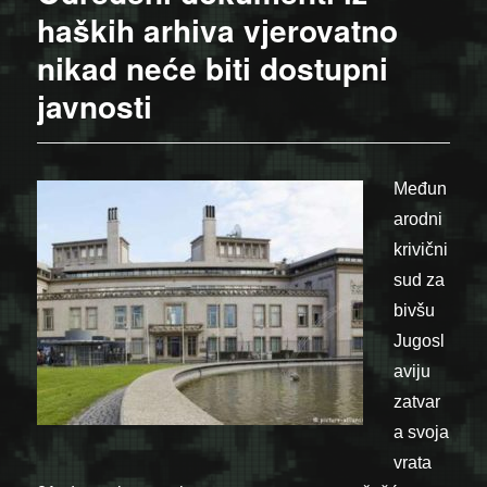
haških arhiva vjerovatno
nikad neće biti dostupni
javnosti
Međun
arodni
krivični
sud za
bivšu
Jugosl
aviju
zatvar
a svoja
vrata