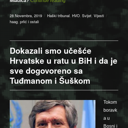
““Prlić i drugi”: Hrvatska dva pu
Mladića?
Continue reading
Posted
Categories
Tags
28 Novembra, 2019
Haški tribunal
,
HVO
,
Svijet
,
Vijesti
on
haag
,
prlić i ostali
Dokazali smo učešće
Hrvatske u ratu u BiH i da je
sve dogovoreno sa
Tuđmanom i Šuškom
Tokom
boravk
a u
Bosni i