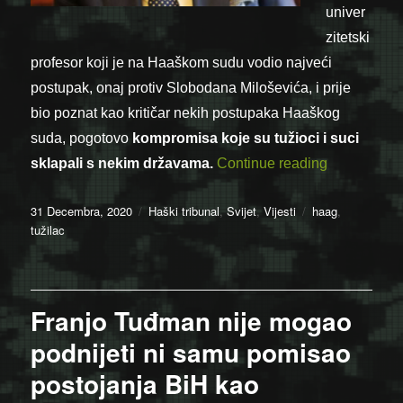
univer
zitetski
profesor koji je na Haaškom sudu vodio najveći
postupak, onaj protiv Slobodana Miloševića, i prije
bio poznat kao kritičar nekih postupaka Haaškog
suda, pogotovo
kompromisa koje su tužioci i suci
“Sir Geoffre
sklapali s nekim državama.
Continue reading
Posted
Categories
Tags
31 Decembra, 2020
Haški tribunal
,
Svijet
,
Vijesti
haag
,
on
tužilac
Franjo Tuđman nije mogao
podnijeti ni samu pomisao
postojanja BiH kao