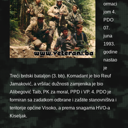
ormaci
jom 4.
PDO
07.
juna
1993.
godine
nastao
je
Treći brdski bataljon (3. bb). Komadant je bio Reuf
Jamaković, a vršilac dužnosti zamjenika je bio
Alibegović Taib, PK za moral, PPD i VP. 4. PDO je
formiran sa zadatkom odbrane i zaštite stanovništva i
teritorije općine Visoko, a prema snagama HVO-a
Kiseljak.