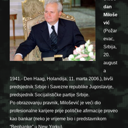
dan
Miloše
vić
(Požar
evac,
Srbija,
20.
august
a
1941.- Den Haag, Holandija, 11. marta 2006.), bivši
predsjednik Srbije i Savezne republike Jugoslavije,
predsjednik Socijalističke partije Srbije.
Po obrazovanju pravnik, Milošević je veći dio
profesionalne karijere prije političke afirmacije proveo
kao bankar (neko je vrijeme bio i predstavnikom
“Beobanke” u New Yorku).