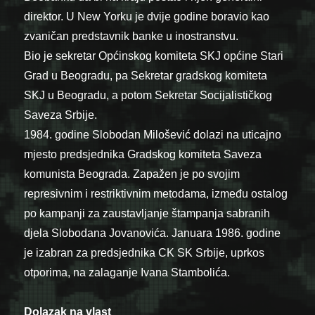
direktor. U New Yorku je dvije godine boravio kao
zvaničan predstavnik banke u inostranstvu.
Bio je sekretar Općinskog komiteta SKJ općine Stari
Grad u Beogradu, pa Sekretar gradskog komiteta
SKJ u Beogradu, a potom Sekretar Socijalističkog
Saveza Srbije.
1984. godine Slobodan Milošević dolazi na uticajno
mjesto predsjednika Gradskog komiteta Saveza
komunista Beograda. Zapažen je po svojim
represivnim i restriktivnim metodama, između ostalog
po kampanji za zaustavljanje štampanja sabranih
djela Slobodana Jovanovića. Januara 1986. godine
je izabran za predsjednika CK SK Srbije, uprkos
otporima, na zalaganje Ivana Stambolića.
Dolazak na vlast