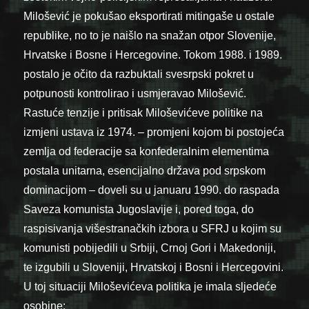
Milošević je pokušao eksportirati mitingaše u ostale
republike, no to je naišlo na snažan otpor Slovenije,
Hrvatske i Bosne i Hercegovine. Tokom 1988. i 1989.
postalo je očito da razbuktali svesrpski pokret u
potpunosti kontrolirao i usmjeravao Milošević.
Rastuće tenzije i pritisak Miloševićeve politike na
izmjeni ustava iz 1974. – promjeni kojom bi postojeća
zemlja od federacije sa konfederalnim elementima
postala unitarna, esencijalno država pod srpskom
dominacijom – doveli su u januaru 1990. do raspada
Saveza komunista Jugoslavije i, pored toga, do
raspisivanja višestranačkih izbora u SFRJ u kojim su
komunisti pobijedili u Srbiji, Crnoj Gori i Makedoniji,
te izgubili u Sloveniji, Hrvatskoj i Bosni i Hercegovini.
U toj situaciji Miloševićeva politika je imala sljedeće
osobine: