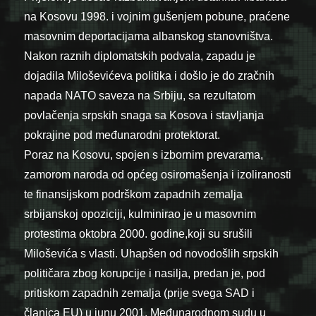
na Kosovu 1998. i vojnim gušenjem pobune, praćene
masovnim deportacijama albanskog stanovništva.
Nakon raznih diplomatskih podvala, zapadu je
dojadila Miloševićeva politika i došlo je do zračnih
napada NATO saveza na Srbiju, sa rezultatom
povlačenja srpskih snaga sa Kosova i stavljanja
pokrajine pod međunarodni protektorat.
Poraz na Kosovu, spojen s izbornim prevarama,
zamorom naroda od općeg osiromašenja i izoliranosti
te finansijskom podrškom zapadnih zemalja
srbijanskoj opoziciji, kulminirao je u masovnim
protestima oktobra 2000. godine,koji su srušili
Miloševića s vlasti. Uhapšen od novodošlih srpskih
političara zbog korupcije i nasilja, predan je, pod
pritiskom zapadnih zemalja (prije svega SAD i
članica EU) u junu 2001. Međunarodnom sudu u