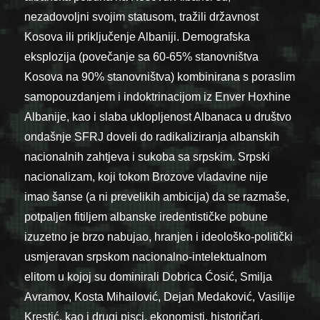
nezadovoljni svojim statusom, tražili državnost
Kosova ili priključenje Albaniji. Demografska
eksplozija (povečanje sa 60-65% stanovništva
Kosova na 90% stanovništva) kombinirana s poraslim
samopouzdanjem i indoktrinacijom iz Enver Hoxhine
Albanije, kao i slaba uklopljenost Albanaca u društvo
ondašnje SFRJ doveli do radikaliziranja albanskih
nacionalnih zahtjeva i sukoba sa srpskim. Srpski
nacionalizam, koji tokom Brozove vladavine nije
imao šanse (a ni prevelikih ambicija) da se razmaše,
potpaljen fitiljem albanske iredentističke pobune
izuzetno je brzo nabujao, hranjen i ideološko-politički
usmjeravan srpskom nacionalno-intelektualnom
elitom u kojoj su dominirali Dobrica Ćosić, Smilja
Avramov, Kosta Mihailović, Dejan Medaković, Vasilije
Krestić, kao i drugi pisci, ekonomisti, historičari,