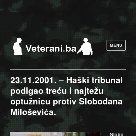
MENU
23.11.2001. – Haški tribunal
podigao treću i najtežu
optužnicu protiv Slobodana
Miloševića.
Slobo