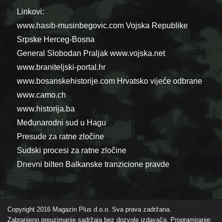
Linkovi:
www.hasib-musinbegovic.com
Vojska Republike
Srpske
Herceg-Bosna
General Slobodan Praljak
www.vojska.net
www.braniteljski-portal.hr
www.bosanskehistorije.com
Hrvatsko vijeće odbrane
www.camo.ch
www.historija.ba
Međunarodni sud u Hagu
Presude za ratne zločine
Sudski procesi za ratne zločine
Dnevni bilten Balkanske tranzicione pravde
Copyright 2016 Magazin Plus d.o.o. Sva prava zadržana.
Zabranjeno preuzimanje sadržaja bez dozvole izdavača. Programiranje: