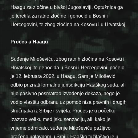
Haagu za zločine u bivšoj Jugoslaviji. Optužnica ga
je teretila za ratne zločine i genocid u Bosni i
Hercegovini, te zbog zločina na Kosovu i u Hrvatskoj.
Proces u Haagu
Suđenje Miloševiću, zbog ratnih zločina na Kosovu i
Hrvatskoj, te genocida u Bosni i Hercegovini, počelo
je 12. februara 2002. u Haagu. Sam je Milošević
odbio priznati formalnu jurisdikciju Haaškog suda, ali
nije pasivno posmatrao izvođenje dokaza, nego je
vodio vlastitu odbranu uz pomoć niza pravnih i drugih
stručnjaka iz Srbije i svijeta. Proces je u početku
izazvao veliku medijsku senzaciju, ali, kako je
vrijeme odmicalo, suđenje Miloševiću pažljivo
praćeno uglavnom u Srbiji. Haaško tužilaštvo je u