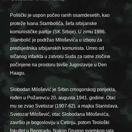
Politički je uspon počeo ranih osamdesetih, kao
proteže Ivana Stambolića, šefa srbijanske
komunističke partije (SK Srbije). U zimu 1986.
Stambolić je podržao Miloševića u izboru za
predsjednika srbijanskih komunista. Umro od
srčanog infarkta u zatvoru Suda za ratne zločine
počinjene na prostoru bivše Jugoslavije u Den
Haagu.
Slobodan Milošević je Srbin crnogorskog porijekla,
rođen u Požarevcu 20. augusta 1941. godine. Otac
mu se zvao Svetozar (1907-62), a majka Stanislava.
Svetozar Milošević, otac Slobodana Miloševića,
završio je bogosloviju u Cetinju, potom Teološki
fakultet u Beogradu. Nakon Drugog svjetskog rata