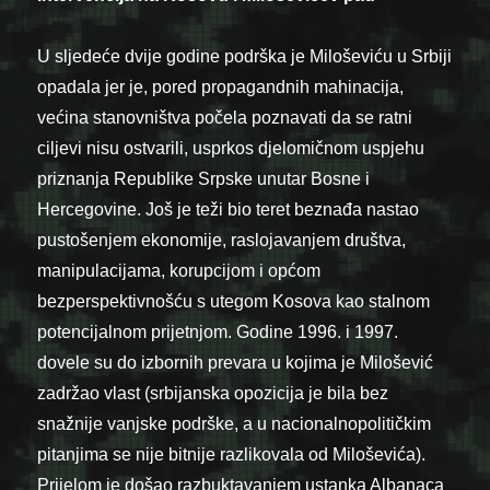
U sljedeće dvije godine podrška je Miloševiću u Srbiji
opadala jer je, pored propagandnih mahinacija,
većina stanovništva počela poznavati da se ratni
ciljevi nisu ostvarili, usprkos djelomičnom uspjehu
priznanja Republike Srpske unutar Bosne i
Hercegovine. Još je teži bio teret beznađa nastao
pustošenjem ekonomije, raslojavanjem društva,
manipulacijama, korupcijom i općom
bezperspektivnošću s utegom Kosova kao stalnom
potencijalnom prijetnjom. Godine 1996. i 1997.
dovele su do izbornih prevara u kojima je Milošević
zadržao vlast (srbijanska opozicija je bila bez
snažnije vanjske podrške, a u nacionalnopolitičkim
pitanjima se nije bitnije razlikovala od Miloševića).
Prijelom je došao razbuktavanjem ustanka Albanaca