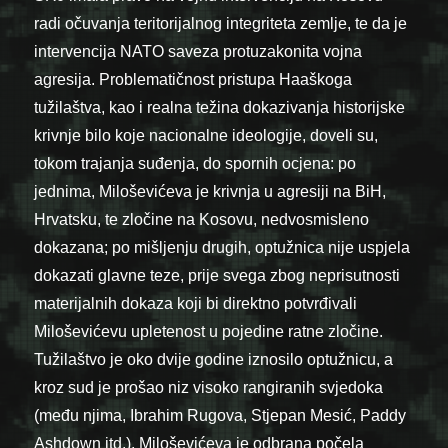
radi očuvanja teritorijalnog integriteta zemlje, te da je
intervencija NATO saveza protuzakonita vojna
agresija. Problematičnost pristupa Haaškoga
tužilaštva, kao i realna težina dokazivanja historijske
krivnje bilo koje nacionalne ideologije, doveli su,
tokom trajanja suđenja, do spornih ocjena: po
jednima, Miloševićeva je krivnja u agresiji na BiH,
Hrvatsku, te zločine na Kosovu, nedvosmisleno
dokazana; po mišljenju drugih, optužnica nije uspjela
dokazati glavne teze, prije svega zbog neprisutnosti
materijalnih dokaza koji bi direktno potvrđivali
Miloševićevu upletenost u pojedine ratne zločine.
Tužilaštvo je oko dvije godine iznosilo optužnicu, a
kroz sud je prošao niz visoko rangiranih svjedoka
(među njima, Ibrahim Rugova, Stjepan Mesić, Paddy
Ashdown itd.). Miloševićeva je odbrana počela