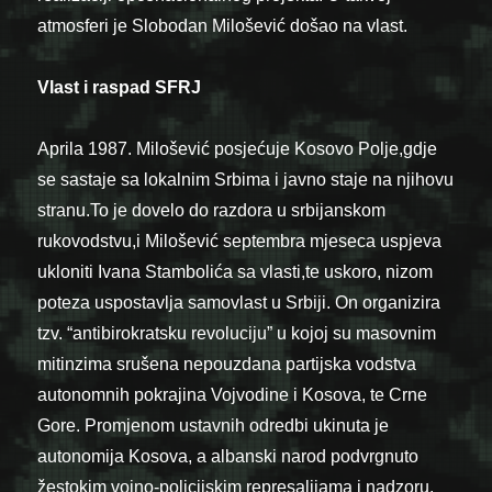
atmosferi je Slobodan Milošević došao na vlast.
Vlast i raspad SFRJ
Aprila 1987. Milošević posjećuje Kosovo Polje,gdje
se sastaje sa lokalnim Srbima i javno staje na njihovu
stranu.To je dovelo do razdora u srbijanskom
rukovodstvu,i Milošević septembra mjeseca uspjeva
ukloniti Ivana Stambolića sa vlasti,te uskoro, nizom
poteza uspostavlja samovlast u Srbiji. On organizira
tzv. “antibirokratsku revoluciju” u kojoj su masovnim
mitinzima srušena nepouzdana partijska vodstva
autonomnih pokrajina Vojvodine i Kosova, te Crne
Gore. Promjenom ustavnih odredbi ukinuta je
autonomija Kosova, a albanski narod podvrgnuto
žestokim vojno-policijskim represalijama i nadzoru.