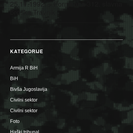
25.11.1992. – Formirana 312. slavna
Next
post:
brdska Travnik
KATEGORIJE
Armija R BiH
BiH
Bivša Jugoslavija
Civilni sektor
Civilni sektor
Foto
Haški tribunal