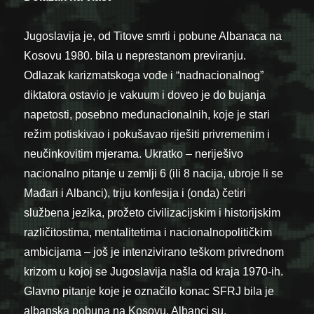
Jugoslavija je, od Titove smrti i pobune Albanaca na
Kosovu 1980. bila u neprestanom previranju.
Odlazak karizmatskoga vođe i “nadnacionalnog”
diktatora ostavio je vakuum i doveo je do bujanja
napetosti, posebno međunacionalnih, koje je stari
režim potiskivao i pokušavao riješiti privremenim i
neučinkovitim mjerama. Ukratko – neriješivo
nacionalno pitanje u zemlji 6 (ili 8 nacija, ubroje li se
Mađari i Albanci), triju konfesija i (onda) četiri
službena jezika, prožeto civilizacijskim i historijskim
različitostima, mentalitetima i nacionalnopolitičkim
ambicijama – još je intenzivirano teškom privrednom
krizom u kojoj se Jugoslavija našla od kraja 1970-ih.
Glavno pitanje koje je označilo konac SFRJ bila je
albanska pobuna na Kosovu. Albanci su,