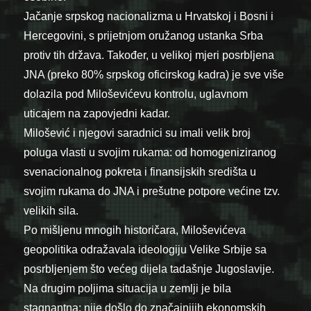
Jačanje srpskog nacionalizma u Hrvatskoj i Bosni i
Hercegovini, s prijetnjom oružanog ustanka Srba
protiv tih država. Također, u velikoj mjeri posrbljena
JNA (preko 80% srpskog oficirskog kadra) je sve više
dolazila pod Miloševićevu kontrolu, uglavnom
uticajem na zapovjedni kadar.
Milošević i njegovi saradnici su imali velik broj
poluga vlasti u svojim rukama: od homogeniziranog
svenacionalnog pokreta i finansijskih središta u
svojim rukama do JNA i prešutne potpore većine tzv.
velikih sila.
Po mišljenu mnogih historičara, Miloševićeva
geopolitika odražavala ideologiju Velike Srbije sa
posrbljenjem što većeg dijela tadašnje Jugoslavije.
Na drugim poljima situacija u zemlji je bila
stagnantna: nije došlo do značajnijih ekonomskih