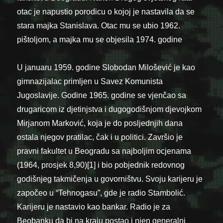
otac je napustio porodicu o kojoj je nastavila da se
stara majka Stanislava. Otac mu se ubio 1962.
pištoljom, a majka mu se objesila 1974. godine
U januaru 1959. godine Slobodan Milošević je kao
gimnazijalac primljen u Savez Komunista
Jugoslavije. Godine 1965. godine se vjenčao sa
drugaricom iz djetinjstva i dugogodišnjom djevojkom
Mirjanom Marković, koja je do posljednjih dana
ostala njegov pratilac, čak i u politici. Završio je
pravni fakultet u Beogradu sa najboljim ocjenama
(1964, prosjek 8,90)[1] i bio pobjednik redovnog
godišnjeg takmičenja u govorništvu. Svoju karijeru je
započeo u “Tehnogasu”, gde je radio Stambolić.
Karijeru je nastavio kao bankar. Radio je za
Beobanku da bi na kraju postao i njen generalni