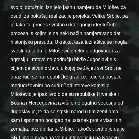
svojoj optužnici iznijelo jasnu namjeru da Miloševića
osudi za pokušaj realizacije projekta Velike Srbije, pa
je tako taj proces svrstan u kategoriju ideoloških
procesa, s kojim je na neki način namjeravano dati
historijsku presudu. Ukratko, teza tužilaštva se mogla
svesti na to da je Milošević direktno odgovoran za
agresiju i ratove na području bivše Jugoslavije s
ciljem da stvori državu u kojoj će živjeti svi Srbi, ne
obazirući se na republičke granice, koje su postale
međudržavnim po sudu Badinterove komisije.
Milošević je ipak tvrdio da su republike Hrvatska i
Bosna i Hercegovina izvršile nelegalnu secesiju od
Jugoslavije, te da se srpski narod u tim zemljama
sâm i spontano podigao na ustanak protiv vlasti tih
zemalja, bez uplitanja Srbije. Također, tvrdio je da je
SRJ imala pravo na vojnu intervenciju na Kosovu