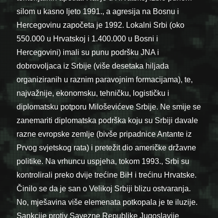
silom u kasno ljeto 1991., a agresija na Bosnu i
Hercegovinu započeta je 1992. Lokalni Srbi (oko
550.000 u Hrvatskoj i 1.400.000 u Bosni i
Hercegovini) imali su punu podršku JNA i
dobrovoljaca iz Srbije (više desetaka hiljada
organiziranih u raznim paravojnim formacijama), te,
najvažnije, ekonomsku, tehničku, logističku i
diplomatsku potporu Miloševićeve Srbije. Ne smije se
zanemariti diplomatska podrška koju su Srbiji davale
razne evropske zemlje (bivše pripadnice Antante iz
Prvog svjetskog rata) i pretežit dio američke državne
politike. Na vrhuncu uspjeha, tokom 1993., Srbi su
kontrolirali preko dvije trećine BiH i trećinu Hrvatske.
Činilo se da je san o Velikoj Srbiji blizu ostvaranja.
No, mješavina više elemenata potkopala je te iluzije.
Sankcije protiv Savezne Republike Jugoslavije