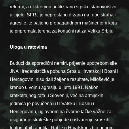
reformi, a ekstremno politizirano srpsko stanovništvo
u cijeloj SFRJ je neprestano držano na rubu straha i
agresije, te paljeno propagandnom mašinerijom koja
je pripremala terena za konačni rat za Veliku Srbiju.
Uloga u ratovima
Budući da sporadični nemiri, prijetnje upotrebom sile
JNA i iredentistička pobuna Srba u Hrvatskoj i Bosni i
Hercegovini nisu dali željene rezultate, Milošević je
krenuo u vojnu agresiju u ljeto 1991. Nakon
kratkotrajnog rata u Sloveniji, većina armijskih
jedinica je povučena u Hrvatsku i Bosnu i
Hercegovinu, uglavnom na čvorne tačke važne za
osiguranje strateške pobjede i ostvarenje srpskih
teritorijalnih apetita. Rat je u Hrvatskoj izbio punom