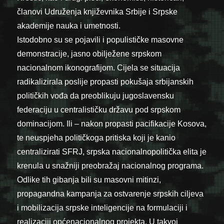
članovi Udruženja književnika Srbije i Srpske
akademije nauka i umetnosti.
Istodobno su se pojavili i populističke masovne
demonstracije, jasno obilježene srpskom
nacionalnom ikonografijom. Cijela se situacija
radikalizirala poslije propasti pokušaja srbijanskih
političkih vođa da preoblikuju jugoslavensku
federaciju u centralističku državu pod srpskom
dominacijom. Ili – nakon propasti pacifikacije Kosova,
te neuspjeha političkoga pritiska koji je kanio
centralizirati SFRJ, srpska nacionalnopolitička elita je
krenula u snažniji preobražaj nacionalnog programa.
Odlike tih gibanja bili su masovni mitinzi,
propagandna kampanja za ostvarenje srpskih ciljeva
i mobilizacija srpske inteligencije na formulaciji i
realizaciji općenacionalnog projekta. U takvoj