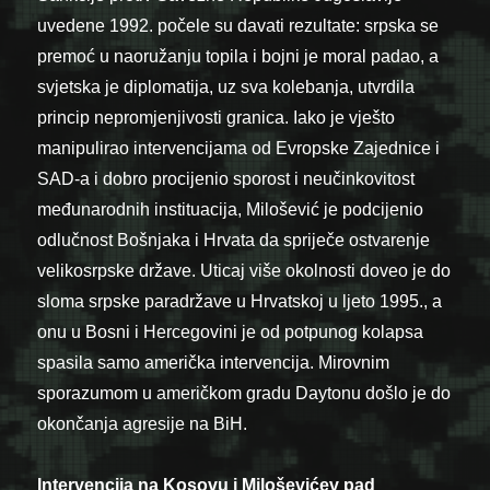
uvedene 1992. počele su davati rezultate: srpska se
premoć u naoružanju topila i bojni je moral padao, a
svjetska je diplomatija, uz sva kolebanja, utvrdila
princip nepromjenjivosti granica. Iako je vješto
manipulirao intervencijama od Evropske Zajednice i
SAD-a i dobro procijenio sporost i neučinkovitost
međunarodnih instituacija, Milošević je podcijenio
odlučnost Bošnjaka i Hrvata da spriječe ostvarenje
velikosrpske države. Uticaj više okolnosti doveo je do
sloma srpske paradržave u Hrvatskoj u ljeto 1995., a
onu u Bosni i Hercegovini je od potpunog kolapsa
spasila samo američka intervencija. Mirovnim
sporazumom u američkom gradu Daytonu došlo je do
okončanja agresije na BiH.
Intervencija na Kosovu i Miloševićev pad