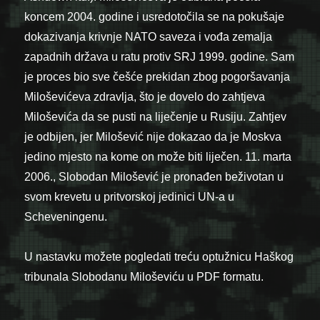
koncem 2004. godine i usredotočila se na pokušaje
dokazivanja krivnje NATO saveza i vođa zemalja
zapadnih država u ratu protiv SRJ 1999. godine. Sam
je proces bio sve češće prekidan zbog pogoršavanja
Miloševićeva zdravlja, što je dovelo do zahtjeva
Miloševića da se pusti na liječenje u Rusiju. Zahtjev
je odbijen, jer Milošević nije dokazao da je Moskva
jedino mjesto na kome on može biti liječen. 11. marta
2006., Slobodan Milošević je pronađen beživotan u
svom krevetu u pritvorskoj jedinici UN-a u
Scheveningenu.
U nastavku možete pogledati treću optužnicu Haškog
tribunala Slobodanu Miloševiću u PDF formatu.