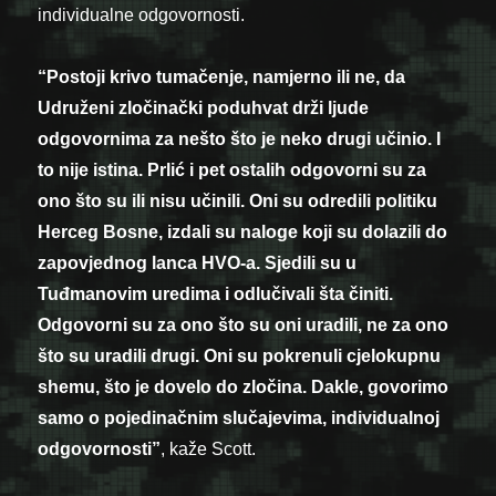
individualne odgovornosti.
“Postoji krivo tumačenje, namjerno ili ne, da
Udruženi zločinački poduhvat drži ljude
odgovornima za nešto što je neko drugi učinio. I
to nije istina. Prlić i pet ostalih odgovorni su za
ono što su ili nisu učinili. Oni su odredili politiku
Herceg Bosne, izdali su naloge koji su dolazili do
zapovjednog lanca HVO-a. Sjedili su u
Tuđmanovim uredima i odlučivali šta činiti.
Odgovorni su za ono što su oni uradili, ne za ono
što su uradili drugi. Oni su pokrenuli cjelokupnu
shemu, što je dovelo do zločina. Dakle, govorimo
samo o pojedinačnim slučajevima, individualnoj
odgovornosti”
, kaže Scott.