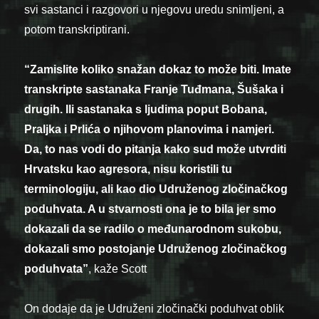
svi sastanci i razgovori u njegovu uredu snimljeni, a
potom transkriptirani.
“Zamislite koliko snažan dokaz to može biti. Imate
transkripte sastanaka Franje Tuđmana, Šušaka i
drugih. Ili sastanaka s ljudima poput Bobana,
Praljka i Prlića o njihovom planovima i namjeri.
Da, to nas vodi do pitanja kako sud može utvrditi
Hrvatsku kao agresora, nisu koristili tu
terminologiju, ali kao dio Udruženog zločinačkog
poduhvata. A u stvarnosti ona je to bila jer smo
dokazali da se radilo o međunarodnom sukobu,
dokazali smo postojanje Udruženog zločinačkog
poduhvata”
, kaže Scott
On dodaje da je Udruženi zločinački poduhvat oblik