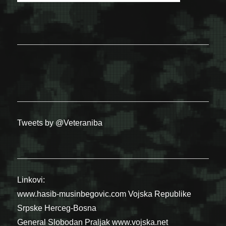
Tweets by @Veteraniba
Linkovi:
www.hasib-musinbegovic.com
Vojska Republike
Srpske
Herceg-Bosna
General Slobodan Praljak
www.vojska.net