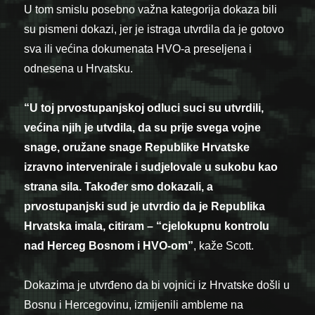
U tom smislu posebno važna kategorija dokaza bili
su pismeni dokazi, jer je istraga utvrdila da je gotovo
sva ili većina dokumenata HVO-a preseljena i
odnesena u Hrvatsku.
“U toj prvostupanjskoj odluci suci su utvrdili,
većina njih je utvdila, da su prije svega vojne
snage, oružane snage Republike Hrvatske
izravno intervenirale i sudjelovale u sukobu kao
strana sila. Također smo dokazali, a
prvostupanjski sud je utvrdio da je Republika
Hrvatska imala, citiram – “cjelokupnu kontrolu
nad Herceg Bosnom i HVO-om”
, kaže Scott.
Dokazima je utvrđeno da bi vojnici iz Hrvatske došli u
Bosnu i Hercegovinu, izmijenili ambleme na