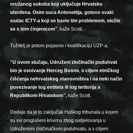
oružanog sukoba koji uključuje Hrvatsku
utvrđena. Osim suca Antonettija, gotovo svaki
sudac ICTY-a koji se bavio tim problemom, složio
se s tom činjenicom”
, kaže Scott.
Tužitelj je potom pojasnio i kvalifikaciju UZP-a.
“U ovom slučaju, Udruženi zločinački poduhvat
bio je osnivanje Herceg Bosne, s ciljem etničkog
čišćenja nehrvatskog stanovništva i na neki način
povezivanje tog entiteta ili tog teritorija s
Republikom Hrvatskom”,
kaže Scott.
Dodaje da je to zaključak Haškog tribunala u kojem
su svi proglašeni krivima zbog sudjelovanja u
Udruženom zločinačkom poduhvatu, a s ciljem