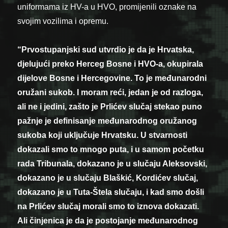
uniformama iz HV-a u HVO, promijenili oznake na
svojim vozilima i opremu.
“Prvostupanjski sud utvrdio je da je Hrvatska,
djelujući preko Herceg Bosne i HVO-a, okupirala
dijelove Bosne i Hercegovine. To je međunarodni
oružani sukob. I moram reći, jedan je od razloga,
ali ne i jedini, zašto je Prlićev slučaj stekao puno
pažnje je definisanje međunarodnog oružanog
sukoba koji uključuje Hrvatsku. U stvarnosti
dokazali smo to mnogo puta, i u samom početku
rada Tribunala, dokazano je u slučaju Aleksovski,
dokazano je u slučaju Blaškić, Kordićev slučaj,
dokazano je u Tuta-Štela slučaju, i kad smo došli
na Prlićev slučaj morali smo to iznova dokazati.
Ali činjenica je da je postojanje međunarodnog