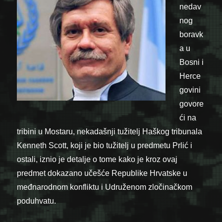
nedav
nog
boravk
a u
Bosni i
Herce
govini
govore
ći na
tribini u Mostaru, nekadašnji tužitelj Haškog tribunala
Kenneth Scott, koji je bio tužitelj u predmetu Prlić i
ostali, iznio je detalje o tome kako je kroz ovaj
predmet dokazano učešće Republike Hrvatske u
međnarodnom konfliktu i Udruženom zločinačkom
poduhvatu.