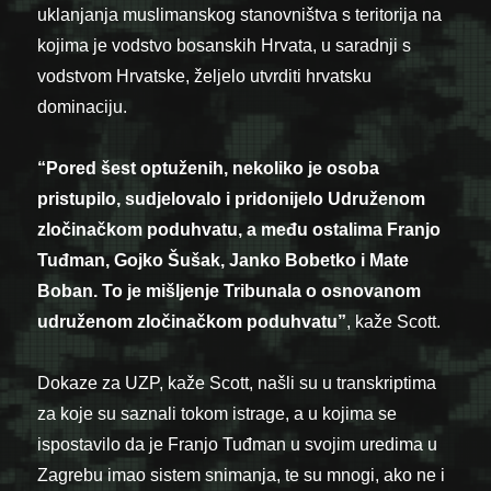
uklanjanja muslimanskog stanovništva s teritorija na
kojima je vodstvo bosanskih Hrvata, u saradnji s
vodstvom Hrvatske, željelo utvrditi hrvatsku
dominaciju.
“Pored šest optuženih, nekoliko je osoba
pristupilo, sudjelovalo i pridonijelo Udruženom
zločinačkom poduhvatu, a među ostalima Franjo
Tuđman, Gojko Šušak, Janko Bobetko i Mate
Boban. To je mišljenje Tribunala o osnovanom
udruženom zločinačkom poduhvatu”
, kaže Scott.
Dokaze za UZP, kaže Scott, našli su u transkriptima
za koje su saznali tokom istrage, a u kojima se
ispostavilo da je Franjo Tuđman u svojim uredima u
Zagrebu imao sistem snimanja, te su mnogi, ako ne i