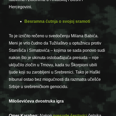
Hercegovini.
Besramna ćutnja o svojoj sramoti
To je izričito rečeno u svedočenju Milana Babića.
Meni je vrlo čudno da Tužilaštvo u optužnicu protiv
Stanišića i Simatovića – kojima se sada ponovo sudi
nakon što je ukinuta oslobađajuća presuda – nije
uključilo zločin u Trnovu, kada su Škorpioni ubili
ljude koji su zarobljeni u Srebrenici. Tako je Haški
tribunal ostao bez mogućnosti da razmatra učešće
Srbije u srebreničkom genocidu.
Miloševićeva dvostruka igra
Omer Karabeg:
Nakon
presude šestorici
čelnika