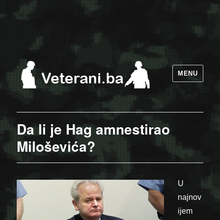
MENU
Da li je Hag amnestirao
Miloševića?
U
najnov
ijem