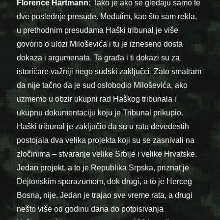
Florence Hartmann:
Tako je ako se gledaju samo te
dve poslednje presude. Međutim, kao što sam rekla,
u prethodnim presudama Haški tribunal je više
govorio o ulozi Miloševića i tu je izneseno dosta
dokaza i argumenata. Ta građa i ti dokazi su za
istoričare važniji nego sudski zaključci. Zato smatram
da nije tačno da je sud oslobodio Miloševića, ako
uzmemo u obzir ukupni rad Haškog tribunala i
ukupnu dokumentaciju koju je Tribunal prikupio.
Haški tribunal je zaključio da su u ratu devedestih
postojala dva velika projekta koji su se zasnivali na
zločinima – stvaranje velike Srbije i velike Hrvatske.
Jedan projekt, a to je Republika Srpska, priznat je
Dejtonskim sporazumom, dok drugi, a to je Herceg
Bosna, nije. Jedan je trajao sve vreme rata, a drugi
nešto više od godinu dana do potpisivanja