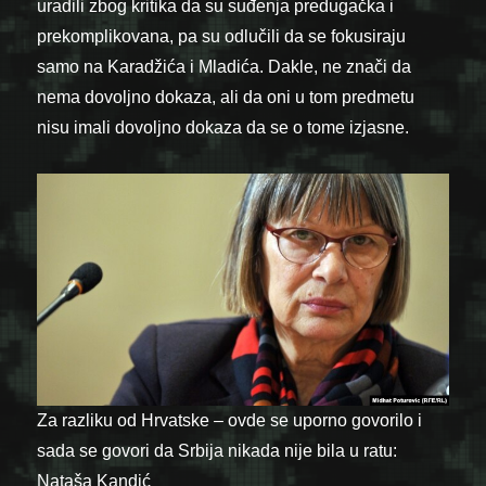
uradili zbog kritika da su suđenja predugačka i
prekomplikovana, pa su odlučili da se fokusiraju
samo na Karadžića i Mladića. Dakle, ne znači da
nema dovoljno dokaza, ali da oni u tom predmetu
nisu imali dovoljno dokaza da se o tome izjasne.
Za razliku od Hrvatske – ovde se uporno govorilo i
sada se govori da Srbija nikada nije bila u ratu:
Nataša Kandić