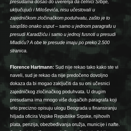
presudama došao do uverenja da čelnici Srbije,
uključujući i Miloševića, nisu učestovali u
zajedničkom zločinačkom poduhvatu, zašto je to
saopštio onako usput – samo u jednom paragrafu u
presudi Karadžiću i samo u jednoj fusnoti u presudi
Mladiću? A obe te presude imaju po preko 2.500
stranica.
Florence Hartmann:
Sud nije rekao tako kako ste vi
naveli, sud je rekao da nije predočeno dovoljno
dokaza da bi mogao zaključiti da su oni učesnici
zajedničkog zločinačkog poduhvata. U drugim
presudama ima mnogo više dugačkih paragrafa koji
vrlo precizno opisuju ulogu Beograda u finansiranju
hiljada oficira Vojske Republike Srpske, njihovih
plata, penzija, obezbeđivanja oružja, municije i nafte.