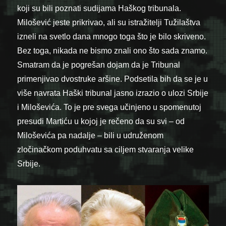
koji su bili poznati sudijama Haškog tribunala.
Milošević jeste prikrivao, ali su istražitelji Tužilaštva
izneli na svetlo dana mnogo toga što je bilo skriveno.
Bez toga, nikada ne bismo znali ono što sada znamo.
Smatram da je pogrešan dojam da je Tribunal
primenjivao dvostruke aršine. Podsetila bih da se je u
više navrata Haški tribunal jasno izrazio o ulozi Srbije
i Miloševića. To je pre svega učinjeno u spomenutoj
presudi Martiću u kojoj je rečeno da su svi – od
Miloševića pa nadalje – bili u udruženom
zločinačkom poduhvatu sa ciljem stvaranja velike
Srbije.