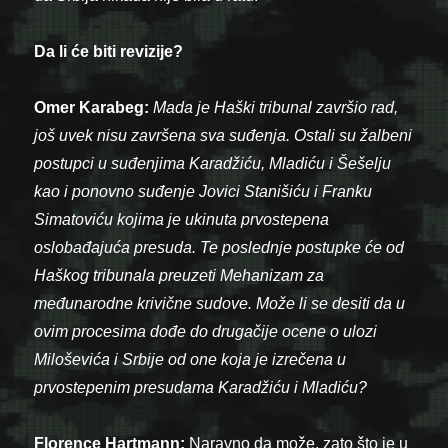
Da li će biti revizije?
Omer Karabeg:
Mada je Haški tribunal završio rad,
još uvek nisu završena sva suđenja. Ostali su žalbeni
postupci u suđenjima Karadžiću, Mladiću i Šešelju
kao i ponovno suđenje Jovici Stanišiću i Franku
Simatoviću kojima je ukinuta prvostepena
oslobađajuća presuda. Te poslednje postupke će od
Haškog tribunala preuzeti Mehanizam za
međunarodne krivične sudove. Može li se desiti da u
ovim procesima dođe do drugačije ocene o ulozi
Miloševića i Srbije od one koja je izrečena u
prvostepenim presudama Karadžiću i Mladiću?
Florence Hartmann:
Naravno da može, zato što je u