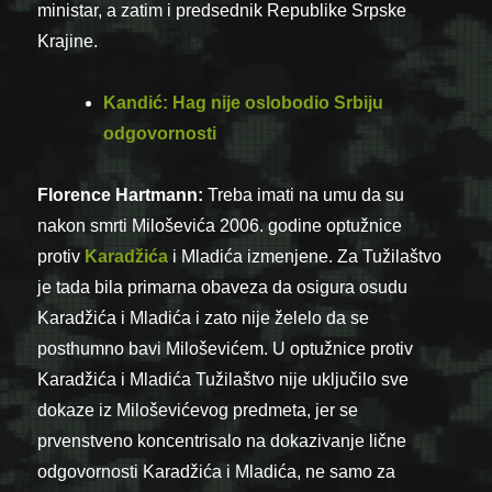
ministar, a zatim i predsednik Republike Srpske
Krajine.
Kandić: Hag nije oslobodio Srbiju
odgovornosti
Florence Hartmann:
Treba imati na umu da su
nakon smrti Miloševića 2006. godine optužnice
protiv
Karadžića
i Mladića izmenjene. Za Tužilaštvo
je tada bila primarna obaveza da osigura osudu
Karadžića i Mladića i zato nije želelo da se
posthumno bavi Miloševićem. U optužnice protiv
Karadžića i Mladića Tužilaštvo nije uključilo sve
dokaze iz Miloševićevog predmeta, jer se
prvenstveno koncentrisalo na dokazivanje lične
odgovornosti Karadžića i Mladića, ne samo za