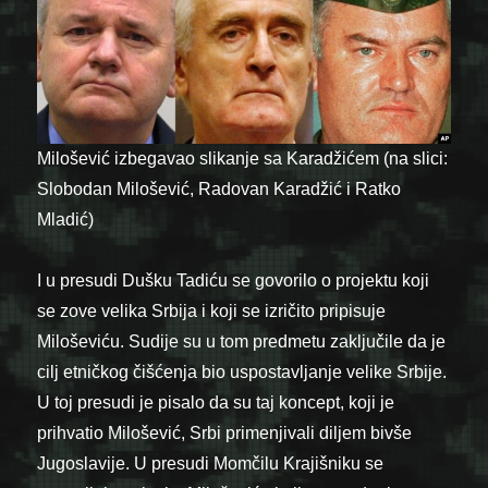
Milošević izbegavao slikanje sa Karadžićem (na slici:
Slobodan Milošević, Radovan Karadžić i Ratko
Mladić)
I u presudi Dušku Tadiću se govorilo o projektu koji
se zove velika Srbija i koji se izričito pripisuje
Miloševiću. Sudije su u tom predmetu zaključile da je
cilj etničkog čišćenja bio uspostavljanje velike Srbije.
U toj presudi je pisalo da su taj koncept, koji je
prihvatio Milošević, Srbi primenjivali diljem bivše
Jugoslavije. U presudi Momčilu Krajišniku se