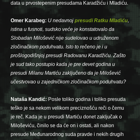
data u prvostepenim presudama Karadžiću i Mladiću.
Omer Karabeg:
U nedavnoj
presudi Ratku Mladiću
,
istina u fusnoti, sudsko veće je konstatovalo da
Slobadan Milošević nije sudelovao u udruženom
zločinačkom poduhvatu. Isto to rečeno je i u
prošlogodišnjoj presudi Radovanu Karadžiću. Zašto
je sud tako postupio kada je pre devet godina u
presudi Milanu Martiću zaključeno da je Milošević
učestvovao u zajedničkom zločinačkom poduhvatu?
Nataša Kandić:
Posle toliko godina i toliko presuda
teško je sa nekom velikom preciznošću reči o čemu
je reč. Kada je u presudi Martiću donet zaključak o
Miloševiću, činilo se da će on i ostati, ali nakon
presude Međunarodnog suda pravde i nekih drugih