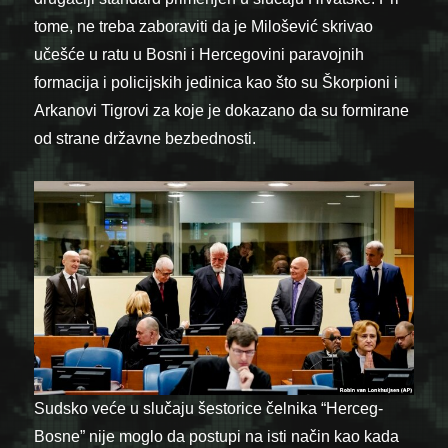
tome, ne treba zaboraviti da je Milošević skrivao
učešće u ratu u Bosni i Hercegovini paravojnih
formacija i policijskih jedinica kao što su Škorpioni i
Arkanovi Tigrovi za koje je dokazano da su formirane
od strane državne bezbednosti.
Sudsko veće u slučaju šestorice čelnika “Herceg-
Bosne” nije moglo da postupi na isti način kao kada