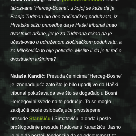
takozvane “Herceg-Bosne”, u kojoj se kaže da je
Franjo Tuđman bio deo zločinačkog poduhvata, iz
Hrvatske stižu primedbe da je Haški tribunal imao
dvostruke aršine, jer je za Tuđmana rekao da je
učestvovao u udruženom zločinačkom poduhvatu, a
za Miloševića to nije potvrdio. Mislite li da je tu reč o
dvostrukim aršinima?
Nataša Kandić:
Presuda čelnicima “Herceg-Bosne”
je iznenađujuća zato što je bilo upadljivo da Haški
tribunal pokušava da sve što se događalo u Bosni i
Hercegovini svede na to područje. To se moglo
zaključiti posle oslobađajuće prvostepene
presude
Stanišiću
i Simatoviću, a onda i posle
prošlogodinje presude Radovanu Karadžiću. Jasno
je bilo da postoji tendencija da se odgovornost za