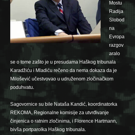
Mostu
Radija
Slobod
na
Evropa
razgov
aralo
se o tome zašto je u presudama Haškog tribunala
Karadžiću i Mladiću rečeno da nema dokaza da je
Milošević učestvovao u udruženom zločinačkom
poduhvatu.
Sagovornice su bile Nataša Kandić, koordinatorka
REKOMA, Regionalne komisije za utvrđivanje
činjenica o ratnim zločinima, i Florence Hartmann,
bivša portparolka Haškog tribunala.