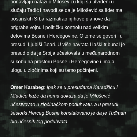
ponavljaju nalazi o Miloševiću koji su utvrđeni u
slučaju Tadić i navodi se da je Milošević sa liderima
bosanskih Srba razmatrao njihove planove da
prigrabe vojnu i političku kontrolu nad velikim
delovima Bosne i Hercegovine. O tome se govori i u
presudi Ljubiši Beari. U više navrata Haški tribunal je
presudio da je Srbija učestovala u međunarodnom
sukobu na prostoru Bosne i Hercegovine i imala
ulogu u zločinima koji su tamo počinjeni.
Omer Karabeg:
Ipak se u presudama Karadžiću i
Mladiću kaže da nema dokaza da je Milošević
učestvovao u zločinačkom poduhvatu, a u presudi
šestorki Herceg Bosne konstatovano je da je Tuđman
bio učesnik tog poduhvata.