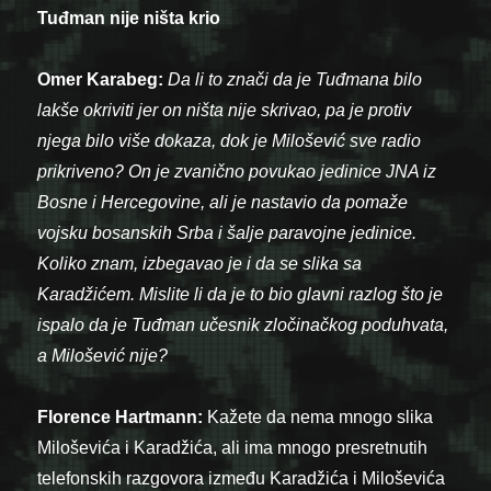
Tuđman nije ništa krio
Omer Karabeg:
Da li to znači da je Tuđmana bilo
lakše okriviti jer on ništa nije skrivao, pa je protiv
njega bilo više dokaza, dok je Milošević sve radio
prikriveno? On je zvanično povukao jedinice JNA iz
Bosne i Hercegovine, ali je nastavio da pomaže
vojsku bosanskih Srba i šalje paravojne jedinice.
Koliko znam, izbegavao je i da se slika sa
Karadžićem. Mislite li da je to bio glavni razlog što je
ispalo da je Tuđman učesnik zločinačkog poduhvata,
a Milošević nije?
Florence Hartmann:
Kažete da nema mnogo slika
Miloševića i Karadžića, ali ima mnogo presretnutih
telefonskih razgovora između Karadžića i Miloševića