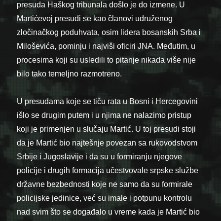
presuda Haškog tribunala došlo je do izmene. U
Martićevoj presudi se kao članovi udruženog
zločinačkog poduhvata, osim lidera bosanskih Srba i
Miloševića, pominju i najviši oficiri JNA. Međutim, u
procesima koji su usledili to pitanje nikada više nije
bilo tako temeljno razmotreno.
U presudama koje se tiču rata u Bosni i Hercegovini
išlo se drugim putem i u njima ne nalazimo pristup
koji je primenjen u slučaju Martić. U toj presudi stoji
da je Martić bio najtešnje povezan sa rukovodstvom
Srbije i Jugoslavije i da su u formiranju njegove
policije i drugih formacija učestvovale srpske službe
državne bezbednosti koje ne samo da su formirale
policijske jedinice, već su imale i potpunu kontrolu
nad svim što se događalo u vreme kada je Martić bio