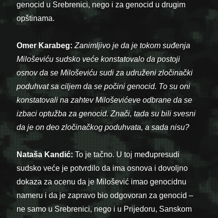
genocid u Srebrenici, nego i za genocid u drugim
opštinama.
Omer Karabeg:
Zanimljivo je da je tokom suđenja
Miloševiću sudsko veće konstatovalo da postoji
osnov da se Miloševiću sudi za udruženi zločinački
poduhvat sa ciljem da se počini genocid. To su oni
konstatovali na zahtev Miloševićeve odbrane da se
izbaci optužba za genocid. Znači, tada su bili svesni
da je on deo zločinačkog poduhvata, a sada nisu?
Nataša Kandić:
To je tačno. U toj međupresudi
sudsko veće je potvrdilo da ima osnova i dovoljno
dokaza za ocenu da je Milošević imao genocidnu
nameru i da je zapravo bio odgovoran za genocid –
ne samo u Srebrenici, nego i u Prijedoru, Sanskom