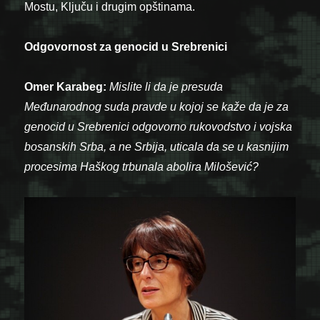
Mostu, Ključu i drugim opštinama.
Odgovornost za genocid u Srebrenici
Omer Karabeg:
Mislite li da je presuda
Međunarodnog suda pravde u kojoj se kaže da je za
genocid u Srebrenici odgovorno rukovodstvo i vojska
bosanskih Srba, a ne Srbija, uticala da se u kasnijim
procesima Haškog trbunala abolira Milošević?