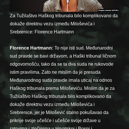
Za Tužilaštvo Haškog tribunala bilo komplikovano da
dokaže direktnu vezu između Miloševića i
Srebrenice: Florence Hartmann
Florence Hartmann:
To nije isti sud. Međunarodni
sud pravde se bavi državom, a Haški tribunal ličnom
odgovornošću, tako da se ta dva suda ne rukovode
istim pravilima. Zato ne mislim da je presuda
Međunarodnog suda pravde imala uticaj na odnos
Haškog tribunala prema Miloševiću. Mislim da je za
Tužilaštvo Haškog tribunala bilo komplikovano da
dokaže direktnu vezu između Miloševića i
Srebrenice, jer je Milošević stalno pokušavao da
prikrije svoje učešće i učešće svoje države u
ratovima i zločinima u Hrvatskoj i Bosni i