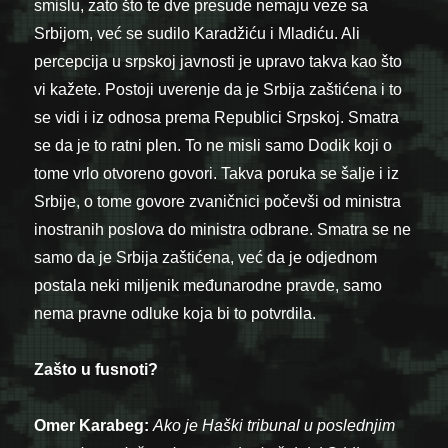
smislu, zato što te dve presude nemaju veze sa
Srbijom, već se sudilo Karadžiću i Mladiću. Ali
percepcija u srpskoj javnosti je upravo takva kao što
vi kažete. Postoji uverenje da je Srbija zaštićena i to
se vidi i iz odnosa prema Republici Srpskoj. Smatra
se da je to ratni plen. To ne misli samo Dodik koji o
tome vrlo otvoreno govori. Takva poruka se šalje i iz
Srbije, o tome govore zvaničnici počevši od ministra
inostranih poslova do ministra odbrane. Smatra se ne
samo da je Srbija zaštićena, već da je odjednom
postala neki miljenik međunarodne pravde, samo
nema pravne odluke koja bi to potvrdila.
Zašto u fusnoti?
Omer Karabeg:
Ako je Haški tribunal u poslednjim