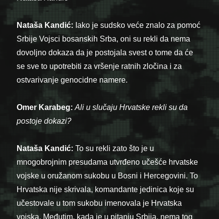
Nataša Kandić:
Iako je sudsko veće znalo za pomoć
Srbije Vojsci bosanskih Srba, oni su rekli da nema
dovoljno dokaza da je postojala svest o tome da će
se sve to upotrebiti za vršenje ratnih zločina i za
ostvarivanje genocidne namere.
Omer Karabeg:
Ali u slučaju Hrvatske rekli su da
postoje dokazi?
Nataša Kandić:
To su rekli zato što je u
mnogobrojnim presudama utvrđeno učešće hrvatske
vojske u oružanom sukobu u Bosni i Hercegovini. To
Hrvatska nije skrivala, komandante jedinica koje su
učestovale u tom sukobu imenovala je Hrvatska
vojska. Međutim, kada je u pitanju Srbija, nema tog