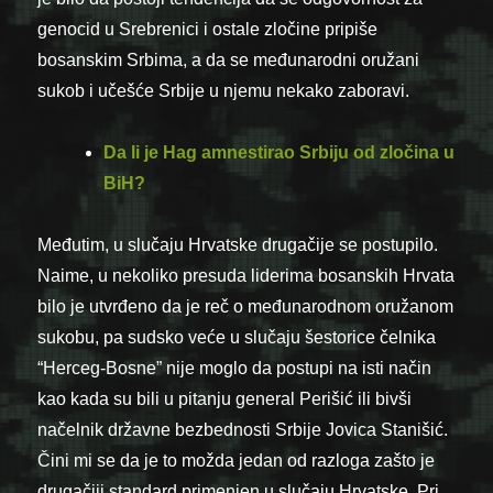
genocid u Srebrenici i ostale zločine pripiše
bosanskim Srbima, a da se međunarodni oružani
sukob i učešće Srbije u njemu nekako zaboravi.
Da li je Hag amnestirao Srbiju od zločina u
BiH?
Međutim, u slučaju Hrvatske drugačije se postupilo.
Naime, u nekoliko presuda liderima bosanskih Hrvata
bilo je utvrđeno da je reč o međunarodnom oružanom
sukobu, pa sudsko veće u slučaju šestorice čelnika
“Herceg-Bosne” nije moglo da postupi na isti način
kao kada su bili u pitanju general Perišić ili bivši
načelnik državne bezbednosti Srbije Jovica Stanišić.
Čini mi se da je to možda jedan od razloga zašto je
drugačiji standard primenjen u slučaju Hrvatske. Pri