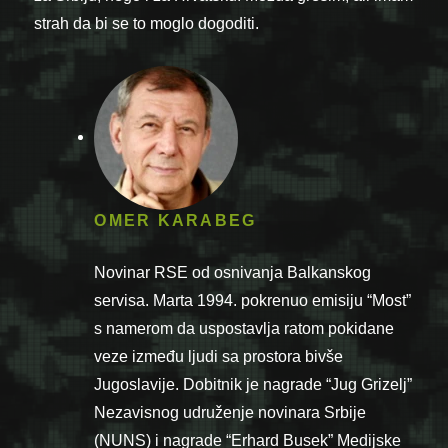
strah da bi se to moglo dogoditi.
OMER KARABEG
Novinar RSE od osnivanja Balkanskog
servisa. Marta 1994. pokrenuo emisiju “Most”
s namerom da uspostavlja ratom pokidane
veze između ljudi sa prostora bivše
Jugoslavije. Dobitnik je nagrade “Jug Grizelj”
Nezavisnog udruženje novinara Srbije
(NUNS) i nagrade “Erhard Busek” Medijske