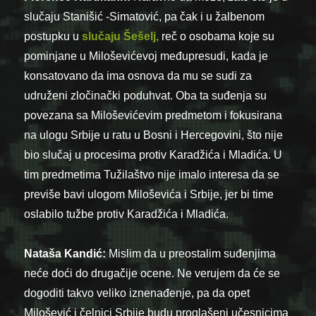
slučaju Stanišić -Simatović, pa čak i u žalbenom
postupku u
slučaju Šešelj,
reč o osobama koje su
pominjane u Miloševićevoj međupresudi, kada je
konsatovano da ima osnova da mu se sudi za
udruženi zločinački poduhvat. Oba ta suđenja su
povezana sa Miloševićevim predmetom i fokusirana
na ulogu Srbije u ratu u Bosni i Hercegovini, što nije
bio slučaj u procesima protiv Karadžića i Mladića. U
tim predmetima Tužilaštvo nije imalo interesa da se
previše bavi ulogom Miloševića i Srbije, jer bi time
oslabilo tužbe protiv Karadžića i Mladića.
Nataša Kandić:
Mislim da u preostalim suđenjima
neće doći do drugačije ocene. Ne verujem da će se
dogoditi takvo veliko iznenađenje, pa da opet
Milošević i čelnici Srbije budu proglašeni učesnicima