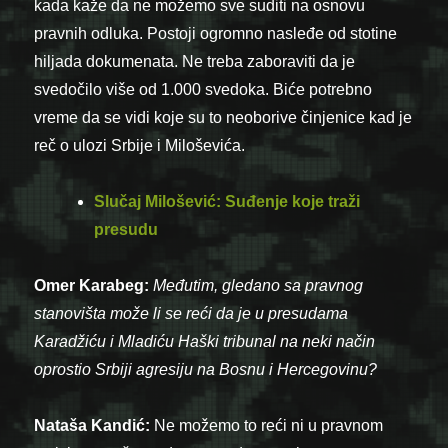
kada kaže da ne možemo sve suditi na osnovu
pravnih odluka. Postoji ogromno nasleđe od stotine
hiljada dokumenata. Ne treba zaboraviti da je
svedočilo više od 1.000 svedoka. Biće potrebno
vreme da se vidi koje su to neoborive činjenice kad je
reč o ulozi Srbije i Miloševića.
Slučaj Milošević: Suđenje koje traži
presudu
Omer Karabeg:
Međutim, gledano sa pravnog
stanovišta može li se reći da je u presudama
Karadžiću i Mladiću Haški tribunal na neki način
oprostio Srbiji agresiju na Bosnu i Hercegovinu?
Nataša Kandić:
Ne možemo to reći ni u pravnom