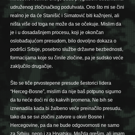
udruženog zločinačkog poduhvata. Ono što mi se čini
realno je da će Stanišić i Simatović biti kažnjeni, ali
ništa više od toga ne može da se očekuje. Mislim da
je i u dosadašnjem procesu, koji je okončan
oslobađajućom presudom, bilo dovoljno dokaza o
podršci Srbije, posebno službe državne bezbednosti,
formacijama koje su činile zločine, pa je sudsko veće
zaključilo drugačije.
Što se tiče prvostepene presude šestorici lidera
“Herceg-Bosne”, mislim da nije baš potpuno sigurno
da tu neće doći ni do kakvih promena. Ne bih se
iznenadila kada bi žalbeno veće preinačilo presudu,
tako da se svi zločini zatvore u okvir Bosne i
Hercegovine, pa da ne bude odgovornosti ne samo
za Srbiju, nego i za Hrvatsku. Možda grešim, ali imam