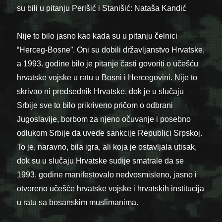
su bili u pitanju Perišić i Stanišić: Nataša Kandić
Nije to bilo jasno kao kada su u pitanju čelnici
“Herceg-Bosne”. Oni su dobili državljanstvo Hrvatske,
a 1993. godine bilo je pitanje časti govoriti o učešću
hrvatske vojske u ratu u Bosni i Hercegovini. Nije to
skrivao ni predsednik Hrvatske, dok je u slučaju
Srbije sve to bilo prikriveno pričom o odbrani
Jugoslavije, borbom za njeno očuvanje i posebno
odlukom Srbije da uvede sankcije Republici Srpskoj.
To je, naravno, bila igra, ali koja je ostavljala utisak,
dok su u slučaju Hrvatske sudije smatrale da se
1993. godine manifestovalo nedvosmisleno, jasno i
otvoreno učešće hrvatske vojske i hrvatskih institucija
u ratu sa bosanskim muslimanima.