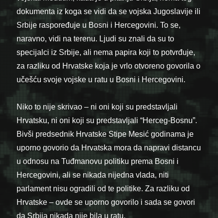
dokumenta iz koga se vidi da se vojska Jugoslavije ili
Srbije raspoređuje u Bosni i Hercegovini. To se,
naravno, vidi na terenu. Ljudi su znali da su to
specijalci iz Srbije, ali nema papira koji to potvrđuje,
za razliku od Hrvatske koja je vrlo otvoreno govorila o
učešću svoje vojske u ratu u Bosni i Hercegovini.
Niko to nije skrivao – ni oni koji su predstavljali
Hrvatsku, ni oni koji su predstavljali “Herceg-Bosnu”.
Bivši predsednik Hrvatske Stipe Mesić godinama je
uporno govorio da Hrvatska mora da napravi distancu
u odnosu na Tuđmanovu politiku prema Bosni i
Hercegovini, ali se nikada nijedna vlada, niti
parlament nisu ogradili od te politike. Za razliku od
Hrvatske – ovde se uporno govorilo i sada se govori
da Srbija nikada nije bila u ratu.