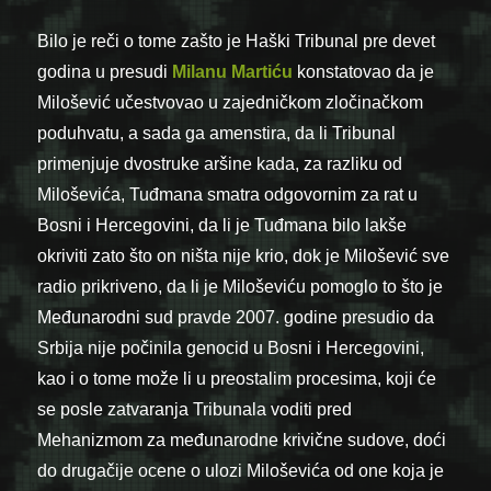
Bilo je reči o tome zašto je Haški Tribunal pre devet
godina u presudi
Milanu Martiću
konstatovao da je
Milošević učestvovao u zajedničkom zločinačkom
poduhvatu, a sada ga amenstira, da li Tribunal
primenjuje dvostruke aršine kada, za razliku od
Miloševića, Tuđmana smatra odgovornim za rat u
Bosni i Hercegovini, da li je Tuđmana bilo lakše
okriviti zato što on ništa nije krio, dok je Milošević sve
radio prikriveno, da li je Miloševiću pomoglo to što je
Međunarodni sud pravde 2007. godine presudio da
Srbija nije počinila genocid u Bosni i Hercegovini,
kao i o tome može li u preostalim procesima, koji će
se posle zatvaranja Tribunala voditi pred
Mehanizmom za međunarodne krivične sudove, doći
do drugačije ocene o ulozi Miloševića od one koja je