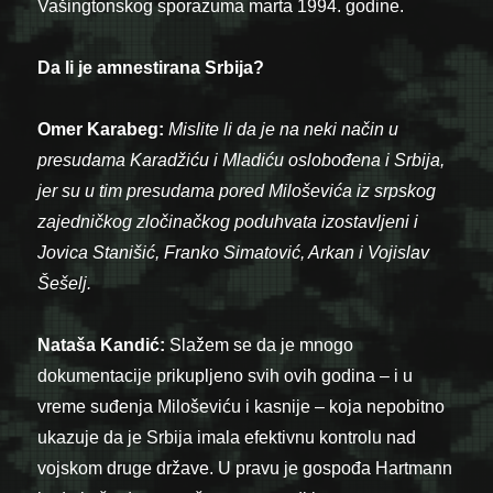
Vašingtonskog sporazuma marta 1994. godine.
Da li je amnestirana Srbija?
Omer Karabeg:
Mislite li da je na neki način u
presudama Karadžiću i Mladiću oslobođena i Srbija,
jer su u tim presudama pored Miloševića iz srpskog
zajedničkog zločinačkog poduhvata izostavljeni i
Jovica Stanišić, Franko Simatović, Arkan i Vojislav
Šešelj.
Nataša Kandić:
Slažem se da je mnogo
dokumentacije prikupljeno svih ovih godina – i u
vreme suđenja Miloševiću i kasnije – koja nepobitno
ukazuje da je Srbija imala efektivnu kontrolu nad
vojskom druge države. U pravu je gospođa Hartmann