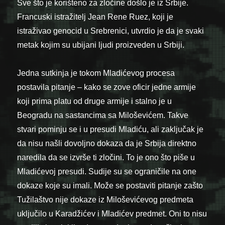
Sve što je korišteno za zločine došlo je iz Srbije.
Francuski istražitelj Jean Rene Ruez, koji je
istraživao genocid u Srebrenici, utvrdio je da je svaki
metak kojim su ubijani ljudi proizveden u Srbiji.
Jedna sutkinja je tokom Mladićevog procesa
postavila pitanje – kako se zove oficir jedne armije
koji prima platu od druge armije i stalno je u
Beogradu na sastancima sa Miloševićem. Takve
stvari pominju se i u presudi Mladiću, ali zaključak je
da nisu našli dovoljno dokaza da je Srbija direktno
naredila da se izvrše ti zločini. To je ono što piše u
Mladićevoj presudi. Sudije su se ograničile na one
dokaze koje su imali. Može se postaviti pitanje zašto
Tužilaštvo nije dokaze iz Miloševićevog predmeta
uključilo u Karadžićev i Mladićev predmet. Oni to nisu