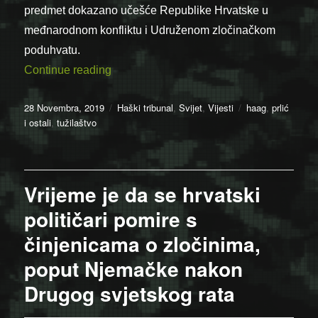
predmet dokazano učešće Republike Hrvatske u
međnarodnom konfliktu i Udruženom zločinačkom
poduhvatu.
“Dokazali smo učešće Hrvatske u ratu u
Continue reading
Posted
Categories
Tags
28 Novembra, 2019
Haški tribunal
,
Svijet
,
Vijesti
haag
,
prlić
on
i ostali
,
tužilaštvo
Vrijeme je da se hrvatski
političari pomire s
činjenicama o zločinima,
poput Njemačke nakon
Drugog svjetskog rata