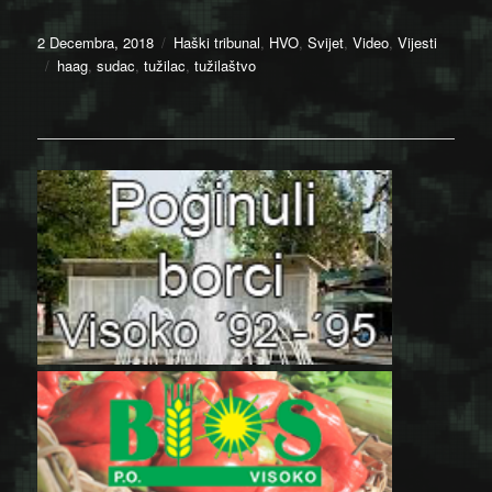
Posted
Categories
2 Decembra, 2018
Haški tribunal
,
HVO
,
Svijet
,
Video
,
Vijesti
on
Tags
haag
,
sudac
,
tužilac
,
tužilaštvo