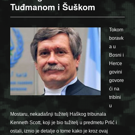
Tuđmanom i Šuškom
Tokom
boravk
a u
Bosni i
Herce
govini
govore
ći na
tribini
u
Mostaru, nekadašnji tužitelj Haškog tribunala
Kenneth Scott, koji je bio tužitelj u predmetu Prlić i
ostali, iznio je detalje o tome kako je kroz ovaj