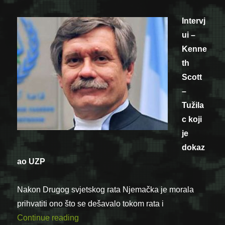
Intervj
ui –
Kenne
th
Scott
–
Tužila
c koji
je
dokaz
ao UZP
Nakon Drugog svjetskog rata Njemačka je morala
prihvatiti ono što se dešavalo tokom rata i
“Vrijeme je da se hrvatski političari po
Continue reading