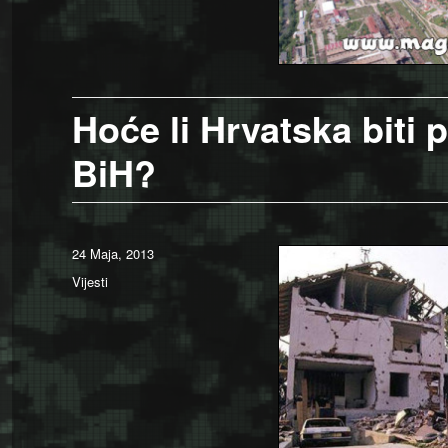
Hoće li Hrvatska biti
BiH?
Posted
24 Maja, 2013
on
Categories
Vijesti