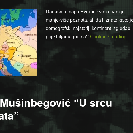
Današnja mapa Evrope svima nam je
manje-više poznata, ali da li znate kako j
demografski najstariji kontinent izgledao
“Sv
prije hiljadu godina?
Continue reading
b Mušinbegović “U srcu
ata”