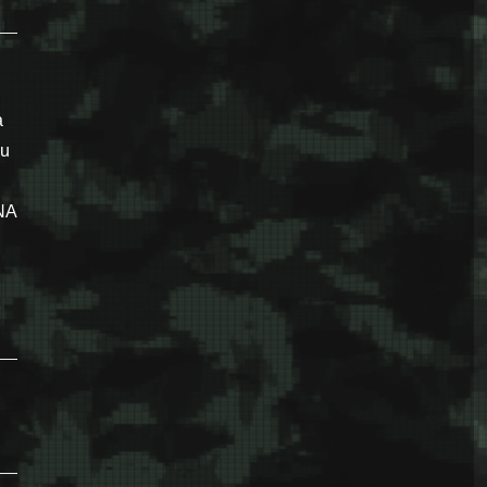
a
 u
JNA
o: Prva postrojavanja jedinica odbrane R BiH”