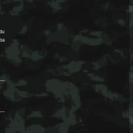
du
iba
mr.sc. Hasib Mušinbegović “U srcu Bosne više neće biti rata””