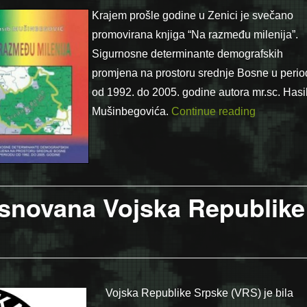
Krajem prošle godine u Zenici je svečano
promovirana knjiga “Na razmeđu milenija”.
Sigurnosne determinante demografskih
promjena na prostoru srednje Bosne u perio
od 1992. do 2005. godine autora mr.sc. Has
“Intervju: 
Mušinbegovića.
Continue reading
Osnovana Vojska Republike
Vojska Republike Srpske (VRS) je bila