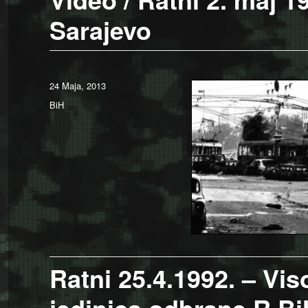
Sarajevo
Posted
24 Maja, 2013
on
Categories
BiH
Ratni 25.4.1992. – Vis