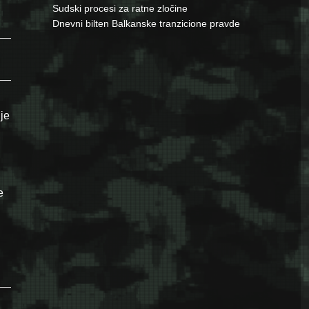
Sudski procesi za ratne zločine
Dnevni bilten Balkanske tranzicione pravde
nje
e
n Zlatnih Ljiljana Armije R BiH”