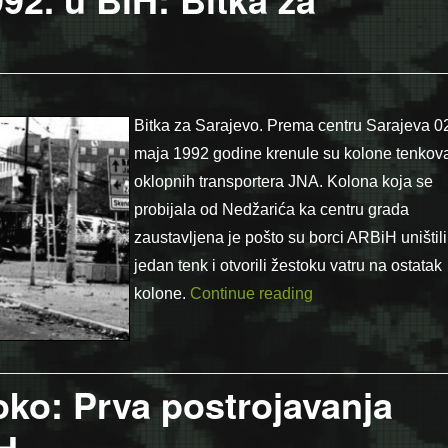
Bitka za Sarajevo. Prema centru Sarajeva 0
maja 1992 godine krenule su kolone tenkova
oklopnih transportera JNA. Kolona koja se
probijala od Nedžarića ka centru grada
zaustavljena je pošto su borci ARBiH uništili
jedan tenk i otvorili žestoku vatru na ostatak
“Video / Ratni 2. m
kolone.
Continue reading
oko: Prva postrojavanja