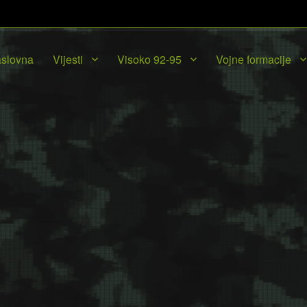
slovna
Vijesti
Visoko 92-95
Vojne formacije