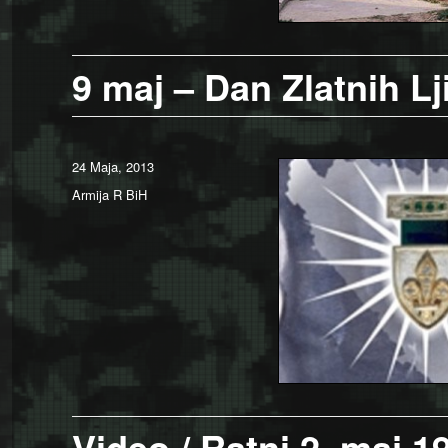
9 maj – Dan Zlatnih Lj
Posted
24 Maja, 2013
on
Categories
Armija R BiH
Video / Ratni 2. maj 1