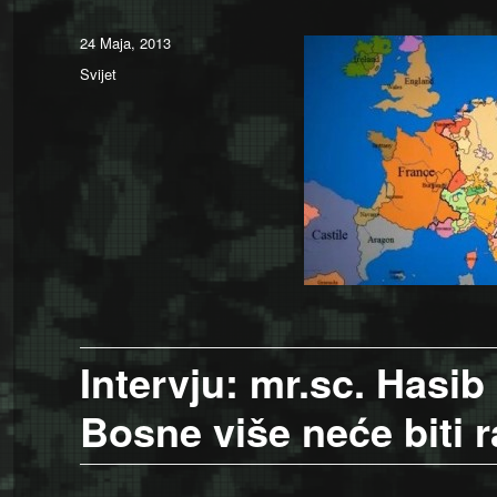
Posted
24 Maja, 2013
on
Categories
Svijet
Intervju: mr.sc. Hasi
Bosne više neće biti r