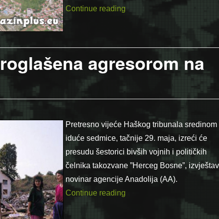
“Obilježen Dan kakanjskih 
Continue reading
 proglašena agresorom na
Pretresno vijeće Haškog tribunala sredinom
iduće sedmice, tačnije 29. maja, izreći će
presudu šestorici bivših vojnih i političkih
čelnika takozvane ”Herceg Bosne”, izvješta
novinar agencije Anadolija (AA).
“Hoće li Hrvatska biti pro
Continue reading