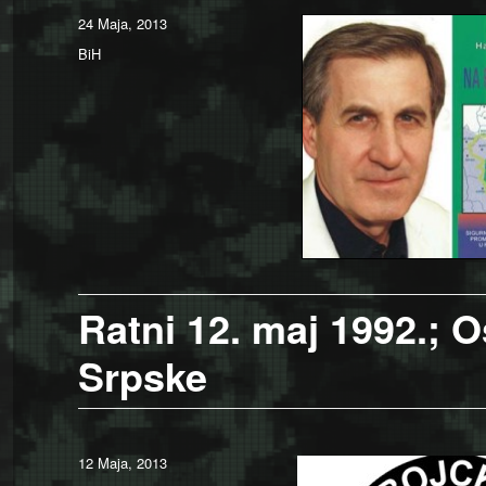
Posted
24 Maja, 2013
on
Categories
BiH
Ratni 12. maj 1992.; 
Srpske
Posted
12 Maja, 2013
on