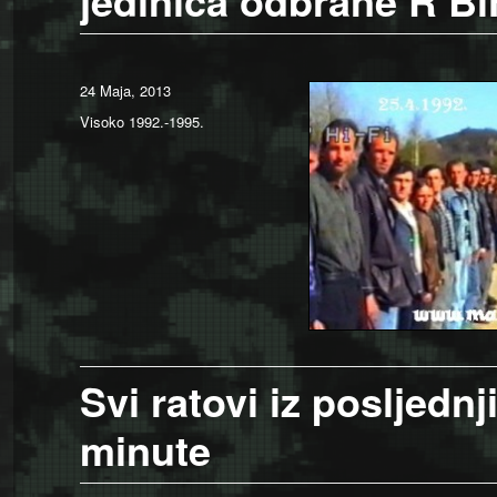
jedinica odbrane R B
Posted
24 Maja, 2013
on
Categories
Visoko 1992.-1995.
Svi ratovi iz posljedn
minute