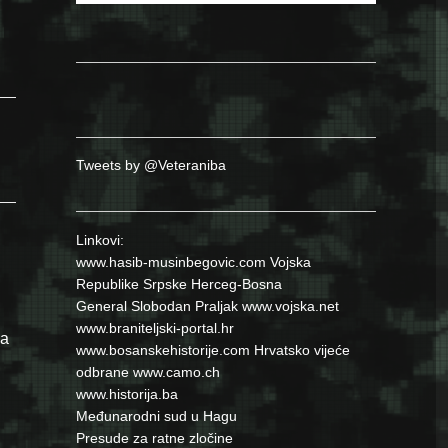
dobrovoljaca “Misoča 92””
Tweets by @Veteraniba
Linkovi:
www.hasib-musinbegovic.com
Vojska
Republike Srpske
Herceg-Bosna
General Slobodan Praljak
www.vojska.net
www.braniteljski-portal.hr
va
www.bosanskehistorije.com
Hrvatsko vijeće
odbrane
www.camo.ch
glašena agresorom na BiH?”
www.historija.ba
Međunarodni sud u Hagu
Presude za ratne zločine