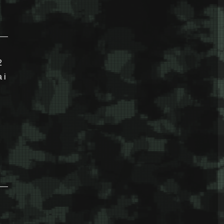
2
 i
aj 1992. u BiH: Bitka za Sarajevo”