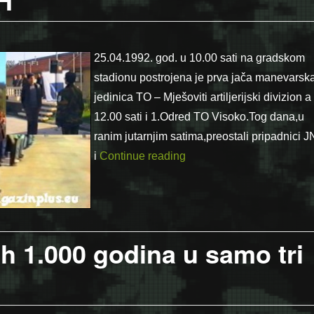
iH
25.04.1992. god. u 10.00 sati na gradskom
stadionu postrojena je prva jača manevarsk
jedinica TO – Mješoviti artiljerijski divizion a
12.00 sati i 1.Odred TO Visoko.Tog dana,u
ranim jutarnjim satima,preostali pripadnici 
“Ratni 25.4.1992. – Visok
i
Continue reading
jih 1.000 godina u samo tri