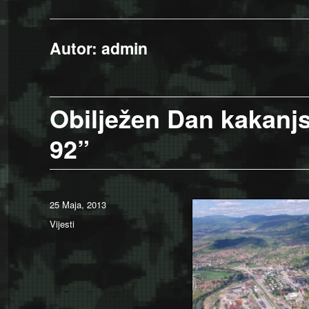
Autor:
admin
Obilježen Dan kakanj
92”
Posted
25 Maja, 2013
on
Categories
Vijesti