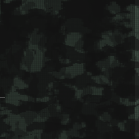
e
i ratovi iz posljednjih 1.000 godina u samo tri minute”