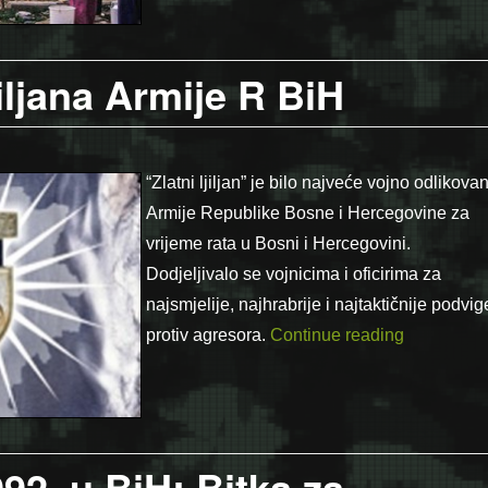
iljana Armije R BiH
“Zlatni ljiljan” je bilo najveće vojno odlikova
Armije Republike Bosne i Hercegovine za
vrijeme rata u Bosni i Hercegovini.
Dodjeljivalo se vojnicima i oficirima za
najsmjelije, najhrabrije i najtaktičnije podvig
“9 maj – Da
protiv agresora.
Continue reading
992. u BiH: Bitka za