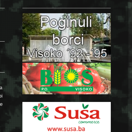
ja
bi
te