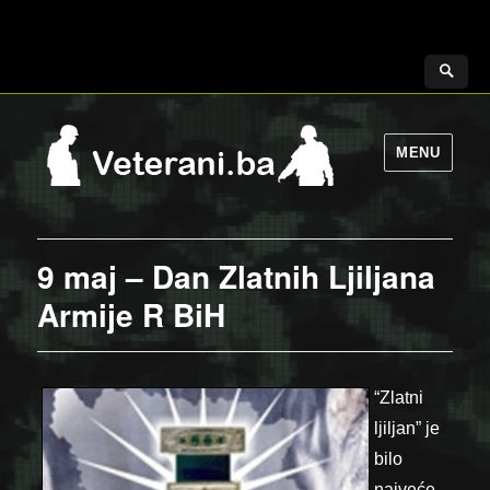
MENU
9 maj – Dan Zlatnih Ljiljana
Armije R BiH
“Zlatni
ljiljan” je
bilo
najveće