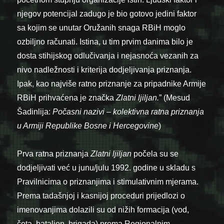
njegov potencijal zadugo je bio gotovo jedini faktor
sa kojim se unutar Oružanih snaga RBiH moglo
ozbiljno računati. Istina, u tim prvim danima bilo je
dosta stihijskog odlučivanja i nejasnoća vezanih za
nivo nadležnosti i kriterija dodjeljivanja priznanja.
Ipak, kao najviše ratno priznanje za pripadnike Armije
RBiH prihvaćena je značka
Zlatni ljiljan.
” (Mesud
Šadinlija:
Počasni nazivi – kolektivna ratna priznanja
u Armiji Republike Bosne i Hercegovine
)
Prva ratna priznanja
Zlatni ljiljan
počela su se
dodjeljivati već u junu/julu 1992. godine u skladu s
Pravilnicima o priznanjima i stimulativnim mjerama.
Prema tadašnjoj i kasnijoj proceduri prijedlozi o
imenovanjima dolazili su od nižih formacija (vod,
četa, bataljon, brigada) prema Regionalnim