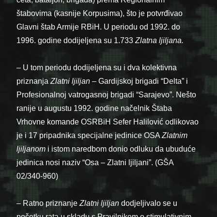
štabovima (kasnije Korpusima), što je potvrđivao
Glavni štab Armije RBiH. U periodu od 1992. do
1996. godine dodijeljena su 1.733
Zlatna ljiljana.
– U tom periodu dodijeljena su i dva kolektivna
priznanja
Zlatni ljiljan
– Gardijskoj brigadi “Delta” i
Profesionalnoj vatrogasnoj brigadi “Sarajevo”. Nešto
ranije u augustu 1992. godine načelnik Štaba
Vrhovne komande OSRBiH Sefer Halilović odlikovao
je i 17 pripadnika specijalne jedinice OSA
Zlatnim
ljiljanom
i istom naredbom donio odluku da ubuduće
jedinica nosi naziv “Osa – Zlatni ljiljani”. (GŠA
02/340-960)
– Ratno priznanje
Zlatni ljiljan
dodjeljivalo se u
početku rata u skladu s Pravilnikom o stimulativnim