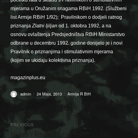
mjerama u Oružanim snagama RBiH 1992. (Službeni
list Armije RBiH 1/92); Pravilnikom o dodjeli ratnog
priznanja
Zlatni ljiljan
od 1. oktobra 1992, a na
osnovu ovlaštenja Predsjedništva RBiH Ministarstvo
odbrane u decembru 1992. godine donijelo je i novi
Pravilnik o priznanjima i stimulativnim mjerama
(kojim se ukidaju kolektivna priznanja).
magazinplus.eu
Author
Posted
Categories
admin
24 Maja, 2013
Armija R BiH
on
Navigacija
PREVIOUS
članaka
Video / Ratni 2. maj 1992. u BiH:
Previous