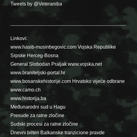
Tweets by @Veteraniba
Linkovi:
www.hasib-musinbegovic.com
Vojska Republike
Srpske
Herceg-Bosna
General Slobodan Praljak
www.vojska.net
www.braniteljski-portal.hr
www.bosanskehistorije.com
Hrvatsko vijeće odbrane
www.camo.ch
www.historija.ba
Međunarodni sud u Hagu
Presude za ratne zločine
Sudski procesi za ratne zločine
Dnevni bilten Balkanske tranzicione pravde