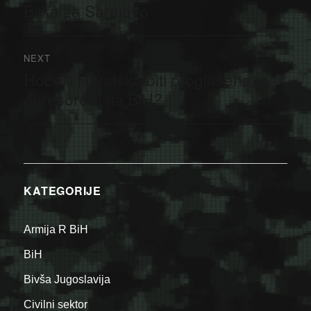
post:
Bitka za Sarajevo
NEXT
Hoće li Hrvatska biti proglašena
Next
post:
agresorom na BiH?
KATEGORIJE
Armija R BiH
BiH
Bivša Jugoslavija
Civilni sektor