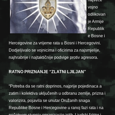
vojno
odlikovan
je Armije
Republik
e Bosne i
Hercegovine za vrijeme rata u Bosni i Hercegovini.
Dodjeljivalo se vojnicima i oficirima za najsmjelije,
najhrabrije i najtaktičnije podvige protiv agresora.
RATNO PRIZNANJE “ZLATNI LJILJAN”
“Potreba da se ratni doprinos, najprije pojedinaca a
zatim i kolektiva uključenih u odbranu zemlje, prizna i
valorizira, pojavila se unutar Oružanih snaga
Republike Bosne i Hercegovine u ranoj fazi rata i na
početnom stupnju organizacije istih. Ljudski faktor i