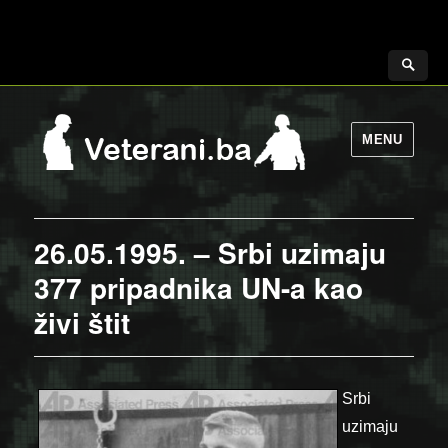
MENU
26.05.1995. – Srbi uzimaju
377 pripadnika UN-a kao
živi štit
Srbi
uzimaju