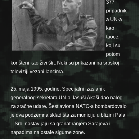
377
pripadnik
a UN-a
kao
taoce,
koji su
potom
korišteni kao živi štit. Neki su prikazani na srpskoj
televiziji vezani lancima.
25. maja 1995. godine, Specijalni izaslanik
generalnog sekretara UN-a Jasuši Akaši dao nalog
za zračne udare. Šest aviona NATO-a bombardovalo
je dva podzemna skladišta za municiju u blizini Pala.
– Srbi nastavljaju sa granatiranjem Sarajeva i
napadima na ostale sigurne zone.