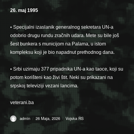
26. maj 1995
• Specijalni izaslanik generalnog sekretara UN-a
odobrio drugu rundu zračnih udara. Mete su bile još
šest bunkera s municijom na Palama, u istom
kompleksu koji je bio napadnut prethodnog dana.
• Srbi uzimaju 377 pripadnika UN-a kao taoce, koji su
potom korišteni kao živi štit. Neki su prikazani na
srpskoj televiziji vezani lancima.
veterani.ba
Author
Posted
Categories
admin
26 Maja, 2026
Vojska RS
on