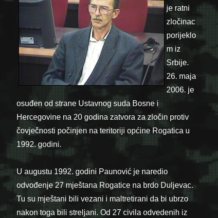
je ratni
zločinac
porijeklo
m iz
Srbije.
26. maja
2006. je
osuđen od strane Ustavnog suda Bosne i
Hercegovine na 20 godina zatvora za zločin protiv
čovječnosti počinjen na teritoriji općine Rogatica u
1992. godini.
U augustu 1992. godini Paunović je naredio
odvođenje 27 mještana Rogatice na brdo Duljevac.
Tu su mještani bili vezani i maltretirani da bi ubrzo
nakon toga bili streljani. Od 27 civila odvedenih iz