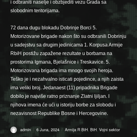
i odbraniti naselje i obzbjediti vezu Grada sa
slobodnim teritorijama.
72 dana dugu blokadu Dobrinje Borci 5.
Motorizovane brigade nakon što su odbranili Dobrinju
u sadejstvu sa drugim jedinicama 1. Korpusa Armije
RbiH postižu zapažene rezultate u borbama na
prostorima Igmana, Bjelašnice i Treskavice. 5.
Motorizovana brigada ima mnogo svojih heroja.
Teško je i nezahvalno isticati pojedince, a njih zaista
ima veliki broj. Jedanaest (11) pripadnika Brigade
dobilo je najviše ratno priznanje Zlatni ljiljan. I
njihova imena će ući u istoriju borbe za slobodu i
nezavisnost Republike Bosne i Hercegovine.
Author
Posted
Categories
admin
6 Juna, 2024
Armija R BiH
,
BiH
,
Vojni sektor
on