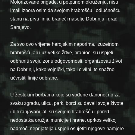
Motorizovane brigade, u potpunom okruženju, nisu
imali izbora osim da svojom hrabrošću i odlučnošću
stanu na prvu liniju braneći naselje Dobrinju i grad
Sarajevo.
Za svo ovo vrijeme herojskim naporima, izuzetnom
hrabrošću ali i uz velike žrtve, branioci su uspjeli
odbraniti svoju zonu odgovornosti, organizovati život
na Dobrinji, kako vojnički, tako i civilni, te snažno
učvrstiti linije odbrane.
U žestokim borbama koje su vođene danonoćno za
svaku zgradu, ulicu, park, borci su davali svoje živote
i bili ranjavani, ali su svojom hrabrošću i pored
nedostatka oružja, municije i hrane, uprkos velikoj
nadmoći neprijatelja uspjeli osujetiti njegove namjere