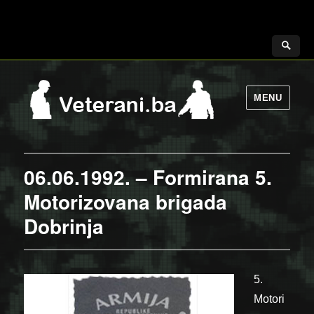
MENU
06.06.1992. – Formirana 5.
Motorizovana brigada
Dobrinja
5.
Motori