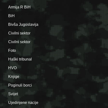
Armija R BiH
BiH
Bivša Jugoslavija
Civilni sektor
Civilni sektor
Foto
Haški tribunal
HVO
Knjige
Poginuli borci
Svijet
Ujedinjene nacije