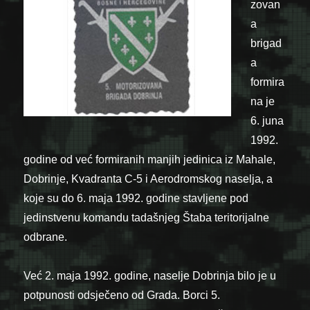
zovan
a
brigad
a
formira
na je
6. juna
1992.
godine od već formiranih manjih jedinica iz Mahale,
Dobrinje, Kvadranta C-5 i Aerodromskog naselja, a
koje su do 6. maja 1992. godine stavljene pod
jedinstvenu komandu tadašnjeg Štaba teritorijalne
odbrane.
Već 2. maja 1992. godine, naselje Dobrinja bilo je u
potpunosti odsječeno od Grada. Borci 5.