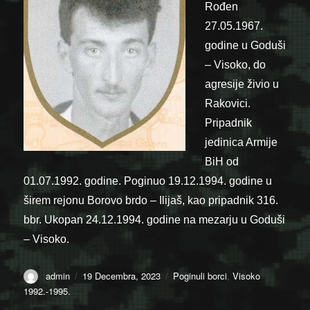
Rođen
27.05.1967.
godine u Goduši
– Visoko, do
agresije živio u
Rakovici.
Pripadnik
jedinica Armije
BiH od
01.07.1992. godine. Poginuo 19.12.1994. godine u
širem rejonu Borovo brdo – Ilijaš, kao pripadnik 316.
bbr. Ukopan 24.12.1994. godine na mezarju u Goduši
– Visoko.
Author
Posted
Categories
admin
19 Decembra, 2023
Poginuli borci
,
Visoko
on
1992.-1995.