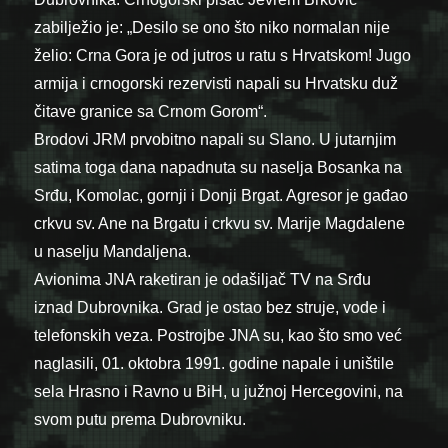
zabilježio je: „Desilo se ono što niko normalan nije
želio: Crna Gora je od jutros u ratu s Hrvatskom! Jugo
armija i crnogorski rezervisti napali su Hrvatsku duž
čitave granice sa Crnom Gorom“.
Brodovi JRM prvobitno napali su Slano. U jutarnjim
satima toga dana napadnuta su naselja Bosanka na
Srđu, Komolac, gornji i Donji Brgat. Agresor je gađao
crkvu sv. Ane na Brgatu i crkvu sv. Marije Magdalene
u naselju Mandaljena.
Avionima JNA raketiran je odašiljač TV na Srđu
iznad Dubrovnika. Grad je ostao bez struje, vode i
telefonskih veza. Postrojbe JNA su, kao što smo već
naglasili, 01. oktobra 1991. godine napale i uništile
sela Hrasno i Ravno u BiH, u južnoj Hercegovini, na
svom putu prema Dubrovniku.