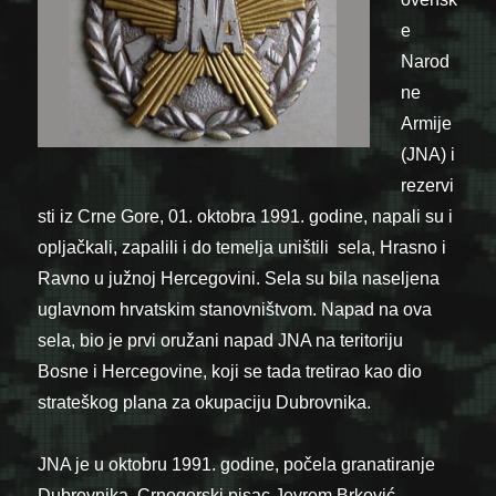
e
Narod
ne
Armije
(JNA) i
rezervi
sti iz Crne Gore, 01. oktobra 1991. godine, napali su i
opljačkali, zapalili i do temelja uništili sela, Hrasno i
Ravno u južnoj Hercegovini. Sela su bila naseljena
uglavnom hrvatskim stanovništvom. Napad na ova
sela, bio je prvi oružani napad JNA na teritoriju
Bosne i Hercegovine, koji se tada tretirao kao dio
strateškog plana za okupaciju Dubrovnika.
JNA je u oktobru 1991. godine, počela granatiranje
Dubrovnika. Crnogorski pisac Jevrem Brković