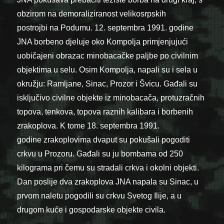
obzirom na demoraliziranost velikosrpskih
postrojbi na Podumu. 12. septembra 1991. godine
JNA borbeno djeluje oko Kompolja primjenjujući
uobičajeni obrazac minobacačke paljbe po civilnim
objektima u selu. Osim Kompolja, napali su i sela u
okružju: Ramljane, Sinac, Prozor i Švicu. Gađali su
isključivo civilne objekte iz minobacača, protuzračnih
topova, tenkova, topova raznih kalibara i borbenih
zrakoplova. K tome 18. septembra 1991.
godine zrakoplovima dvaput su pokušali pogoditi
crkvu u Prozoru. Gađali su ju bombama od 250
kilograma pri čemu su stradali crkva i okolni objekti.
Dan poslije dva zrakoplova JNA napala su Sinac, u
prvom naletu pogodili su crkvu Svetog Ilije, a u
drugom kuće i gospodarske objekte civila.