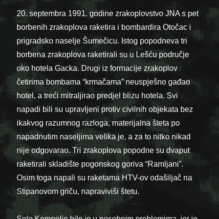
20. septembra 1991. godine zrakoplovstvo JNA s pet
borbenih zrakoplova raketira i bombardira Otočac i
prigradsko naselje Šumečicu. Istog popodneva tri
borbena zrakoplova raketirali su u Lešću područje
oko hotela Gacka. Drugi iz formacije zrakoplov
četirima bombama “krmačama” neuspješno gađao
hotel, a treći mitraljirao predjel blizu hotela. Svi
napadi bili su upravljeni protiv civilnih objekata bez
ikakvog razumnog razloga, materijalna šteta po
napadnutim naseljima velika je, a za to nitko nikad
nije odgovarao. Tri zrakoplova popodne su dvaput
raketirali skladište pogonskog goriva “Ramljani”.
Osim toga napali su raketama HTV-ov odašiljač na
Stipanovom griču, napraviviši štetu.
Selo Kompolje bilo je u posebnim problemima, jer je