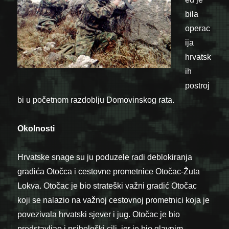
bila
operac
ija
hrvatsk
ih
postroj
bi u početnom razdoblju Domovinskog rata.
Okolnosti
Hrvatske snage su ju poduzele radi deblokiranja
gradića Otočca i cestovne prometnice Otočac-Žuta
Lokva. Otočac je bio strateški važni gradić Otočac
koji se nalazio na važnoj cestovnoj prometnici koja je
povezivala hrvatski sjever i jug. Otočac je bio
predstavljao i psihološki cilj, jer je bio glavnim