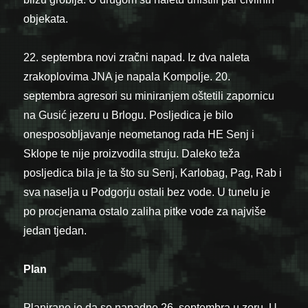
objekata.
22. septembra novi zračni napad. Iz dva naleta
zrakoplovima JNA je napala Kompolje. 20.
septembra agresori su miniranjem oštetili zapornicu
na Gusić jezeru u Brlogu. Posljedica je bilo
onesposobljavanje neometanog rada HE Senj i
Sklope te nije proizvodila struju. Daleko teža
posljedica bila je ta što su Senj, Karlobag, Pag, Rab i
sva naselja u Podgorju ostali bez vode. U tunelu je
po procjenama ostalo zaliha pitke vode za najviše
jedan tjedan.
Plan
Planirano je da se napadne 26. septembra u zoru. U