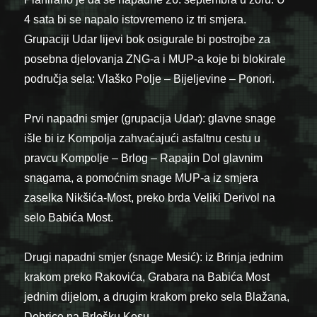
4 sata bi se napalo istovremeno iz tri smjera.
Grupaciji Udar lijevi bok osigurale bi postrojbe za
posebna djelovanja ZNG-a i MUP-a koje bi blokirale
područja sela: Vlaško Polje – Bijeljevine – Ponori.
Prvi napadni smjer (grupacija Udar): glavne snage
išle bi iz Kompolja zahvaćajući asfaltnu cestu u
pravcu Kompolje – Brlog – Rapajin Dol glavnim
snagama, a pomoćnim snage MUP-a iz smjera
zaselka Nikšića-Most, preko brda Veliki Derivol na
selo Babića Most.
Drugi napadni smjer (snage Mesić): iz Brinja jednim
krakom preko Rakovića, Grabara na Babića Most
jednim dijelom, a drugim krakom preko sela Blažana,
Dobrice na Brlošku Kosu.