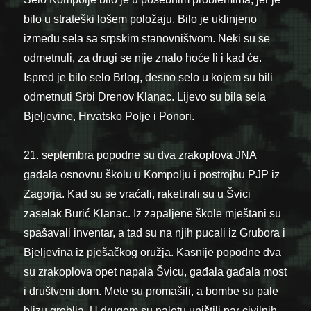
bilo u strateški lošem položaju. Bilo je uklinjeno
između sela sa srpskim stanovništvom. Neki su se
odmetnuli, za drugi se nije znalo hoće li i kad će.
Ispred je bilo selo Brlog, desno selo u kojem su bili
odmetnuti Srbi Drenov Klanac. Lijevo su bila sela
Bjeljevine, Hrvatsko Polje i Ponori.
21. septembra popodne su dva zrakoplova JNA
gađala osnovnu školu u Kompolju i postrojbu PJP iz
Zagorja. Kad su se vraćali, raketirali su u Švici
zaselak Burić Klanac. Iz zapaljene škole mještani su
spašavali inventar, a tad su na njih pucali iz Grubora i
Bjeljevina iz pješačkog oružja. Kasnije popodne dva
su zrakoplova opet napala Švicu, gađala gađala most
i društveni dom. Mete su promašili, a bombe su pale
blizu groblja. U drugom su naletu uništili par civilnih