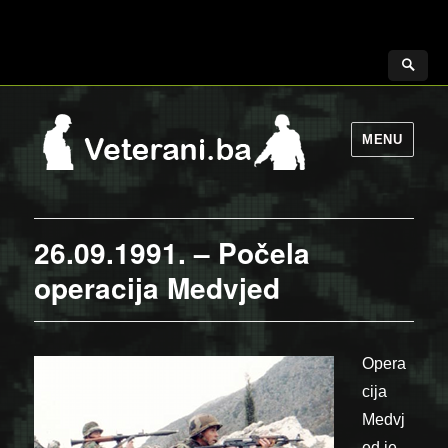
MENU
26.09.1991. – Počela
operacija Medvjed
Opera
cija
Medvj
ed je