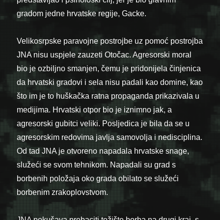
gradom jedne hrvatske regije, Gacke.
Velikosrpske paravojne postrojbe uz pomoć postrojba
JNA nisu uspjele zauzeti Otočac. Agresorski moral
bio je ozbiljno smanjen, čemu je pridonijela činjenica
da hrvatski gradovi i sela nisu padali kao domine, kao
što im je to huškačka ratna propaganda prikazivala u
medijima. Hrvatski otpor bio je iznimno jak, a
agresorski gubitci veliki. Posljedica je bila da se u
agresorskim redovima javlja samovolja i nedisciplina.
Od tad JNA je otvoreno napadala hrvatske snage,
služeći se svom tehnikom. Napadali su grad s
borbenih položaja oko grada obilato se služeći
borbenim zrakoplovstvom.
JNA pokušava prebaciti težište borba na drugi kraj, s