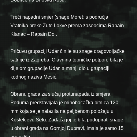
Treći napadni smjer (snage More): s područja
Vratnika preko Žute Lokve prema zaseocima Rapain
Klanac – Rapain Dol.
Pričuvu grupaciji Udar činile su snage dragovoljačke
satnije iz Zagreba. Glavnina topničke potpore bila je
dijelom grupacije Udar, a manji dio u grupaciji
kodnog naziva Mesić.
Obranu grada za slučaj protunapada iz smjera
Poduma predstavljala je minobacačka bitnica 120
mm koja se je nalazila na paljbenom položaju u
Kostelčevu Selu. Zadaća joj je bila podupirati snage
u obrani grada na Gornjoj Dubravi. Imala je samo 15
projektila.