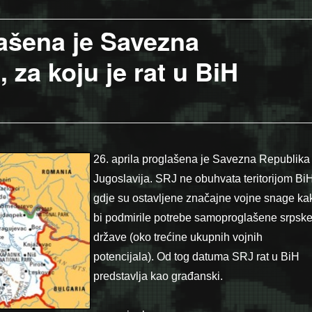
lašena je Savezna
 za koju je rat u BiH
26. aprila proglašena je Savezna Republika
Jugoslavija. SRJ ne obuhvata teritorijom Bi
gdje su ostavljene značajne vojne snage ka
bi podmirile potrebe samoproglašene srpsk
države (oko trećine ukupnih vojnih
potencijala).
Od tog datuma SRJ rat u BiH
predstavlja kao građanski.