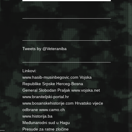
Tweets by @Veteraniba
Linkovi:
www.hasib-musinbegovic.com
Vojska
Republike Srpske
Herceg-Bosna
General Slobodan Praljak
www.vojska.net
www.braniteljski-portal.hr
www.bosanskehistorije.com
Hrvatsko vijeće
odbrane
www.camo.ch
www.historija.ba
Međunarodni sud u Hagu
Presude za ratne zločine