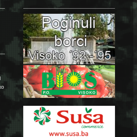
H
ko
e