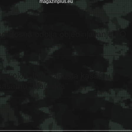
magazinplus.eu
eg Bosna odbija objedinjavanje TO
 jedinica JNA napušta kasarnu
 kasarnu “Majevica”