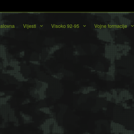
slovna
Vijesti
Visoko 92-95
Vojne formacije