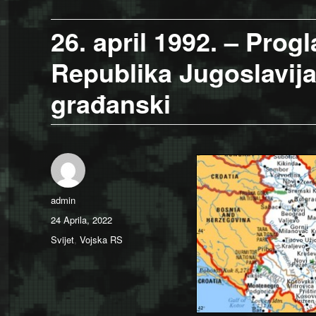
26. april 1992. – Prog
Republika Jugoslavija,
građanski
Author
admin
Posted
24 Aprila, 2022
on
Categories
Svijet
,
Vojska RS