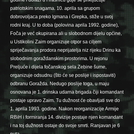
patriotskim snagama. 10. aprila sa grupom
dobrovoljaca preko Igmana i Grepka, stiže u svoj
rodni kraj. U to doba (polovina aprila 1992. godine),
Foča je već okupirana ali u slobodnom dijelu općine,
u Ustikolini Zaim organizuje otpor sa ciljem
spriječavanja prodora neprijatelja niz rijeku Drinu ka
slobodnim goraždanskim prostorima. U rejonu
Preljuće i dijela fočanskog sela Zebine šume,
organizuje odsudnu (što će se poslije i ispostaviti)
odbranu Goražda. Nedugo poslije toga, u maju
osnovana je 1. drinska udarna brigada čiji komandant
postaje upravo Zaim. Tu dužnost će obavljati sve do
1. aprila 1993. godine. Nakon reorganizacije Armije
RBiH i formiranja 14. divizije postaje njen komandant
i na toj dužnosti ostaje do svoje smrti. Ranjavan je 6
puta.