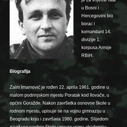
u Bosni i
Hercegovini bio
borac i
komandant 14.
divizije 1.
korpusa Armije
RBiH.
Biografija
Zaim Imamović je rođen 22. aprila 1961. godine u
malom podrinjskom mjestu Poratak kod Ilovače, u
općini Goražde. Nakon završetka osnovne škole u
rodnom mjestu, upisuje se na vojnu gimnaziju u
Beogradu koju i završava 1980. godine. Slijedom
završene srednje škole upisuje vojnu akademiju