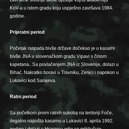
KoV-a u istom gradu koju uspješno završava 1984.
godine.
Prijeratni period
Početak raspada bivše države dočekao je u kasarni
bivše JNA u slovenačkom gradu Vipavi s činom
kapetana.. Sa povlačenjem JNA iz Slovenije, dolazi u
Bihać. Nakratko boravi u Travniku, Zenici i napokon u
Lukavici kod Sarajeva.
Ratni period
Sa početkom prvim ratnih sukoba na teritoriji Foče,
ilegalno napušta kasarnu u Lukavici 8. aprila 1992.
godine i dolazi u Hrasnicu gdje se priključuje