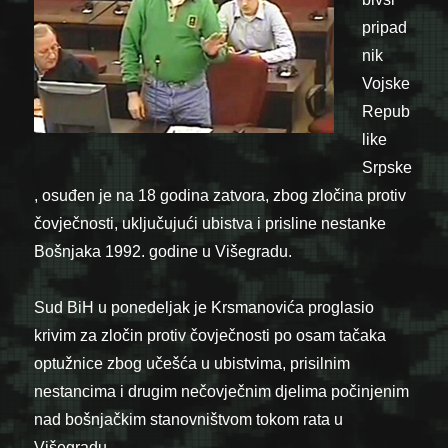
pripad
nik
Vojske
Repub
like
Srpske
, osuđen je na 18 godina zatvora, zbog zločina protiv
čovječnosti, uključujući ubistva i prisline nestanke
Bošnjaka 1992. godine u Višegradu.
Sud BiH u ponedeljak je Krsmanovića proglasio
krivim za zločin protiv čovječnosti po osam tačaka
optužnice zbog učešća u ubistvima, prisilnim
nestancima i drugim nečovječnim djelima počinjenim
nad bošnjačkim stanovništvom tokom rata u
Višegradu.