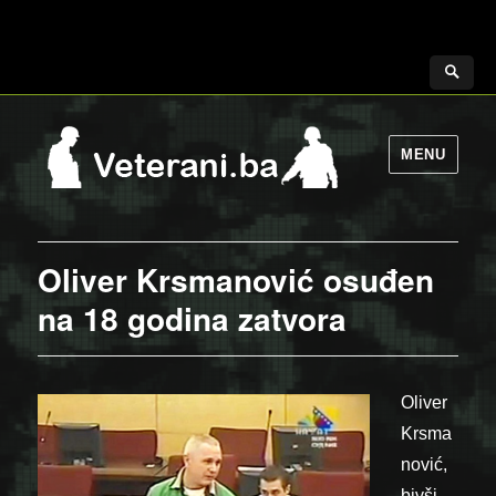
MENU
Oliver Krsmanović osuđen
na 18 godina zatvora
Oliver
Krsma
nović,
bivši