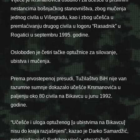
nestancima bošnjačkog stanovništva, zbog mučenja
jednog civila u Višegradu, kao i zbog učešća u
premlaćivanju drugog civila u logoru “Rasadnik” u
Rogatici u septembru 1995. godine.
Oslobođen je četiri tačke optužnice za silovanje,
ubistva i mučenja.
Prema prvostepenoj presudi, Tužilaštvo BiH nije van
razumne sumnje dokazalo učešće Krsmanovića u
paljenju oko 80 civila na Bikavcu u junu 1992.
godine.
“Učešće i uloga optuženog [u ubistvima na Bikavcu]
nisu do kraja razjašnjeni”, kazao je Darko Samardžić,
predsjedavajući Sudskog vijeća, obrazlažući