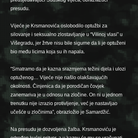
presudu.
Vijeće je Krsmanovića oslobodilo optužbi za
silovanje i seksualno zlostavljanje u “Vilinoj vlasi” u
Višegradu, jer žrtve nisu bile sigurne da li je optuženi
bio među licima koja su ih napala.
“Smatramo da je kazna srazmjerna težini djela i ulozi
optuženog… Vijeće nije našlo olakšavajućih
okolnosti. Činjenica da je porodičan čovjek
zanemariva je u odnosu na zločine. On ni u jednom
trenutku nije izrazio protivljenje, već je nastavljao
učešće u zločinima”, obrazložio je Samardžić.
Na presudu je dozvoljena žalba. Krsmanoviću je
određen kućni pritvor, a u kaznu će mu se uračunati