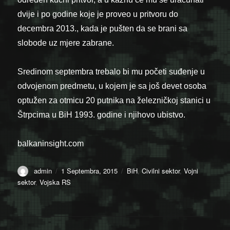
dvije i po godine koje je proveo u pritvoru do
decembra 2013., kada je pušten da se brani sa
slobode uz mjere zabrane.
Sredinom septembra trebalo bi mu početi suđenje u
odvojenom predmetu, u kojem je sa još devet osoba
optužen za otmicu 20 putnika na železničkoj stanici u
Štrpcima u BiH 1993. godine i njihovo ubistvo.
balkaninsight.com
Author
Posted
Categories
admin
1 Septembra, 2015
BiH
,
Civilni sektor
,
Vojni
on
sektor
,
Vojska RS
Navigacija