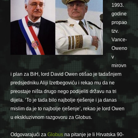
1993.
godine
propao
tzv.
Vance-
Oweno
v
mirovn
i plan za BiH, lord David Owen otišao je tadašnjem
predsjedniku Aliji Izetbegoviću i rekao mu da ne
preostaje ništa drugo nego podijeliti državu na tri
dijela. ‘To je tada bilo najbolje rješenje i ja danas
mislim da je to najbolje rješenje’, rekao je lord Owen
u ekskluzivnom razgovoru za Globus.
Odgovarajući za
Globus
na pitanje je li Hrvatska 90-