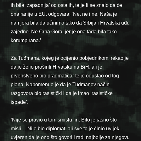
ih bila ‘zapadnija’ od ostalih, te je li se znalo da će
ona ranije u EU, odgovara: ‘Ne, ne i ne. Naša je
namjera bila da učinimo tako da Srbija i Hrvatska uđu
zajedno. Ne Crna Gora, jer je ona tada bila tako
korumpirana.’
Za Tuđmana, kojeg je ocijenio pobjednikom, rekao je
da je želio proširiti Hrvatsku na BiH, ali je
prvenstveno bio pragmatičar te je odustao od tog
plana. Napomenuo je da je Tuđmanov način
razgovora bio rasistički i da je imao ‘rasističke
ispade’.
‘Nije se pravio u tom smislu fin. Bilo je jasno što
misli… Nije bio diplomat, ali sve to je činio uvijek
uvjeren da je ono što govori i radi najbolje za njegovu