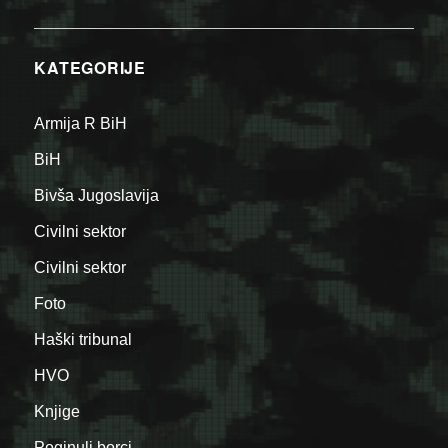
KATEGORIJE
Armija R BiH
BiH
Bivša Jugoslavija
Civilni sektor
Civilni sektor
Foto
Haški tribunal
HVO
Knjige
Poginuli borci