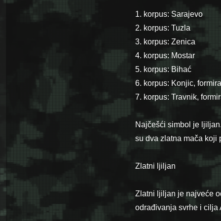
1. korpus: Sarajevo
2. korpus: Tuzla
3. korpus: Zenica
4. korpus: Mostar
5. korpus: Bihać
6. korpus: Konjic, formir
7. korpus: Travnik, formi
Najčešći simbol je ljilj
su dva zlatna mača koji p
Zlatni ljiljan
Zlatni ljiljan je najveć
odrađivanja svrhe i cilj