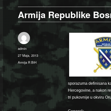
Armija Republike Bos
Author
admin
Posted
27 Maja, 2013
on
Categories
Armija R BiH
sporazuma definisana k
Hercegovine, a nakon re
tri pukovnije u okviru O