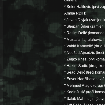
Generali:
* Sefer Halilović (prvi 
Armije RBiH)
* Jovan Divjak (zamjenik
* Stjepan Šiber (zamjeni
* Rasim Delić (komandan
* Mustafa Hajrulahović 
* Vahid Karavelić (drug
* Nedžad Ajnadžić (treć
* Željko Knez (prvi kom
* Hazim Šadić (drugi k
* Sead Delić (treći kom
* Enver Hadžihasanović 
* Mehmed Alagić (drugi
* Kadir Jusić (treći kom
* Sakib Mahmuljin (ćetv