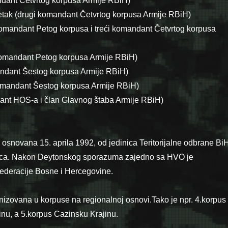
andant Četvrtog korpusa Armije RBiH)
tak (drugi komandant Četvrtog korpusa Armije RBiH)
komandant Petog korpusa i treći komandant Četvrtog korpusa
 komandant Petog korpusa Armije RBiH)
andant Šestog korpusa Armije RBiH)
komandant Šestog korpusa Armije RBiH)
dant HOS-a i član Glavnog štaba Armije RBiH)
osnovana 15. aprila 1992, od jedinica Teritorijalne odbrane BiH
jaca. Nakon Deytonskog sporazuma zajedno sa HVO je
Federacije Bosne i Hercegovine.
nizovana u korpuse na regionalnoj osnovi.Tako je npr. 4.korpus
u, a 5.korpus Cazinsku Krajinu.