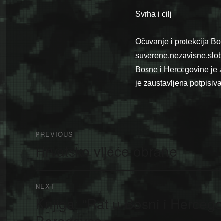
Svrha i cilj
Očuvanje i protekcija Bo
suverene,nezavisne,slob
Bosne i Hercegovine je 
je zaustavljena potpisi
Navigacija
PREVIOUS
članaka
Hrvatsko vijeće obrane
Previous
post:
NEXT
Knjiga: “Rat u Bosni i Herceg
Next
post:
Borogovca