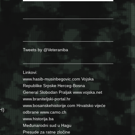
Tweets by @Veteraniba
Linkovi:
www.hasib-musinbegovic.com
Vojska
Republike Srpske
Herceg-Bosna
General Slobodan Praljak
www.vojska.net
www.braniteljski-portal.hr
www.bosanskehistorije.com
Hrvatsko vijeće
H)
odbrane
www.camo.ch
www.historija.ba
Međunarodni sud u Hagu
Presude za ratne zločine