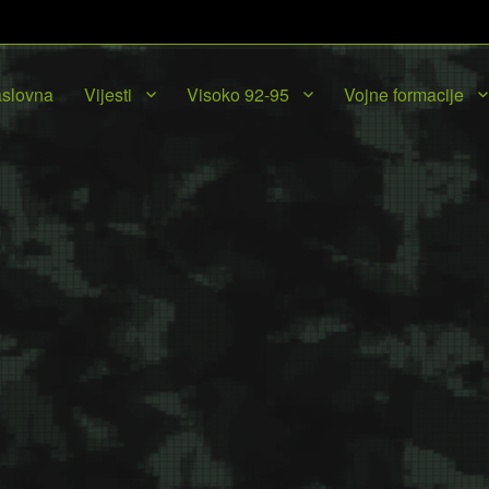
slovna
Vijesti
Visoko 92-95
Vojne formacije