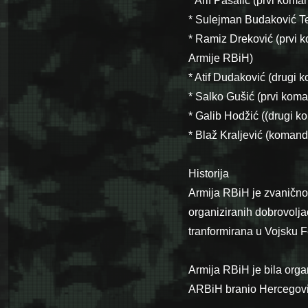
* Arif Pašalić (prvi kom
* Sulejman Budaković Te
* Ramiz Dreković (prvi 
Armije RBiH)
* Atif Dudaković (drugi
* Salko Gušić (prvi kom
* Galib Hodžić ((drugi 
* Blaž Kraljević (koman
Historija
Armija RBiH je zvanično 
organiziranih dobrovol
tranformirana u Vojsku 
Armija RBiH je bila orga
ARBiH branio Hercegovin