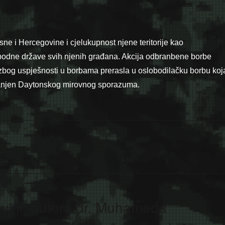
sne i Hercegovine i cjelukupnost njene teritorije kao
odne države svih njenih građana. Akcija odbranbene borbe
zbog uspješnosti u borbama prerasla u oslobodilačku borbu koj
vanjen Daytonskog mirovnog sporazuma.
ovini” autora dr. Muhameda