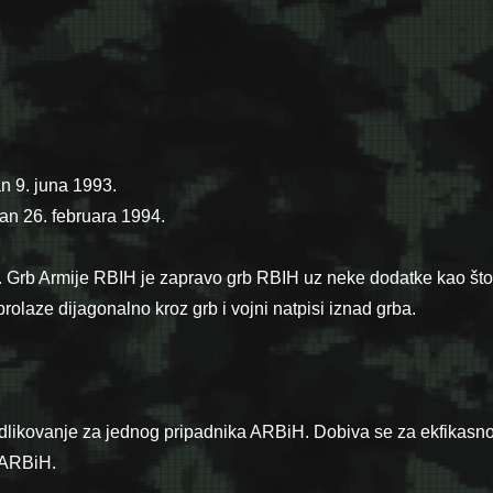
an 9. juna 1993.
ran 26. februara 1994.
an. Grb Armije RBIH je zapravo grb RBIH uz neke dodatke kao što
rolaze dijagonalno kroz grb i vojni natpisi iznad grba.
e odlikovanje za jednog pripadnika ARBiH. Dobiva se za ekfikasno
a ARBiH.