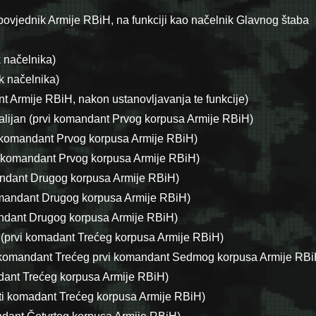
zapovjednik Armije RBiH, na funkciji kao načelnik Glavnog štaba
 načelnika)
k načelnika)
t Armije RBiH, nakon ustanovljavanja te funkcije)
Talijan (prvi komandant Prvog korpusa Armije RBiH)
i komandant Prvog korpusa Armije RBiH)
i komandant Prvog korpusa Armije RBiH)
andant Drugog korpusa Armije RBiH)
omandant Drugog korpusa Armije RBiH)
andant Drugog korpusa Armije RBiH)
(prvi komadant Trećeg korpusa Armije RBiH)
 komandant Trećeg prvi komandant Sedmog korpusa Armije RBi
adant Trećeg korpusa Armije RBiH)
rti komadant Trećeg korpusa Armije RBiH)