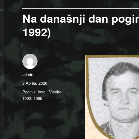
Na današnji dan pogi
1992)
Author
admin
Posted
3 Aprila, 2026
on
Categories
Poginuli borci
,
Visoko
1992.-1995.