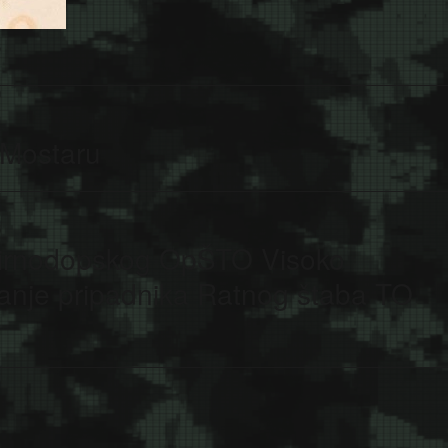
 Mostaru
mirnodopskog OpŠTO Visoko
vanje pripadnika Ratnog štaba TO