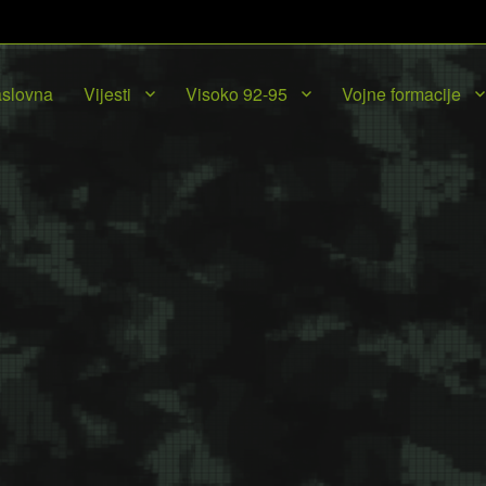
slovna
Vijesti
Visoko 92-95
Vojne formacije