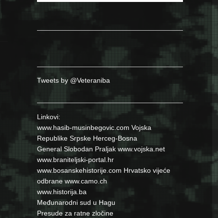
Tweets by @Veteraniba
Linkovi:
www.hasib-musinbegovic.com
Vojska
Republike Srpske
Herceg-Bosna
General Slobodan Praljak
www.vojska.net
www.braniteljski-portal.hr
www.bosanskehistorije.com
Hrvatsko vijeće
odbrane
www.camo.ch
www.historija.ba
Međunarodni sud u Hagu
Presude za ratne zločine