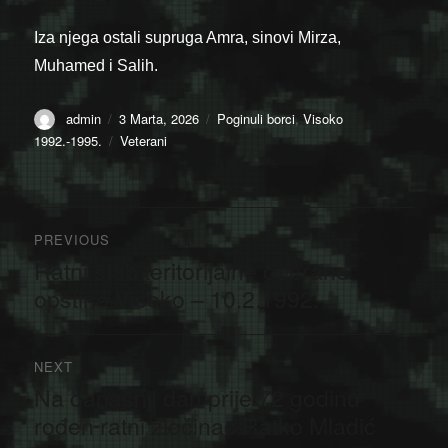
Iza njega ostali supruga Amra, sinovi Mirza,
Muhamed i Salih.
Author
Posted
Categories
admin
3 Marta, 2026
Poginuli borci
,
Visoko
on
Tags
1992.-1995.
Veterani
Navigacija
PREVIOUS
članaka
Ratni štab teritorijalne odbrane
Previous
post:
opštine Visoko – 10.2.1992.
NEXT
Na današnji dan prije 72 godinu
Next
post:
rođen ratni zločinac Ratko Mladić