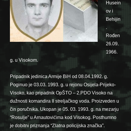
Husein
ov i
Behijin
.
Rođen
26.09.
1966.
g. u Visokom.
Pripadnik jedinica Armije BiH od 08.04.1992. g.
Poginuo je 03.03. 1993. g. u rejonu Osijela-Prijeko-
Visoko, kao pripadnik OpŠTO – 2.PDO Visoko na
dužnosti komandira II streljačkog voda. Proizveden u
čin poručnika. Ukopan je 05. 03. 1993. g. na mezarju
“Rosulje” u Arnautovićima kod Visokog. Posthumno
je dobitni priznanja “Zlatna policijska značka”.