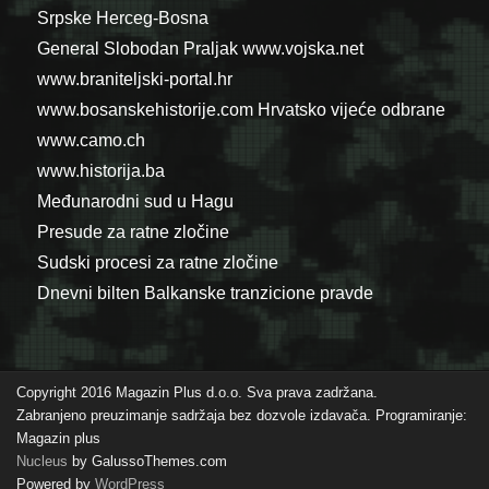
Srpske
Herceg-Bosna
General Slobodan Praljak
www.vojska.net
www.braniteljski-portal.hr
www.bosanskehistorije.com
Hrvatsko vijeće odbrane
www.camo.ch
www.historija.ba
Međunarodni sud u Hagu
Presude za ratne zločine
Sudski procesi za ratne zločine
Dnevni bilten Balkanske tranzicione pravde
Copyright 2016 Magazin Plus d.o.o. Sva prava zadržana.
Zabranjeno preuzimanje sadržaja bez dozvole izdavača. Programiranje:
Magazin plus
Nucleus
by GalussoThemes.com
Powered by
WordPress