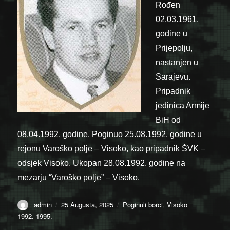
Rođen
02.03.1961.
godine u
Prijepolju,
nastanjen u
Sarajevu.
Pripadnik
jedinica Armije
BiH od
08.04.1992. godine. Poginuo 25.08.1992. godine u
rejonu Varoško polje – Visoko, kao pripadnik ŠVK –
odsjek Visoko. Ukopan 28.08.1992. godine na
mezarju “Varoško polje” – Visoko.
Author
Posted
Categories
admin
25 Augusta, 2025
Poginuli borci
,
Visoko
on
1992.-1995.