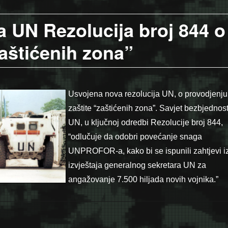
a UN Rezolucija broj 844 o
zaštićenih zona”
Usvojena nova rezolucija UN, o provodjenju
zaštite “zaštićenih zona”. Savjet bezbjednost
UN, u ključnoj odredbi Rezolucije broj 844,
“odlučuje da odobri povećanje snaga
UNPROFOR-a,
kako bi se ispunili zahtjevi i
izvještaja generalnog sekretara UN za
angažovanje 7.500 hiljada novih vojnika.”