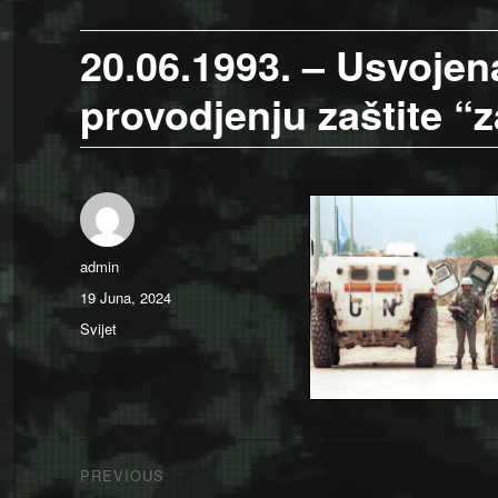
20.06.1993. – Usvojen
provodjenju zaštite “
Author
admin
Posted
19 Juna, 2024
on
Categories
Svijet
Navigacija
PREVIOUS