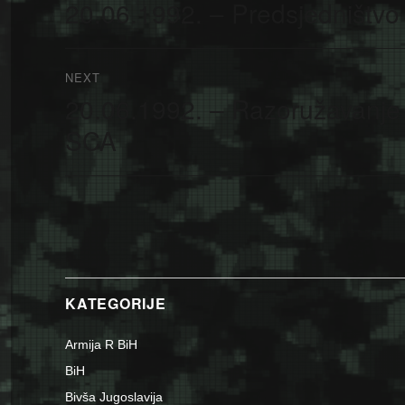
članaka
20.06.1992. – Predsjedništvo 
Previous
post:
NEXT
20.06.1992. – Razoružavanje “
Next
post:
SCA
KATEGORIJE
Armija R BiH
BiH
Bivša Jugoslavija