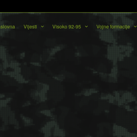
slovna
Vijesti
Visoko 92-95
Vojne formacije