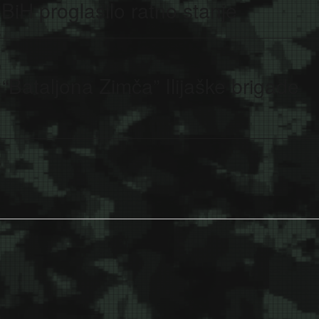
BiH proglasilo ratno stanje
Bataljona Zimča” Ilijaške brigade