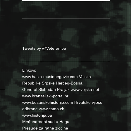
Tweets by @Veteraniba
Linkovi:
www.hasib-musinbegovic.com
Vojska
Republike Srpske
Herceg-Bosna
General Slobodan Praljak
www.vojska.net
www.braniteljski-portal.hr
www.bosanskehistorije.com
Hrvatsko vijeće
odbrane
www.camo.ch
www.historija.ba
Međunarodni sud u Hagu
Presude za ratne zločine