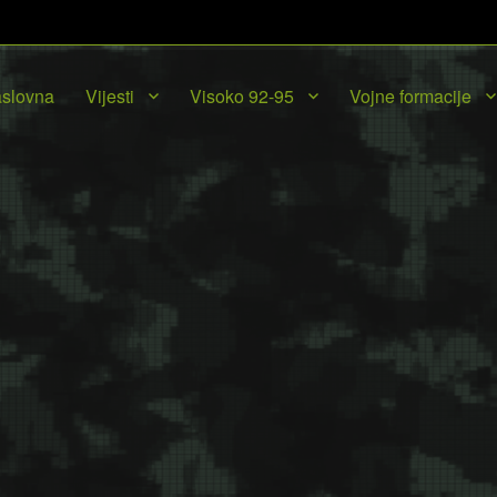
slovna
Vijesti
Visoko 92-95
Vojne formacije