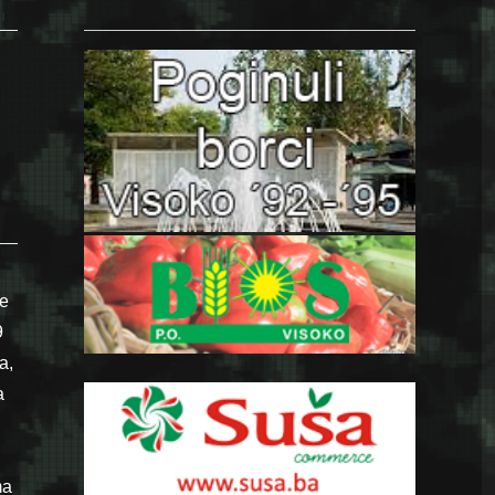
je
9
a,
a
ma