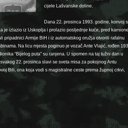
cijele Lašvanske doline.
Dana 22. prosinca 1993. godine, konvoj 
a je izlazio iz Uskoplja i prolazio posljednje kuće, pred kamion
ali pripadnici Armije BiH i iz automatskog oružja otvorili rafalnu
binama. Na licu mjesta poginuo je vozač Ante Vlajić, rođen 193
sudionika “Bijelog puta” su ranjena. U spomen na taj tužni dan u
i svakog 22. prosinca slavi se sveta misa za pokojnog Antu
voj Bili, ona koja vodi s magistralne ceste prema župnoj crkvi,
a se na referendumu izjasnila za