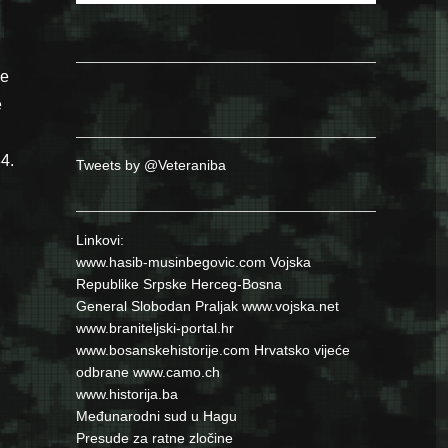
se
e
4.
Tweets by @Veteraniba
Linkovi:
www.hasib-musinbegovic.com
Vojska
Republike Srpske
Herceg-Bosna
General Slobodan Praljak
www.vojska.net
www.braniteljski-portal.hr
www.bosanskehistorije.com
Hrvatsko vijeće
odbrane
www.camo.ch
www.historija.ba
Međunarodni sud u Hagu
Presude za ratne zločine