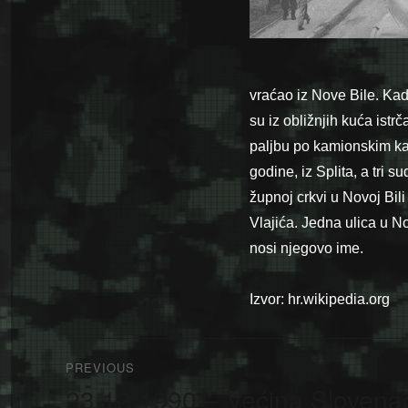
vraćao iz Nove Bile. Kad
su iz obližnjih kuća istrč
paljbu po kamionskim ka
godine, iz Splita, a tri 
župnoj crkvi u Novoj Bil
Vlajića. Jedna ulica u No
nosi njegovo ime.
Izvor: hr.wikipedia.org
Navigacija
PREVIOUS
članaka
23.12.1990 – Većina Slovenac
Previous