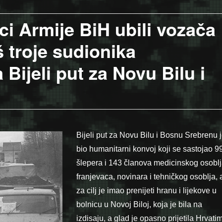
ci Armije BiH ubili vozača
oš troje sudionika
Bijeli put za Novu Bilu i
Bijeli put za Novu Bilu i Bosnu Srebrenu 
bio humanitarni konvoj koji se sastojao 9
šlepera i 143 članova medicinskog osoblj
franjevaca, novinara i tehničkog osoblja, 
za cilj je imao prenijeti hranu i lijekove u
bolnicu u Novoj Biloj, koja je bila na
izdisaju, a glad je opasno prijetila Hrvati