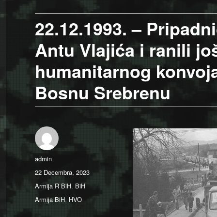
22.12.1993. – Pripadni
Antu Vlajića i ranili j
humanitarnog konvoja 
Bosnu Srebrenu
Author
admin
Posted
22 Decembra, 2023
on
Categories
Armija R BiH
,
BiH
Tags
Armija BiH
,
HVO