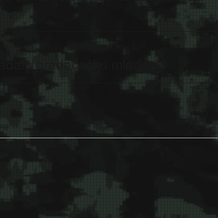
radalu gradačačku mladost