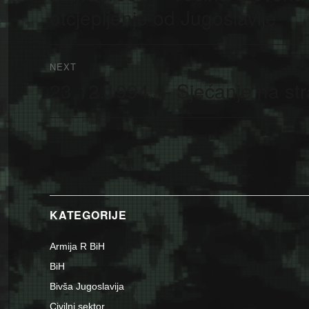
post:
otcjepljenje od Jugoslavije
NEXT
23.12.1994. – Sjećanje na st
Next
post:
KATEGORIJE
Armija R BiH
BiH
Bivša Jugoslavija
Civilni sektor