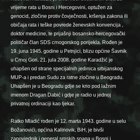
vrijeme rata u Bosni i Hercegovini, optužen za
genocid, zločine protiv čovječnosti, kršenja zakona ili
običaja rata i teške povrede ženevskih konvencija ,
doktor medicine, te prijašnji bosansko-hercegovački
političar član SDS crnogorskog porijekla. Rođen je
19. juna 1945. godine u Petnjici, blizu općine Šavnik
u Crnoj Gori. 21. jula 2008. godine Karadžić je
uhapšen od strane specijalnih jedinica srbijanskog
MUP-a i predan Sudu za ratne zločine u Beogradu.
Uhapšen je u Beogradu gdje se krio pod lažnim
imenom Dragan Dabić i gdje je radio u jednoj
privatnoj ordinaciji kao ljekar.
Ratko Mladić rođen je 12. marta 1943. godine u selu
Božanovići, općina Kalinovik, BiH, je bivši
zapovjednik i general srpskih snaga u Bosni i