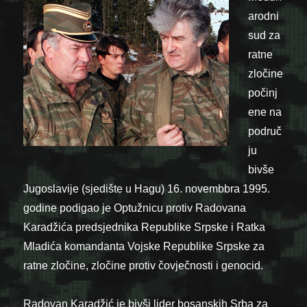
arodni
sud za
ratne
zločine
počinj
ene na
područ
ju
bivše
Jugoslavije (sjedište u Hagu) 16. novembbra 1995.
godine podigao je Optužnicu protiv Radovana
Karadžića predsjednika Republike Srpske i Ratka
Mladića komandanta Vojske Republike Srpske za
ratne zločine, zločine protiv čovječnosti i genocid.
Radovan Karadžić je bivši lider bosanskih Srba za