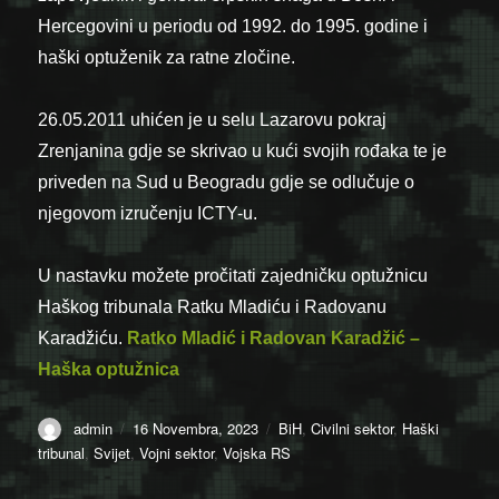
Hercegovini u periodu od 1992. do 1995. godine i
haški optuženik za ratne zločine.
26.05.2011 uhićen je u selu Lazarovu pokraj
Zrenjanina gdje se skrivao u kući svojih rođaka te je
priveden na Sud u Beogradu gdje se odlučuje o
njegovom izručenju ICTY-u.
U nastavku možete pročitati zajedničku optužnicu
Haškog tribunala Ratku Mladiću i Radovanu
Karadžiću.
Ratko Mladić i Radovan Karadžić –
Haška optužnica
Author
Posted
Categories
admin
16 Novembra, 2023
BiH
,
Civilni sektor
,
Haški
on
tribunal
,
Svijet
,
Vojni sektor
,
Vojska RS