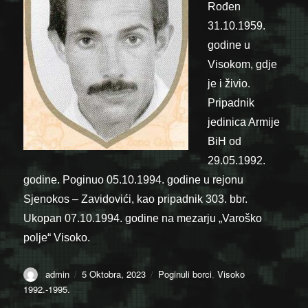
Rođen
31.10.1959.
godine u
Visokom, gdje
je i živio.
Pripadnik
jedinica Armije
BiH od
29.05.1992.
godine. Poginuo 05.10.1994. godine u rejonu
Sjenokos – Zavidovići, kao pripadnik 303. bbr.
Ukopan 07.10.1994. godine na mezarju „Varoško
polje“ Visoko.
Author
Posted
Categories
admin
5 Oktobra, 2023
Poginuli borci
,
Visoko
on
1992.-1995.