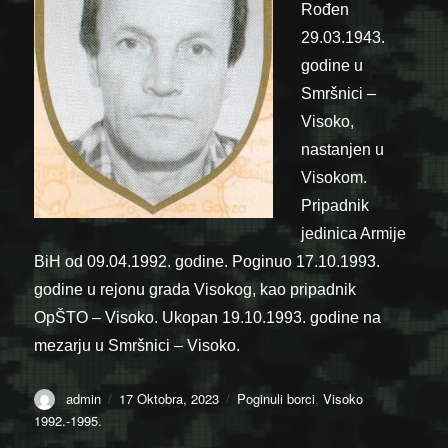
Rođen
29.03.1943.
godine u
Smršnici –
Visoko,
nastanjen u
Visokom.
Pripadnik
jedinica Armije
BiH od 09.04.1992. godine. Poginuo 17.10.1993.
godine u rejonu grada Visokog, kao pripadnik
OpŠTO – Visoko. Ukopan 19.10.1993. godine na
mezarju u Smršnici – Visoko.
Author
Posted
Categories
admin
17 Oktobra, 2023
Poginuli borci
,
Visoko
on
1992.-1995.