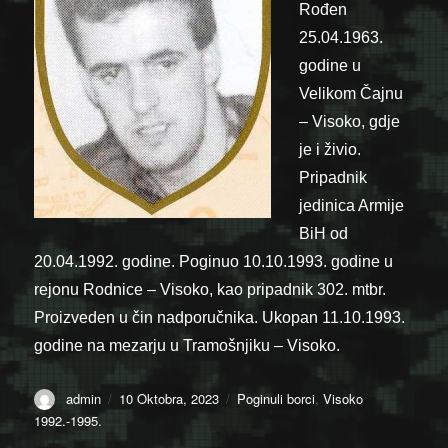
Rođen
25.04.1963.
godine u
Velikom Čajnu
– Visoko, gdje
je i živio.
Pripadnik
jedinica Armije
BiH od
20.04.1992. godine. Poginuo 10.10.1993. godine u
rejonu Rodnice – Visoko, kao pripadnik 302. mtbr.
Proizveden u čin nadporučnika. Ukopan 11.10.1993.
godine na mezarju u Tramošnjiku – Visoko.
Author
Posted
Categories
admin
10 Oktobra, 2023
Poginuli borci
,
Visoko
on
1992.-1995.