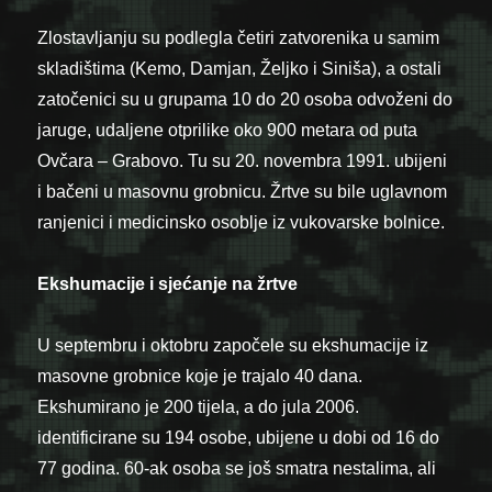
Zlostavljanju su podlegla četiri zatvorenika u samim
skladištima (Kemo, Damjan, Željko i Siniša), a ostali
zatočenici su u grupama 10 do 20 osoba odvoženi do
jaruge, udaljene otprilike oko 900 metara od puta
Ovčara – Grabovo. Tu su 20. novembra 1991. ubijeni
i bačeni u masovnu grobnicu. Žrtve su bile uglavnom
ranjenici i medicinsko osoblje iz vukovarske bolnice.
Ekshumacije i sjećanje na žrtve
U septembru i oktobru započele su ekshumacije iz
masovne grobnice koje je trajalo 40 dana.
Ekshumirano je 200 tijela, a do jula 2006.
identificirane su 194 osobe, ubijene u dobi od 16 do
77 godina. 60-ak osoba se još smatra nestalima, ali