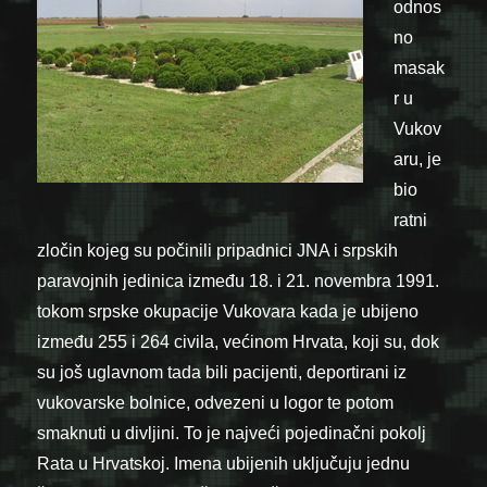
odnos
no
masak
r u
Vukov
aru, je
bio
ratni
zločin kojeg su počinili pripadnici JNA i srpskih
paravojnih jedinica između 18. i 21. novembra 1991.
tokom srpske okupacije Vukovara kada je ubijeno
između 255 i 264 civila, većinom Hrvata, koji su, dok
su još uglavnom tada bili pacijenti, deportirani iz
vukovarske bolnice, odvezeni u logor te potom
smaknuti u divljini. To je najveći pojedinačni pokolj
Rata u Hrvatskoj. Imena ubijenih uključuju jednu