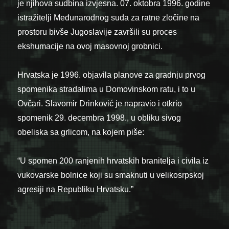
je njihova sudbina izvjesna. 07. oktobra 1996. godine
istražitelji Međunarodnog suda za ratne zločine na
prostoru bivše Jugoslavije završili su proces
ekshumacije na ovoj masovnoj grobnici.
Hrvatska je 1996. objavila planove za gradnju prvog
spomenika stradalima u Domovinskom ratu, i to u
Ovčari. Slavomir Drinković je napravio i otkrio
spomenik 29. decembra 1998., u obliku sivog
obeliska sa grlicom, na kojem piše:
“U spomen 200 ranjenih hrvatskih branitelja i civila iz
vukovarske bolnice koji su smaknuti u velikosrpskoj
agresiji na Republiku Hrvatsku.”