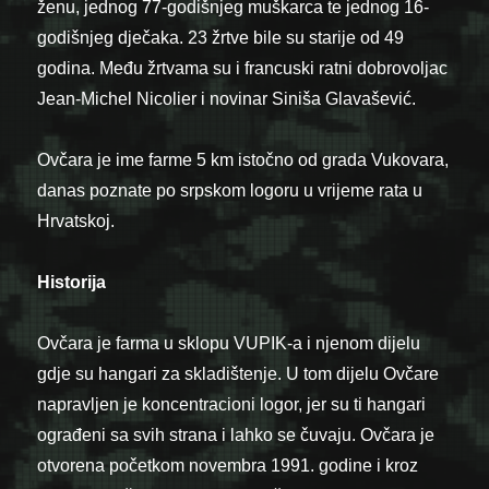
ženu, jednog 77-godišnjeg muškarca te jednog 16-
godišnjeg dječaka. 23 žrtve bile su starije od 49
godina. Među žrtvama su i francuski ratni dobrovoljac
Jean-Michel Nicolier i novinar Siniša Glavašević.
Ovčara je ime farme 5 km istočno od grada Vukovara,
danas poznate po srpskom logoru u vrijeme rata u
Hrvatskoj.
Historija
Ovčara je farma u sklopu VUPIK-a i njenom dijelu
gdje su hangari za skladištenje. U tom dijelu Ovčare
napravljen je koncentracioni logor, jer su ti hangari
ograđeni sa svih strana i lahko se čuvaju. Ovčara je
otvorena početkom novembra 1991. godine i kroz