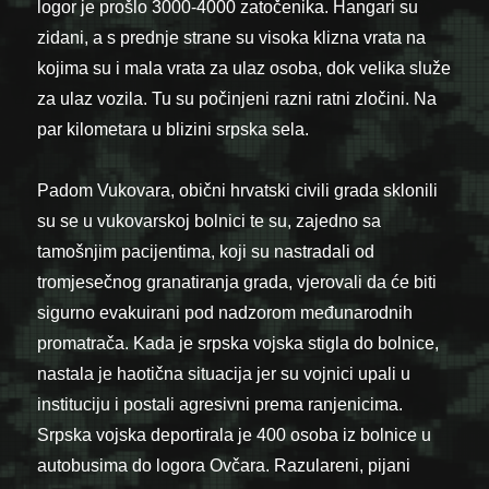
logor je prošlo 3000-4000 zatočenika. Hangari su
zidani, a s prednje strane su visoka klizna vrata na
kojima su i mala vrata za ulaz osoba, dok velika služe
za ulaz vozila. Tu su počinjeni razni ratni zločini. Na
par kilometara u blizini srpska sela.
Padom Vukovara, obični hrvatski civili grada sklonili
su se u vukovarskoj bolnici te su, zajedno sa
tamošnjim pacijentima, koji su nastradali od
tromjesečnog granatiranja grada, vjerovali da će biti
sigurno evakuirani pod nadzorom međunarodnih
promatrača. Kada je srpska vojska stigla do bolnice,
nastala je haotična situacija jer su vojnici upali u
instituciju i postali agresivni prema ranjenicima.
Srpska vojska deportirala je 400 osoba iz bolnice u
autobusima do logora Ovčara. Razulareni, pijani