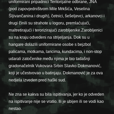
uniformirani pripadnici Teritorijalne odbrane, JNA
(pod zapovjedništvom Mile Mrkšića, Veselina
Šljivančanina i drugih), četnici, šešeljevci, arkanovci i
drugi činili su strahote u logoru, premlaćujući,
maltretirajući i terorizirajući zarobljenike.Zarobljenici
su na kraju odvedeni na strijeljanja. Dok su u
hangare dolazili uniformirane osobe s bejzbol
palicama, motkama, lancima, kundacima, i non-stop
udarali zatočenike među njima je bio tadašnji
gradonačelnik Vukovara Srbin Slavko Dokmanović,
koji je učestvovao u batinjaju. Dokmanović je za ova
nedjela izveden pred haški sud.
Ne zna se kakva su bila ispitivanja, jer ko je odveden
na ispitivanje nije se vratio. Ili je ubijen ili se vodi kao
nestao.