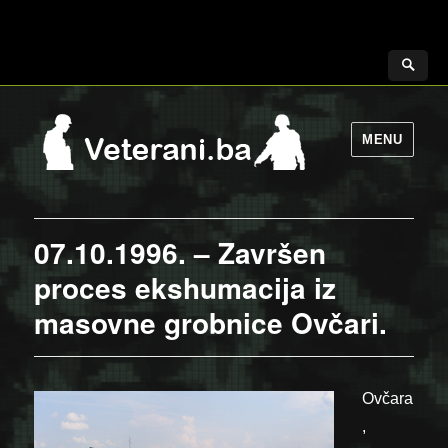
MENU
07.10.1996. – Završen
proces ekshumacija iz
masovne grobnice Ovčari.
Ovčara
,