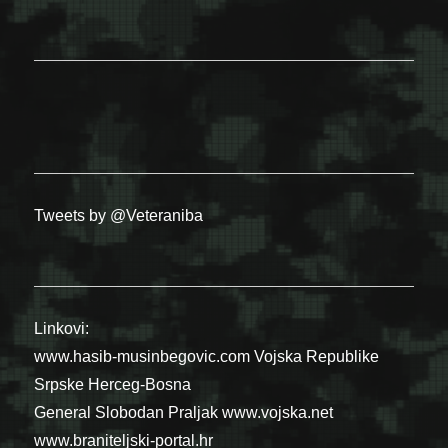
Tweets by @Veteraniba
Linkovi:
www.hasib-musinbegovic.com
Vojska Republike
Srpske
Herceg-Bosna
General Slobodan Praljak
www.vojska.net
www.braniteljski-portal.hr