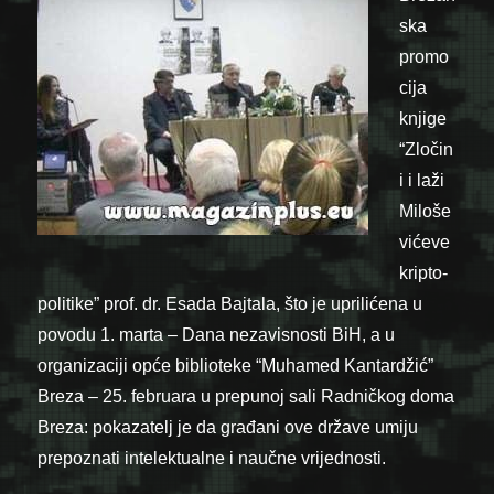
ska
promo
cija
knjige
“Zločin
i i laži
Miloše
vićeve
kripto-
politike” prof. dr. Esada Bajtala, što je uprilićena u
povodu 1. marta – Dana nezavisnosti BiH, a u
organizaciji opće biblioteke “Muhamed Kantardžić”
Breza – 25. februara u prepunoj sali Radničkog doma
Breza: pokazatelj je da građani ove države umiju
prepoznati intelektualne i naučne vrijednosti.