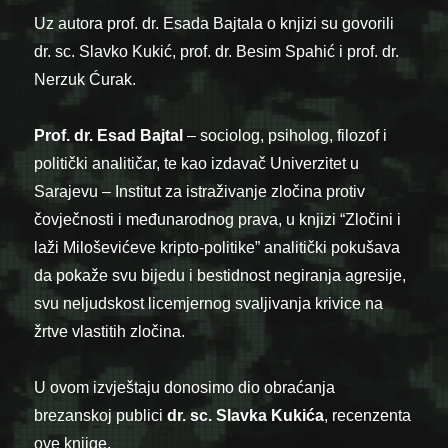
Uz autora prof. dr. Esada Bajtala o knjizi su govorili
dr. sc. Slavko Kukić, prof. dr. Besim Spahić i prof. dr.
Nerzuk Ćurak.
Prof. dr. Esad Bajtal
– sociolog, psiholog, filozof i
politički analitičar, te kao izdavač Univerzitet u
Sarajevu – Institut za istraživanje zločina protiv
čovječnosti i međunarodnog prava, u knjizi “Zločini i
laži Miloševićeve kripto-politike” analitički pokušava
da pokaže svu bijedu i bestidnost negiranja agresije,
svu neljudskost licemjernog svaljivanja krivice na
žrtve vlastitih zločina.
U ovom izvještaju donosimo dio obraćanja
brezanskoj publici
dr. sc. Slavka Kukića
, recenzenta
ove knjige.