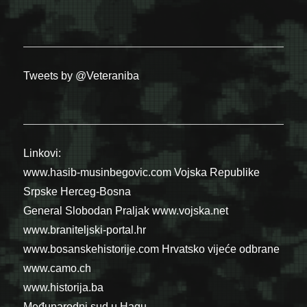
Tweets by @Veteraniba
Linkovi:
www.hasib-musinbegovic.com
Vojska Republike
Srpske
Herceg-Bosna
General Slobodan Praljak
www.vojska.net
www.braniteljski-portal.hr
www.bosanskehistorije.com
Hrvatsko vijeće odbrane
www.camo.ch
www.historija.ba
Međunarodni sud u Hagu