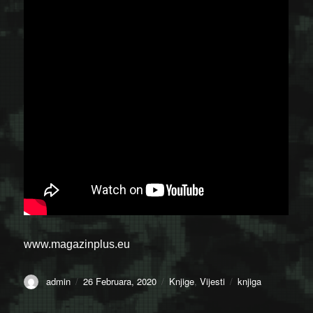
www.magazinplus.eu
Author
Posted
Categories
Tags
admin
26 Februara, 2020
Knjige
,
Vijesti
knjiga
on