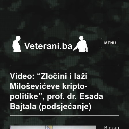
MENU
Video: “Zločini i laži
Miloševićeve kripto-
politike”, prof. dr. Esada
Bajtala (podsjećanje)
Brezan