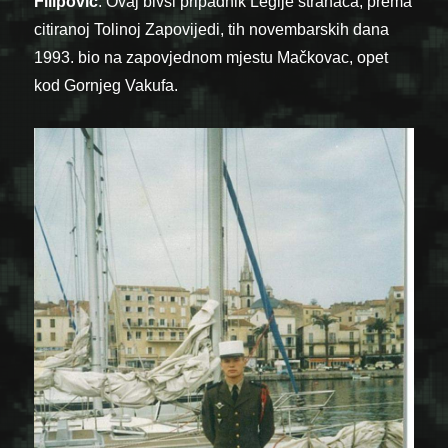
Filipović
. Ovaj bivši pripadnik Legije stranaca, prema
citiranoj Tolinoj Zapovijedi, tih novembarskih dana
1993. bio na zapovjednom mjestu Mačkovac, opet
kod Gornjeg Vakufa.