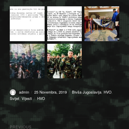
Author
Posted
Categories
admin
25 Novembra, 2019
Bivša Jugoslavija
,
HVO
,
on
Tags
Svijet
,
Vijesti
HVO
Navigacija
PREVIOUS