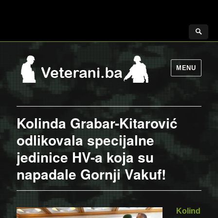
MENU
Kolinda Grabar-Kitarović
odlikovala specijalne
jedinice HV-a koja su
napadale Gornji Vakuf!
Kolind