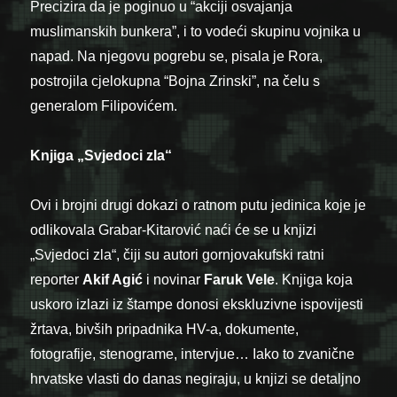
Precizira da je poginuo u “akciji osvajanja
muslimanskih bunkera”, i to vodeći skupinu vojnika u
napad. Na njegovu pogrebu se, pisala je Rora,
postrojila cjelokupna “Bojna Zrinski”, na čelu s
generalom Filipovićem.
Knjiga
„Svjedoci zla“
Ovi i brojni drugi dokazi o ratnom putu jedinica koje je
odlikovala Grabar-Kitarović naći će se u knjizi
„Svjedoci zla“, čiji su autori gornjovakufski ratni
reporter
Akif Agić
i novinar
Faruk Vele
. Knjiga koja
uskoro izlazi iz štampe donosi ekskluzivne ispovijesti
žrtava, bivših pripadnika HV-a, dokumente,
fotografije, stenograme, intervjue… Iako to zvanične
hrvatske vlasti do danas negiraju, u knjizi se detaljno