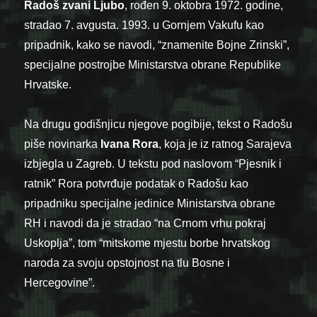
Radoš
zvani
Ljubo
, rođen 9. oktobra 1972. godine,
stradao 7. avgusta. 1993. u Gornjem Vakufu kao
pripadnik, kako se navodi, “znamenite Bojne Zrinski”,
specijalne postrojbe Ministarstva obrane Republike
Hrvatske.
Na drugu godišnjicu njegove pogibije, tekst o Radošu
piše novinarka
Ivana Rora
, koja je iz ratnog Sarajeva
izbjegla u Zagreb. U tekstu pod naslovom “Pjesnik i
ratnik” Rora potvrđuje podatak o Radošu kao
pripadniku specijalne jedinice Ministarstva obrane
RH i navodi da je stradao “na Crnom vrhu pokraj
Uskoplja”, tom “mitskome mjestu borbe hrvatskog
naroda za svoju opstojnost na tlu Bosne i
Hercegovine”.