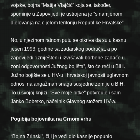
vojske, bojna “Matija Vlajčić” koja se, također,
spominje u Zapovijedi je ustrojena je “s namjenom
djelovanja na cijelom teritoriju Republike Hrvatske”.
No, u njezinom ratnom putu se otkriva da su u kasnu
jesen 1993. godine sa zadarskog područja, a po
zapovijedi “izmješteni i izvršavali borbene zadaće u
zoni odgovornosti Južnog bojišta”, što će reći u BiH.
Južno bojište se u HV-u i hrvatskoj javnosti uglavnom
odnosi na angažman snaga susjedne zemlje u BiH.
To u svojoj knjizi “Sve moje bitke” potvrđuje i sam
Janko Bobetko, načelnik Glavnog stožera HV-a.
Pogibija bojovnika na Crnom vrhu
“Bojna Zrinski”, čiji je veći dio kasnije popunio