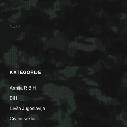
članaka
24. novembar 1992
Previous
post:
NEXT
25. novembar 1994
Next
post:
KATEGORIJE
Armija R BiH
BiH
Bivša Jugoslavija
Civilni sektor