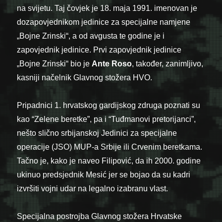
na svijetu. Taj čovjek je 18. maja 1991. imenovan je
dozapovjednikom jedinice za specijalne namjene
„Bojne Zrinski“, a od avgusta te godine je i
zapovjednik jedinice. Prvi zapovjednik jedinice
„Bojne Zrinski“ bio je
Ante Roso
, također, zanimljivo,
kasniji načelnik Glavnog stožera HVO.
Pripadnici 1. hrvatskog gardijskog zdruga poznati su
kao “Zelene beretke”, pa i “Tuđmanovi pretorijanci”,
nešto slično srbijanskoj Jedinici za specijalne
operacije (JSO) MUP-a Srbije ili Crvenim beretkama.
Tačno je, kako je naveo Filipović, da ih 2000. godine
ukinuo predsjednik Mesić jer se bojao da su kadri
izvršiti vojni udar na legalno izabranu vlast.
Specijalna postrojba Glavnog stožera Hrvatske