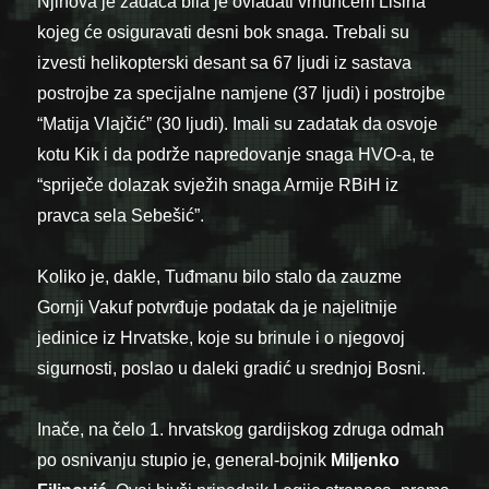
Njihova je zadaća bila je ovladati vrhuncem Lisina
kojeg će osiguravati desni bok snaga. Trebali su
izvesti helikopterski desant sa 67 ljudi iz sastava
postrojbe za specijalne namjene (37 ljudi) i postrojbe
“Matija Vlajčić” (30 ljudi). Imali su zadatak da osvoje
kotu Kik i da podrže napredovanje snaga HVO-a, te
“spriječe dolazak svježih snaga Armije RBiH iz
pravca sela Sebešić”.
Koliko je, dakle, Tuđmanu bilo stalo da zauzme
Gornji Vakuf potvrđuje podatak da je najelitnije
jedinice iz Hrvatske, koje su brinule i o njegovoj
sigurnosti, poslao u daleki gradić u srednjoj Bosni.
Inače, na čelo 1. hrvatskog gardijskog zdruga odmah
po osnivanju stupio je, general-bojnik
Miljenko