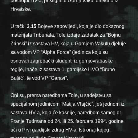
postrojbi HV-a, pristiglih u Gornji Vakuf direktno iz
Hrvatske.
U tački
3.15
Bojeve zapovijedi, koja je dio dokaznog
materijala Tribunala, Tole izdaje zadatak za “Bojnu
Zrinski” iz sastava HV, koja u Gornjem Vakufu djeluje
sa vodom VP “Alpha Force” (jedinica koju su
osnovali zagrebački studenti iz gornjovrabaske
regije, inače iz sastava 1. gardijske HVO “Bruno
Bušić”, te vod VP “Garavi”.
Oni su, prema naredbama Tole, u sadejstvu sa
specijalnom jedinicom “Matija Vlajčić”, još jednom iz
sastava HV-a, koja će kasnije, naredbom samog dr.
Franje Tuđmana od 24. ili 25. februara 1994. godine
uči u Prvi gardijski zdrug HV-a. Isti onaj kojeg ,