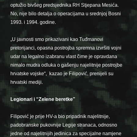
optužio bivšeg predsjednika RH Stjepana Mesića.
No, nije bilo detalja o operacijama u srednjoj Bosni
1993. i 1994. godine.
„U javnosti smo prikazivani kao Tuđmanovi
pretorijanci, opasna postrojba spremna izvršiti vojni
udar na legalno izabranu vlast čime je opravdana
nimalo mudra odluka o gašenju najelitnije postrojbe
hrvatske vojske“, kazao je Filipović, prenijeli su
hrvatski mediji.
Legionari i
“Zelene beretke”
Filipović je prije HV-a bio pripadnik najelitnije,
padobranske pukovnije Legije stranaca, odnosno
jedne od najelitnijih jedinica za specijalne namjene