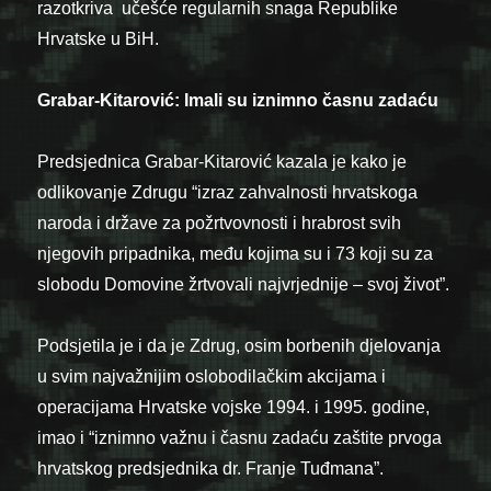
razotkriva učešće regularnih snaga Republike
Hrvatske u BiH.
Grabar-Kitarović
: Imali su iznimno časnu zadaću
Predsjednica Grabar-Kitarović kazala je kako je
odlikovanje Zdrugu “izraz zahvalnosti hrvatskoga
naroda i države za požrtvovnosti i hrabrost svih
njegovih pripadnika, među kojima su i 73 koji su za
slobodu Domovine žrtvovali najvrjednije – svoj život”.
Podsjetila je i da je Zdrug, osim borbenih djelovanja
u svim najvažnijim oslobodilačkim akcijama i
operacijama Hrvatske vojske 1994. i 1995. godine,
imao i “iznimno važnu i časnu zadaću zaštite prvoga
hrvatskog predsjednika dr. Franje Tuđmana”.