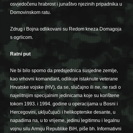
osvjedočenu hrabrost i junaštvo njezinih pripadnika u
Domovinskom ratu.
Zdrug i Bojna odlikovani su Redom kneza Domagoja
s ogrlicom.
Ratni put
Ne bi bilo sporno da predsjednica susjedne zemlje,
kao vrhovni komandant, odlikuje istaknute veterane
Hrvatske vojske (HV), da se, slučajno ili ne, ne radi o
najelitnijim specijalnim jedinicama koje su korištene
tokom 1993. i 1994. godine u operacijama u Bosni i
Hercegovini, uključujući i helikopterske desante, u
napadima na, u to vrijeme, jedinu legitimnu i legalnu
vojnu silu Armiju Republike BiH, piše bh. Informativni