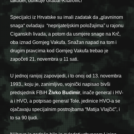
također, odlikuje Grabar-Kitarović!
Specijalci iz Hrvatske su imali zadatak da „glavninom
snaga“ ovladaju “neprijateljskim položajima” u rajonu
Ciganskih livada, a potom da usmjere snage na Krč,
oba iznad Gornjeg Vakufa. Snažan napad na tom i
drugim pravcima kod Gornjeg Vakufa trebao je
započeti 21. novembra u 11 sati.
U jednoj ranijoj zapovijedi, i to onoj od 13. novembra
1993., koju je, zanimljivo, vojnički napisao bivši
predsjednik FBiH
Živko Budimir
, inače general i HV-
a i HVO, a potpisao general Tole, jedinice HVO-a se
ojačavaju specijalnim postrojbama “Matija Vlajčić”, i
to sa 90 ljudi.