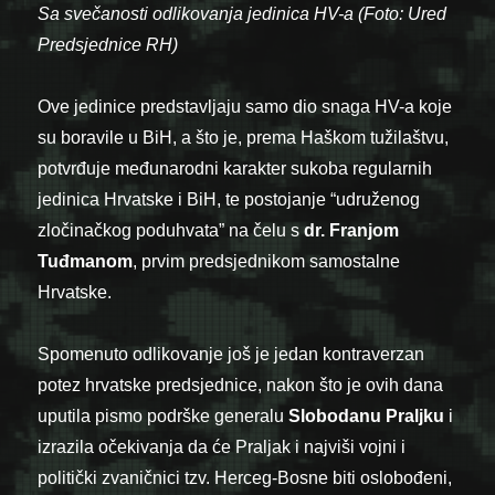
Sa svečanosti odlikovanja jedinica HV-a (Foto: Ured
Predsjednice RH)
Ove jedinice predstavljaju samo dio snaga HV-a koje
su boravile u BiH, a što je, prema Haškom tužilaštvu,
potvrđuje međunarodni karakter sukoba regularnih
jedinica Hrvatske i BiH, te postojanje “udruženog
zločinačkog poduhvata” na čelu s
dr. Franjom
Tuđmanom
, prvim predsjednikom samostalne
Hrvatske.
Spomenuto odlikovanje još je jedan kontraverzan
potez hrvatske predsjednice, nakon što je ovih dana
uputila pismo podrške generalu
Slobodanu Praljku
i
izrazila očekivanja da će Praljak i najviši vojni i
politički zvaničnici tzv. Herceg-Bosne biti oslobođeni,