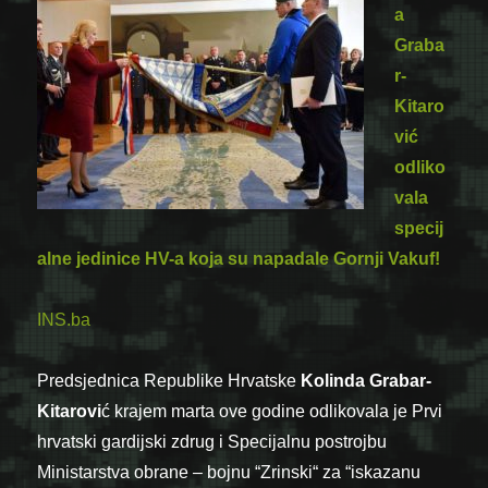
a
Graba
r-
Kitaro
vić
odliko
vala
specij
alne jedinice HV-a koja su napadale Gornji Vakuf!
INS.ba
Predsjednica Republike Hrvatske
Kolinda Grabar-
Kitarovi
ć krajem marta ove godine odlikovala je Prvi
hrvatski gardijski zdrug i Specijalnu postrojbu
Ministarstva obrane – bojnu “Zrinski“ za “iskazanu