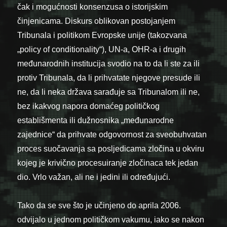
čak i mogućnosti konsenzusa o istorijskim
činjenicama. Diskurs oblikovan postojanjem
Tribunala i politikom Evropske unije (takozvana
„policy of conditionality“), UN-a, OHR-a i drugih
međunarodnih institucija svodio na to da li ste za ili
protiv Tribunala, da li prihvatate njegove presude ili
ne, da li neka država sarađuje sa Tribunalom ili ne,
bez ikakvog napora domaćeg političkog
establišmenta ili dužnosnika „međunarodne
zajednice“ da prihvate odgovornost za sveobuhvatan
proces suočavanja sa posljedicama zločina u okviru
kojeg je krivično procesuiranje zločinaca tek jedan
dio. Vrlo važan, ali ne i jedini ili određujući.
Tako da se sve što je učinjeno do aprila 2006.
odvijalo u jednom političkom vakumu, iako se nakon