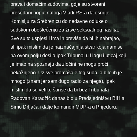
prava i domaćim sudovima, gdje su stvoreni
presedani poput naloga Vladi RS-a da osnuje
Komisiju za Srebrenicu do nedavne odluke o
sudskom obeštećenju za žrtve seksualnog nasilja.
Sve su to uspjesi i ima ih previše da bi ih nabrajao,
ali ipak mislim da je najznačajnija stvar koja nam se
na ovom polju desila ipak Tribunal u Hagu i uticaj koji
je imao na spoznaju da zločini ne mogu proći
nekažnjeno. Uz sve promašaje tog suda, a bilo ih je
mnogo (znam jer sam dugo radio za njega), ipak
mislim da su velike šanse da bi bez Tribunala
Radovan Karadžić danas bio u Predsjedništvu BiH a
Simo Drljača i dalje komandir MUP-a u Prijedoru.