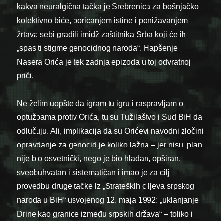
kakva neuralgična tačka je Srebrenica za bošnjačko
kolektivno biće, poricanjem istine i ponižavanjem
žrtava sebi gradili imidž zaštitnika Srba koji će ih
„spasiti stigme genocidnog naroda“. Hapšenje
Nasera Orića je tek zadnja epizoda u toj odvratnoj
priči.
Ne želim uopšte da igram tu igru i raspravljam o
optužbama protiv Orića, tu su Tužilaštvo i Sud BiH da
odlučuju. Ali, implikacija da su Orićevi navodni zločini
opravdanje za genocid je koliko lažna – jer nisu, plan
nije bio osvetnički, nego je bio hladan, opširan,
sveobuhvatan i sistematičan i imao je za cilj
provedbu druge tačke iz „Strateških ciljeva srpskog
naroda u BiH“ usvojenog 12. maja 1992: „uklanjanje
Drine kao granice između srpskih država“ – toliko i