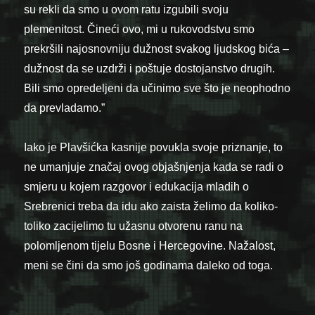
su rekli da smo u ovom ratu izgubili svoju
plemenitost. Čineći ovo, mi u rukovodstvu smo
prekršili najosnovniju dužnost svakog ljudskog bića –
dužnost da se uzdrži i poštuje dostojanstvo drugih.
Bili smo opredeljeni da učinimo sve što je neophodno
da prevladamo.”
Iako je Plavšićka kasnije povukla svoje priznanje, to
ne umanjuje značaj ovog objašnjenja kada se radi o
smjeru u kojem razgovor i edukacija mladih o
Srebrenici treba da idu ako zaista želimo da koliko-
toliko zacijelimo tu užasnu otvorenu ranu na
polomljenom tijelu Bosne i Hercegovine. Nažalost,
meni se čini da smo još godinama daleko od toga.