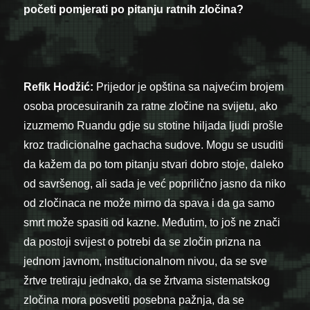
početi pomjerati po pitanju ratnih zločina?
Refik Hodžić:
Prijedor je opština sa najvećim brojem
osoba procesuiranih za ratne zločine na svijetu, ako
izuzmemo Ruandu gdje su stotine hiljada ljudi prošle
kroz tradicionalne gachacha sudove. Mogu se usuditi
da kažem da po tom pitanju stvari dobro stoje, daleko
od savršenog, ali sada je već poprilično jasno da niko
od zločinaca ne može mirno da spava i da ga samo
smrt može spasiti od kazne. Međutim, to još ne znači
da postoji svijest o potrebi da se zločin prizna na
jednom javnom, institucionalnom nivou, da se sve
žrtve tretiraju jednako, da se žrtvama sistematskog
zločina mora posvetiti posebna pažnja, da se