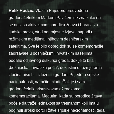
Refik Hodžić:
Vlast u Prijedoru predvođena
gradonačelnikom Markom Pavićem ne zna kako da
se nosi sa aktivizmom porodica žrtava i boraca za
ljudska prava, otud neumjesne izjave, napadi u
režimskim medijima i njihovim desničarskim
satelitima. Sve je bilo dobro dok su se komemoracije
zadržavale u bošnjačkim i hrvatskim naseljima i
podalje od javnog diskursa grada, dok je to bila
„bošnjačka i hrvatska priča“, dok istini o razmjerama
zločina nisu bili izloženi i građani Prijedora srpske
nacionalnosti, naročito mladi. Čak je i sam
gradonačelnik prisustvovao dženazama i
komemoracijama. Međutim, kada su porodice žrtava
počele da traže jednakost sa tretmanom koji imaju
poginuli srpski borci i žrtve srpske nacionalnosti, tada