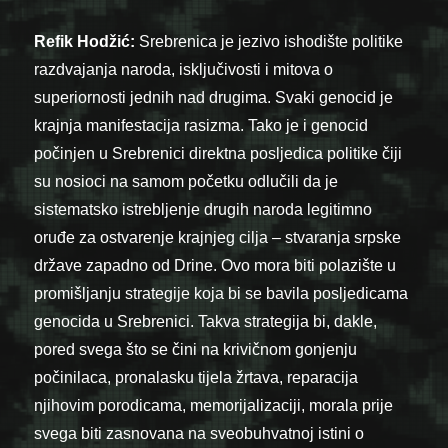
Refik Hodžić:
Srebrenica je jezivo ishodište politike
razdvajanja naroda, isključivosti i mitova o
superiornosti jednih nad drugima. Svaki genocid je
krajnja manifestacija rasizma. Tako je i genocid
počinjen u Srebrenici direktna posljedica politike čiji
su nosioci na samom početku odlučili da je
sistematsko istrebljenje drugih naroda legitimno
oruđe za ostvarenje krajnjeg cilja – stvaranja srpske
države zapadno od Drine. Ovo mora biti polazište u
promišljanju strategije koja bi se bavila posljedicama
genocida u Srebrenici. Takva strategija bi, dakle,
pored svega što se čini na krivičnom gonjenju
počinilaca, pronalasku tijela žrtava, reparacija
njihovim porodicama, memorijalizaciji, morala prije
svega biti zasnovana na sveobuhvatnoj istini o