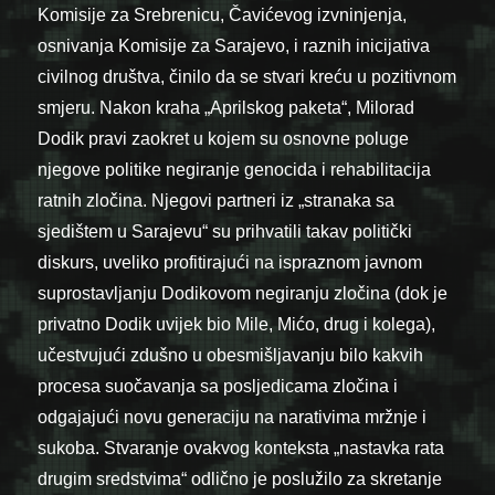
Komisije za Srebrenicu, Čavićevog izvninjenja,
osnivanja Komisije za Sarajevo, i raznih inicijativa
civilnog društva, činilo da se stvari kreću u pozitivnom
smjeru. Nakon kraha „Aprilskog paketa“, Milorad
Dodik pravi zaokret u kojem su osnovne poluge
njegove politike negiranje genocida i rehabilitacija
ratnih zločina. Njegovi partneri iz „stranaka sa
sjedištem u Sarajevu“ su prihvatili takav politički
diskurs, uveliko profitirajući na ispraznom javnom
suprostavljanju Dodikovom negiranju zločina (dok je
privatno Dodik uvijek bio Mile, Mićo, drug i kolega),
učestvujući zdušno u obesmišljavanju bilo kakvih
procesa suočavanja sa posljedicama zločina i
odgajajući novu generaciju na narativima mržnje i
sukoba. Stvaranje ovakvog konteksta „nastavka rata
drugim sredstvima“ odlično je poslužilo za skretanje