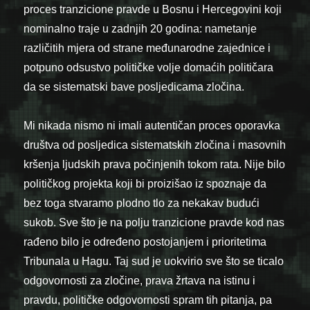
proces tranzicione pravde u Bosnu i Hercegovini koji
nominalno traje u zadnjih 20 godina: nametanje
različitih mjera od strane međunarodne zajednice i
potpuno odsustvo političke volje domaćih političara
da se sistematski bave posljedicama zločina.
Mi nikada nismo ni imali autentičan proces oporavka
društva od posljedica sistematskih zločina i masovnih
kršenja ljudskih prava počinjenih tokom rata. Nije bilo
političkog projekta koji bi proizišao iz spoznaje da
bez toga stvaramo plodno tlo za nekakav budući
sukob. Sve što je na polju tranzicione pravde kod nas
rađeno bilo je određeno postojanjem i prioritetima
Tribunala u Hagu. Taj sud je uokvirio sve što se ticalo
odgovornosti za zločine, prava žrtava na istinu i
pravdu, političke odgovornosti spram tih pitanja, pa