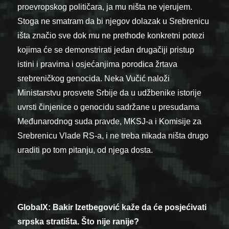
proevropskog političara, ja mu ništa ne vjerujem.
Stoga ne smatram da bi njegov dolazak u Srebrenicu
išta značio sve dok mu ne prethode konkretni potezi
kojima će se demonstrirati jedan drugačiji pristup
istini i pravima i osjećanjima porodica žrtava
srebreničkog genocida. Neka Vučić naloži
Ministarstvu prosvete Srbije da u udžbenike istorije
uvrsti činjenice o genocidu sadržane u presudama
Međunarodnog suda pravde, MKSJ-a i Komisije za
Srebrenicu Vlade RS-a, i ne treba nikada ništa drugo
uraditi po tom pitanju, od njega dosta.
GlobalX:
Bakir Izetbegović kaže da će posjećivati
srpska stratišta. Što nije ranije?