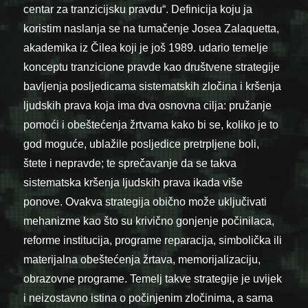
centar za tranzicijsku pravdu“. Definicija koju ja
koristim naslanja se na tumačenje Josea Zalaquetta,
akademika iz Čilea koji je još 1989. udario temelje
konceptu tranzicione pravde kao društvene strategije
bavljenja posljedicama sistematskih zločina i kršenja
ljudskih prava koja ima dva osnovna cilja: pružanje
pomoći i obeštećenja žrtvama kako bi se, koliko je to
god moguće, ublažile posljedice pretrpljene boli,
štete i nepravde; te sprečavanje da se takva
sistematska kršenja ljudskih prava ikada više
ponove. Ovakva strategija obično može uključivati
mehanizme kao što su krivično gonjenje počinilaca,
reforme institucija, programe reparacija, simbolička ili
materijalna obeštećenja žrtava, memorijalizaciju,
obrazovne programe. Temelj takve strategije je uvijek
i neizostavno istina o počinjenim zločinima, a sama