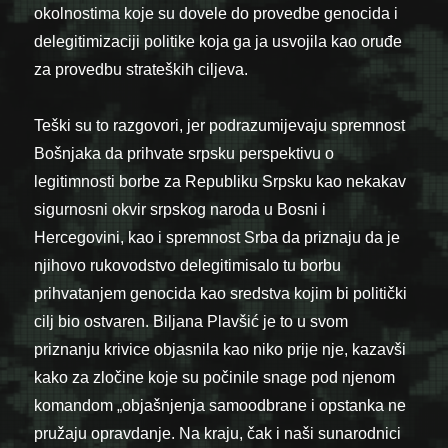
okolnostima koje su dovele do provedbe genocida i
delegitimizaciji politike koja ga ja usvojila kao oruđe
za provedbu strateških ciljeva.
Teški su to razgovori, jer podrazumijevaju spremnost
Bošnjaka da prihvate srpsku perspektivu o
legitimnosti borbe za Republiku Srpsku kao nekakav
sigurnosni okvir srpskog naroda u Bosni i
Hercegovini, kao i spremnost Srba da priznaju da je
njihovo rukovodstvo delegitimisalo tu borbu
prihvatanjem genocida kao sredstva kojim bi politički
cilj bio ostvaren. Biljana Plavšić je to u svom
priznanju krivice objasnila kao niko prije nje, kazavši
kako za zločine koje su počinile snage pod njenom
komandom „objašnjenja samoodbrane i opstanka ne
pružaju opravdanje. Na kraju, čak i naši sunarodnici