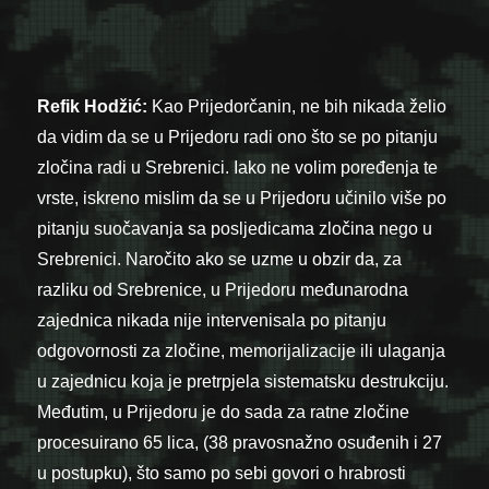
Refik Hodžić:
Kao Prijedorčanin, ne bih nikada želio
da vidim da se u Prijedoru radi ono što se po pitanju
zločina radi u Srebrenici. Iako ne volim poređenja te
vrste, iskreno mislim da se u Prijedoru učinilo više po
pitanju suočavanja sa posljedicama zločina nego u
Srebrenici. Naročito ako se uzme u obzir da, za
razliku od Srebrenice, u Prijedoru međunarodna
zajednica nikada nije intervenisala po pitanju
odgovornosti za zločine, memorijalizacije ili ulaganja
u zajednicu koja je pretrpjela sistematsku destrukciju.
Međutim, u Prijedoru je do sada za ratne zločine
procesuirano 65 lica, (38 pravosnažno osuđenih i 27
u postupku), što samo po sebi govori o hrabrosti