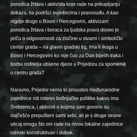
porodica žrtava i aktivista koje rade na prikupljanju
dokaza, na podršci svjedocima i pravosuđu. A kao
nigdje drugo u Bosni i Hercegovini, aktivizam
porodica žrtava i boraca za ljudska prava doveo je
priču o odgovornosti za zločine u stvarni i simbolički
centar grada – na glavni gradski trg. Ima li ikoga u
Bosni i Hercegovini ko nije čuo za Dan bijelih traka i
borbu roditelja ubijene djece u Prijedoru za spomenik
u centru grada?
Naravno, Prijedor nema to prisustvo međunarodne
zajednice niti interes bošnjačke politike kakvo ima
Srebrenica, i aktivisti o kojima sam govorio su
najčešće prepušteni sami sebi, ali je s druge strane
uticaj onoga što oni rade na nivou lokalne zajednice
istinski konstruktivan i dubok.