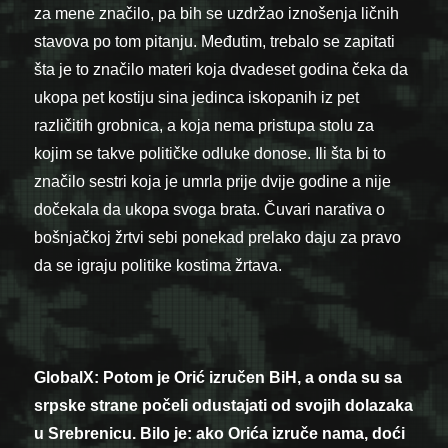
za mene značilo, pa bih se uzdržao iznošenja ličnih
stavova po tom pitanju. Međutim, trebalo se zapitati
šta je to značilo materi koja dvadeset godina čeka da
ukopa pet kostiju sina jedinca iskopanih iz pet
različitih grobnica, a koja nema pristupa stolu za
kojim se takve političke odluke donose. Ili šta bi to
značilo sestri koja je umrla prije dvije godine a nije
dočekala da ukopa svoga brata. Čuvari narativa o
bošnjačkoj žrtvi sebi ponekad prelako daju za pravo
da se igraju politike kostima žrtava.
GlobalX:
Potom je Orić izručen BiH, a onda su sa
srpske strane počeli odustajati od svojih dolazaka
u Srebrenicu. Bilo je: ako Orića izruče nama, doći