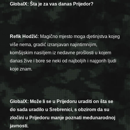
GlobalX: Šta je za vas danas Prijedor?
Refik Hodžić
: Magično mjesto moga djetinjstva kojeg
više nema, gradić izranjavan najintimnijim,
komšijskim nasiljem iz nedavne prošlosti u kojem
danas žive i bore se neki od najboljih i najgorih ljudi
koje znam.
GlobalX: Može li se u Prijedoru uraditi on šta se
do sada uradilo u Srebrenici, s obzirom da su
zločini u Prijedoru manje poznati međunarodnoj
javnosti.