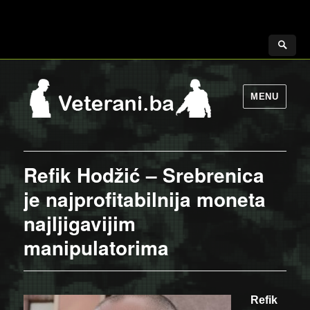
MENU
Refik Hodžić – Srebrenica
je najprofitabilnija moneta
najljigavijim
manipulatorima
Refik