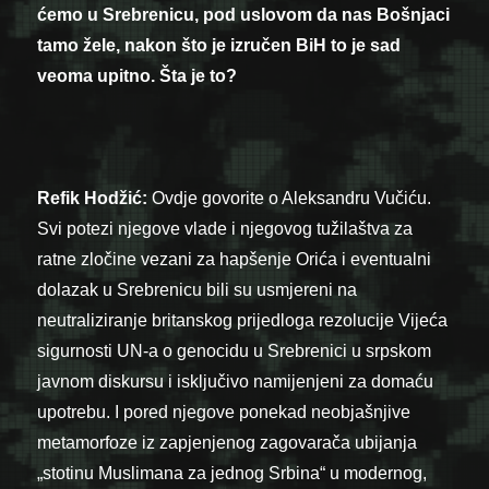
ćemo u Srebrenicu, pod uslovom da nas Bošnjaci
tamo žele, nakon što je izručen BiH to je sad
veoma upitno. Šta je to?
Refik Hodžić:
Ovdje govorite o Aleksandru Vučiću.
Svi potezi njegove vlade i njegovog tužilaštva za
ratne zločine vezani za hapšenje Orića i eventualni
dolazak u Srebrenicu bili su usmjereni na
neutraliziranje britanskog prijedloga rezolucije Vijeća
sigurnosti UN-a o genocidu u Srebrenici u srpskom
javnom diskursu i isključivo namijenjeni za domaću
upotrebu. I pored njegove ponekad neobjašnjive
metamorfoze iz zapjenjenog zagovarača ubijanja
„stotinu Muslimana za jednog Srbina“ u modernog,