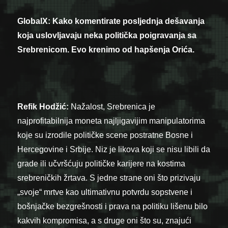
GlobalX: Kako komentirate posljednja dešavanja
koja uslovljavaju neka politička poigravanja sa
Srebrenicom. Evo krenimo od hapšenja Orića.
Refik Hodžić:
Nažalost, Srebrenica je
najprofitabilnija moneta najljigavijim manipulatorima
koje su izrodile političke scene postratne Bosne i
Hercegovine i Srbije. Niz je likova koji se nisu libili da
grade ili učvršćuju političke karijere na kostima
srebreničkih žrtava. S jedne strane oni što prizivaju
„svoje“ mrtve kao ultimativnu potvrdu sopstvene i
bošnjačke bezgrešnosti i prava na politiku lišenu bilo
kakvih kompromisa, a s druge oni što su, znajući