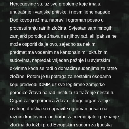
Hercegovine su, uz sve probleme koje imaju,
unutrašnje i vanjske pritiske, i nesmiljene napade
Dodikovog režima, napravili ogroman posao u
procesuiranju ratnih zločina. Svjestan sam mnogih
zamjerki porodica žrtava na njihov rad, ali ipak se ne
može osporiti da je ovo, zajedno sa nekim
predmetima vođenim na kantonalnim i okružnim
sudovima, napredak vrijedan pažnje i u svjetskim
okvirima kada se radi o domaćim suđenjima za ratne
zločine. Potom je tu potraga za nestalim osobama
koju predvodi ICMP, uz sve legitimne zamjerke
porodice žrtava na rad Instituta za traženje nestalih.
Organizacije porodica žrtava i druge organizacije
civilnog društva su napravile ogroman posao na
raznim frontovima, od borbe za memorijale i priznanje
zločina do tužbi pred Evropskim sudom za ljudska