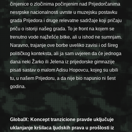
činjenice o zločinima počinjenim nad Prijedorčanima
nesrpske nacionalnosti uvrste u muzejsku postavku
grada Prijedora i druge relevatne sadržaje koji pričaju
priču o istoriji našeg grada. To je front na kojem se
trenutno vode najžešće bitke, ali u ishod ne sumnjam.
Naravno, trajanje ove borbe uveliko zavisi i od šireg
političkog konteksta, ali ja sam uvjeren da će jednoga
dana neki Žarko ili Jelena iz prijedorske gimnazije
pisati sastav o malom Adisu Hopovcu, kojeg su ubili
tu, u našem Prijedoru, a da nije bio napunio ni šest
godina.
GlobalX: Koncept tranzicione pravde uključuje
uklanjanje kršilaca ljudskih prava u prošlosti iz