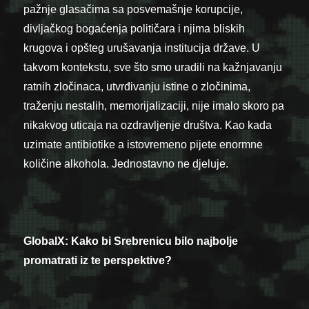
pažnje glasačima sa posvemašnje korupcije,
divljačkog bogaćenja političara i njima bliskih
krugova i opšteg urušavanja institucija države. U
takvom kontekstu, sve što smo uradili na kažnjavanju
ratnih zločinaca, utvrđivanju istine o zločinima,
traženju nestalih, memorijalizaciji, nije imalo skoro pa
nikakvog uticaja na ozdravljenje društva. Kao kada
uzimate antibiotike a istovremeno pijete enormne
količine alkohola. Jednostavno ne djeluje.
GlobalX: Kako bi Srebrenicu bilo najbolje
promatrati iz te perspektive?