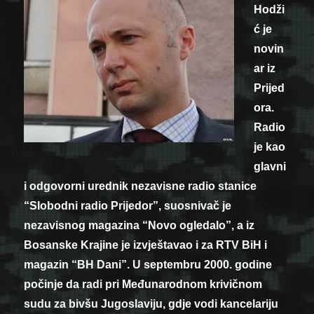
Hodži
ć je
novin
ar iz
Prijed
ora.
Radio
je kao
glavni
i odgovorni urednik nezavisne radio stanice
“Slobodni radio Prijedor”, suosnivač je
nezavisnog magazina “Novo ogledalo”, a iz
Bosanske Krajine je izvještavao i za RTV BiH i
magazin “BH Dani”. U septembru 2000. godine
počinje da radi pri Međunarodnom krivičnom
sudu za bivšu Jugoslaviju, gdje vodi kancelariju