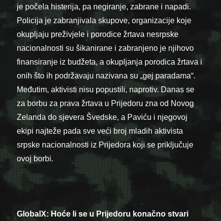
je počela histerija, pa negiranje, zabrane i napadi.
Policija je zabranjivala skupove, organizacije koje
okupljaju preživjele i porodice žrtava nesrpske
nacionalnosti su šikanirane i zabranjeno je njihovo
finansiranje iz budžeta, a okupljanja porodica žrtava i
onih što ih podržavaju nazivana su „gej paradama“.
Međutim, aktivisti nisu popustili, naprotiv. Danas se
za borbu za prava žrtava u Prijedoru zna od Novog
Zelanda do sjevera Švedske, a Paviću i njegovoj
ekipi najteže pada sve veći broj mladih aktivista
srpske nacionalnosti iz Prijedora koji se priključuje
ovoj borbi.
GlobalX: Hoće li se u Prijedoru konačno stvari