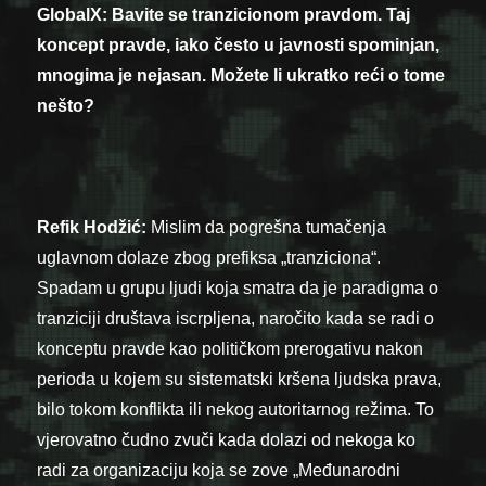
GlobalX: Bavite se tranzicionom pravdom. Taj
koncept pravde, iako često u javnosti spominjan,
mnogima je nejasan. Možete li ukratko reći o tome
nešto?
Refik Hodžić:
Mislim da pogrešna tumačenja
uglavnom dolaze
zbog prefiksa „tranziciona“.
Spadam u grupu ljudi koja smatra da je paradigma o
tranziciji društava iscrpljena, naročito kada se radi o
konceptu pravde kao političkom prerogativu nakon
perioda u kojem su sistematski kršena ljudska prava,
bilo tokom konflikta ili nekog autoritarnog režima. To
vjerovatno čudno zvuči kada dolazi od nekoga ko
radi za organizaciju koja se zove „Međunarodni