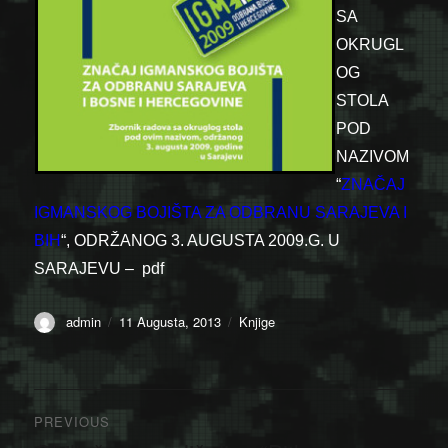
SA
OKRUGL
OG
STOLA
POD
NAZIVOM
“
ZNAČAJ
IGMANSKOG BOJIŠTA ZA ODBRANU SARAJEVA I
BIH
“, ODRŽANOG 3. AUGUSTA 2009.G.
U
SARAJEVU – pdf
Author
Posted
Categories
admin
11 Augusta, 2013
Knjige
on
Navigacija
PREVIOUS