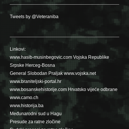
Tweets by @Veteraniba
Linkovi:
www.hasib-musinbegovic.com
Vojska Republike
Srpske
Herceg-Bosna
General Slobodan Praljak
www.vojska.net
www.braniteljski-portal.hr
www.bosanskehistorije.com
Hrvatsko vijeće odbrane
www.camo.ch
www.historija.ba
Međunarodni sud u Hagu
Presude za ratne zločine