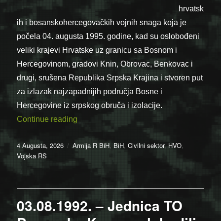
hrvatsk
ih i bosanskohercegovačkih vojnih snaga koja je
počela 04. augusta 1995. godine, kad su oslobođeni
veliki krajevi Hrvatske uz granicu sa Bosnom i
Hercegovinom, gradovi Knin, Obrovac, Benkovac i
drugi, srušena Republika Srpska Krajina i stvoren put
za izlazak najzapadnijih područja Bosne i
Hercegovine iz srpskog obruča i izolacije.
“04.08.1995. – Počela operacija “Oluja””
Continue reading
Posted
Categories
4 Augusta, 2026
Armija R BiH
,
BiH
,
Civilni sektor
,
HVO
,
on
Vojska RS
03.08.1992. – Jednica TO