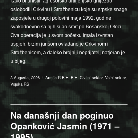
kako bi uništili agresorsko artiljerijsko gnijezdo i
oslobodili Crkvinu i Stražbenicu koje su srpske snage
zaposjele u drugoj polovini maja 1992. godine i
svakodnevno sa njih sijao smrt po Bosanskoj Otoci.
Ova operacija je u svom početku imala izvrstan
uspjeh, brzim jurišom ovladano je Crkvinom i
Stražbenicom, a daleko brojniji neprijatelj natjeran je
u bijeg.
Posted
Categories
3 Augusta, 2026
Armija R BiH
,
BiH
,
Civilni sektor
,
Vojni sektor
,
on
Vojska RS
Na današnji dan poginuo
Opanković Jasmin (1971 –
1995)