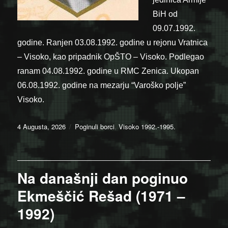
BiH od
09.07.1992.
godine. Ranjen 03.08.1992. godine u rejonu Vratnica
– Visoko, kao pripadnik OpŠTO – Visoko. Podlegao
ranam 04.08.1992. godine u RMC Zenica. Ukopan
06.08.1992. godine na mezarju “Varoško polje”
Visoko.
Posted
Categories
4 Augusta, 2026
Poginuli borci
,
Visoko 1992.-1995.
on
Na današnji dan poginuo
Ekmeščić Rešad (1971 –
1992)