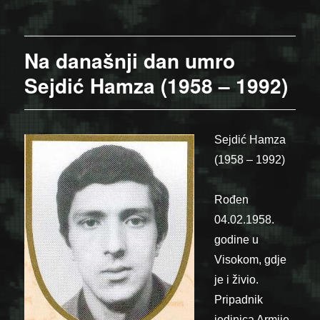
on
Na današnji dan umro
Sejdić Hamza (1958 – 1992)
Sejdić Hamza
(1958 – 1992)
Rođen
04.02.1958.
godine u
Visokom, gdje
je i živio.
Pripadnik
jedinica Armije