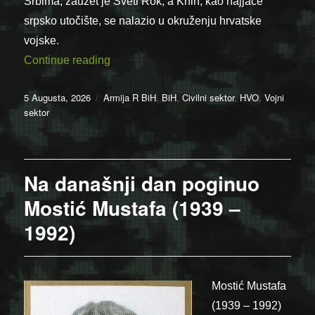
Srbima, zauzet je Sveti Rok, a Knin, kao najjače
srpsko utočište, se nalazio u okruženju hrvatske
vojske.
“05.08.1995. – Deblokiran slobodni dio 
Continue reading
Posted
Categories
5 Augusta, 2026
Armija R BiH
,
BiH
,
Civilni sektor
,
HVO
,
Vojni
on
sektor
Na današnji dan poginuo
Mostić Mustafa (1939 –
1992)
Mostić Mustafa
(1939 – 1992)