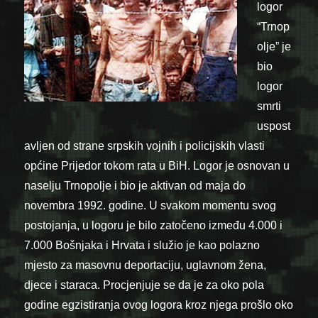
logor
“Trnop
olje” je
bio
logor
smrti
uspost
avljen od strane srpskih vojnih i policijskih vlasti
općine Prijedor tokom rata u BiH. Logor je osnovan u
naselju Trnopolje i bio je aktivan od maja do
novembra 1992. godine. U svakom momentu svog
postojanja, u logoru je bilo zatočeno između 4.000 i
7.000 Bošnjaka i Hrvata i služio je kao polazno
mjesto za masovnu deportaciju, uglavnom žena,
djece i staraca. Procjenjuje se da je za oko pola
godine egzistiranja ovog logora kroz njega prošlo oko