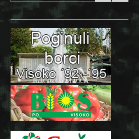
PRE
NEX
pagination
VIOU
T
S
PAGE
PAGE