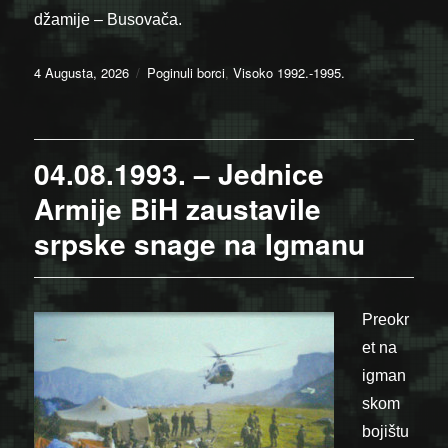
džamije – Busovača.
Posted
Categories
4 Augusta, 2026
Poginuli borci
,
Visoko 1992.-1995.
on
04.08.1993. – Jednice
Armije BiH zaustavile
srpske snage na Igmanu
Preokr
et na
igman
skom
bojištu