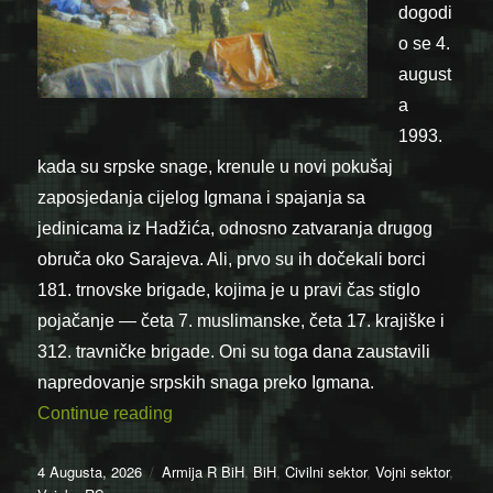
dogodi
o se 4.
august
a
1993.
kada su srpske snage, krenule u novi pokušaj
zaposjedanja cijelog Igmana i spajanja sa
jedinicama iz Hadžića, odnosno zatvaranja drugog
obruča oko Sarajeva. Ali, prvo su ih dočekali borci
181. trnovske brigade, kojima je u pravi čas stiglo
pojačanje — četa 7. muslimanske, četa 17. krajiške i
312. travničke brigade. Oni su toga dana zaustavili
napredovanje srpskih snaga preko Igmana.
“04.08.1993. – Jednice Armije BiH zaust
Continue reading
Posted
Categories
4 Augusta, 2026
Armija R BiH
,
BiH
,
Civilni sektor
,
Vojni sektor
,