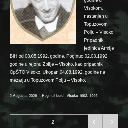
godine u
Visokom,
nastanjen u
Topuzovom
Polju – Visoko.
Pripadnik
jedinica Armije
BiH od 08.05.1992. godine. Poginuo 02.08.1992.
godine u rejonu Zbilje – Visoko, kao pripadnik
OpŠTO Visoko. Ukopan 04.08.1992. godine na
mezarju u Topuzovom Polju – Visoko.
Posted
Categories
2 Augusta, 2026
Poginuli borci
,
Visoko 1992.-1995.
on
Posts
PAGE
2