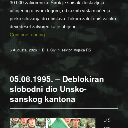
30.000 zatvorenika. Širok je spisak zlostavljnja
učinjenog u ovom logoru, od raznih vrsta mučenja
preko silovanja do ubistava. Tokom zatočeništva oko
devedeset zatvorenika je ubijeno.
“05.08.1992. – Otkriven logor Trnopolje”
Continue reading
Posted
Categories
5 Augusta, 2026
BiH
,
Civilni sektor
,
Vojska RS
on
05.08.1995. – Deblokiran
slobodni dio Unsko-
sanskog kantona
U 5