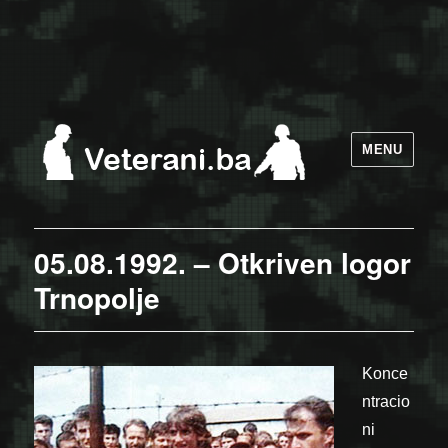
MENU
05.08.1992. – Otkriven logor
Trnopolje
Konce
ntracio
ni