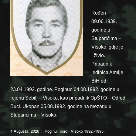
Rođen
09.06.1939.
godine u
Stuparićima –
Visoko, gdje je
i živio.
Pripadnik
jedinica Armije
BiH od
23.04.1992. godine. Poginuo 04.08.1992. godine u
rejonu Sebilj – Visoko, kao pripadnik OpŠTO – Odred
Buci. Ukopan 05.08.1992. godine na mezarju u
Stuparićima – Visoko.
Posted
Categories
4 Augusta, 2026
Poginuli borci
,
Visoko 1992.-1995.