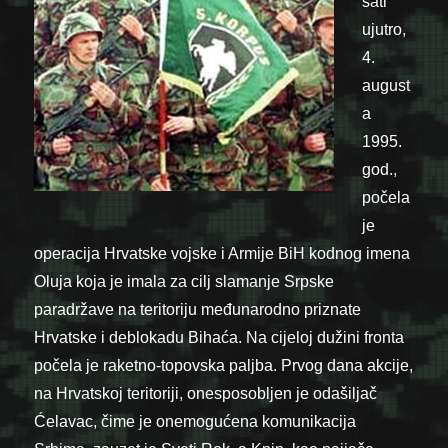
sati
ujutro,
4.
august
a
1995.
god.,
počela
je
operacija Hrvatske vojske i Armije BiH kodnog imena
Oluja koja je imala za cilj slamanje Srpske
paradržave na teritoriju međunarodno priznate
Hrvatske i deblokadu Bihaća. Na cijeloj dužini fronta
počela je raketno-topovska paljba. Prvog dana akcije,
na Hrvatskoj teritoriji, onesposobljen je odašiljač
Ćelavac, čime je onemogućena komunikacija