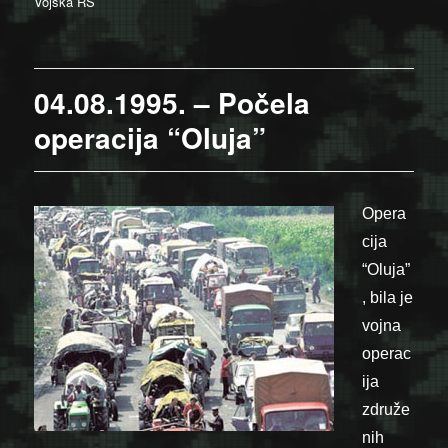
on
Vojska RS
04.08.1995. – Počela
operacija “Oluja”
Opera
cija
“Oluja”
, bila je
vojna
operac
ija
združe
nih