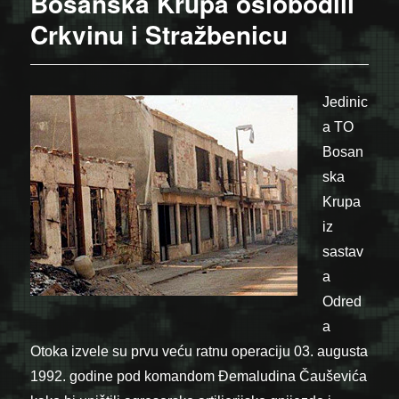
Bosanska Krupa oslobodili
Crkvinu i Stražbenicu
Jedinic
a TO
Bosan
ska
Krupa
iz
sastav
a
Odred
a
Otoka izvele su prvu veću ratnu operaciju 03. augusta
1992. godine pod komandom Đemaludina Čauševića