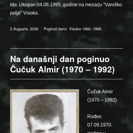
bbr. Ukopan 04.08.1995. godine na mezarju “Varoško
polje” Visoko.
Posted
Categories
2 Augusta, 2026
Poginuli borci
,
Visoko 1992.-1995.
on
Na današnji dan poginuo
Čučuk Almir (1970 – 1992)
Čučuk Almir
(1970 – 1992)
Rođen
07.09.1970.