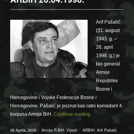
Arif Pašalić
(31. august
1943. g. –
26. april
1998. g.) je
bio general
Armije
Republike
Bosne i
Hercegovine i Vojske Federacije Bosne i
Hercegovine. Pašalić je poznat kao ratni komadant 4.
“Poginuo Arif Pašal
korpusa Armije BiH.
Continue reading
Posted
Categories
Tags
26 Aprila, 2026
Armija R BiH
,
Vijesti
ARBIH
,
Arif Pašalić