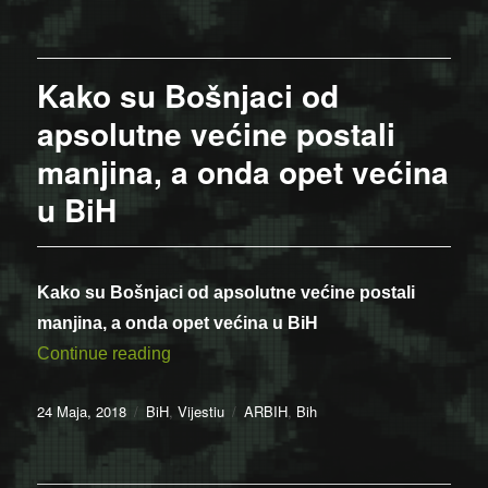
on
Kako su Bošnjaci od
apsolutne većine postali
manjina, a onda opet većina
u BiH
Kako su Bošnjaci od apsolutne većine postali
manjina, a onda opet većina u BiH
“Kako su Bošnjaci od apsolutne većine po
Continue reading
Posted
Categories
Tags
24 Maja, 2018
BiH
,
Vijestiu
ARBIH
,
Bih
on