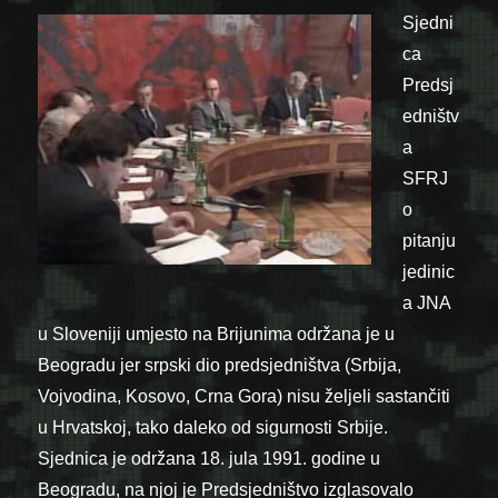
Sjedni
ca
Predsj
edništv
a
SFRJ
o
pitanju
jedinic
a JNA
u Sloveniji umjesto na Brijunima održana je u
Beogradu jer srpski dio predsjedništva (Srbija,
Vojvodina, Kosovo, Crna Gora) nisu željeli sastančiti
u Hrvatskoj, tako daleko od sigurnosti Srbije.
Sjednica je održana 18. jula 1991. godine u
Beogradu, na njoj je Predsjedništvo izglasovalo