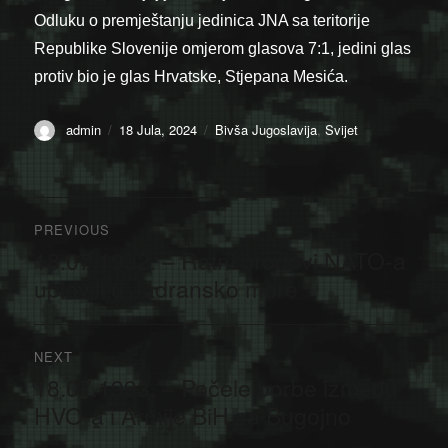
Odluku o premještanju jedinica JNA sa teritorije
Republike Slovenije omjerom glasova 7:1, jedini glas
protiv bio je glas Hrvatske, Stjepana Mesića.
Author
Posted
Categories
admin
18 Jula, 2024
Bivša Jugoslavija
,
Svijet
on
Navigacija
PREVIOUS
članaka
18.07.1992. – Ratni brodovi NATO-a
Previous
post:
uplovili u Jadransko more
NEXT
18.07.1993. – Počele borbe između
Next
post:
HVO-a i Armije BiH za Bugojno