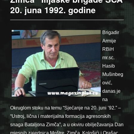
20. juna 1992. godine
Brigadir
Armije
RBiH
mr.sc.
Hasib
Mušinbeg
ović,
danas je
na
Okruglom stoku na temu “Sjećanje na 20. juni ’92.” –
“Ustroj, lična i materijalna formacija agresorskih
snaga Bataljona Zimča”, a u okviru obilježavanja Dan
mjesnih zajednica Moštre, Zimča, Kološići i Orašac