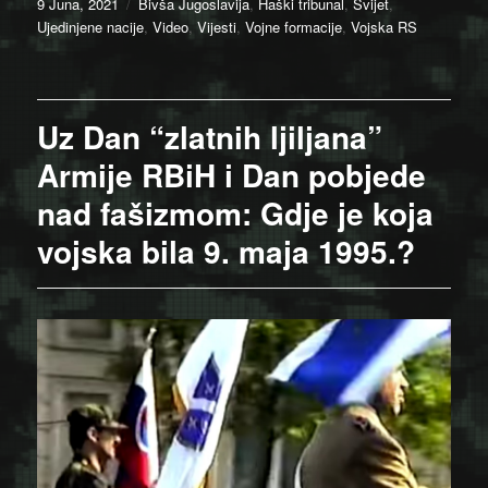
Posted
Categories
9 Juna, 2021
Bivša Jugoslavija
,
Haški tribunal
,
Svijet
,
on
Ujedinjene nacije
,
Video
,
Vijesti
,
Vojne formacije
,
Vojska RS
Uz Dan “zlatnih ljiljana”
Armije RBiH i Dan pobjede
nad fašizmom: Gdje je koja
vojska bila 9. maja 1995.?