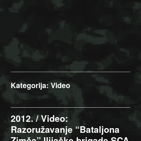
Kategorija:
Video
2012. / Video:
Razoružavanje “Bataljona
Zimča” Ilijaške brigade SCA