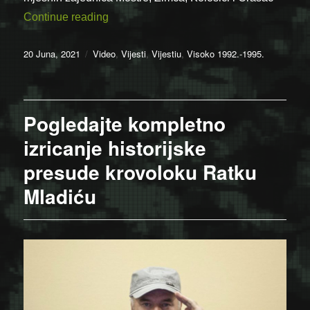
“2012. / Video: Razoružavanje “Bataljona
Continue reading
Posted
Categories
20 Juna, 2021
Video
,
Vijesti
,
Vijestiu
,
Visoko 1992.-1995.
on
Pogledajte kompletno
izricanje historijske
presude krovoloku Ratku
Mladiću