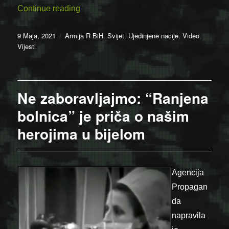
“Uz Dan “zlatnih ljiljana” Armije RBiH i 
Continue reading
Posted
Categories
9 Maja, 2021
Armija R BiH
,
Svijet
,
Ujedinjene nacije
,
Video
,
on
Vijesti
Ne zaboravljajmo: “Ranjena
bolnica” je priča o našim
herojima u bijelom
Agencija
Propagan
da
napravila