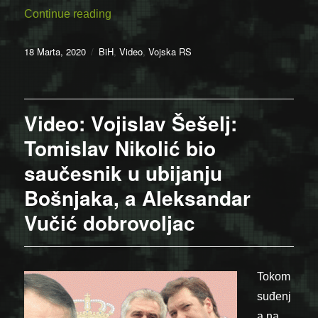
“Video: Logor Manjača – Razgovor sa lo
Continue reading
Posted
Categories
18 Marta, 2020
BiH
,
Video
,
Vojska RS
on
Video: Vojislav Šešelj:
Tomislav Nikolić bio
saučesnik u ubijanju
Bošnjaka, a Aleksandar
Vučić dobrovoljac
Tokom
suđenj
a na