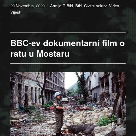
Posted
Categories
29 Novembra, 2020
Armija R BiH
,
BiH
,
Civilni sektor
,
Video
,
on
Vijesti
BBC-ev dokumentarni film o
ratu u Mostaru