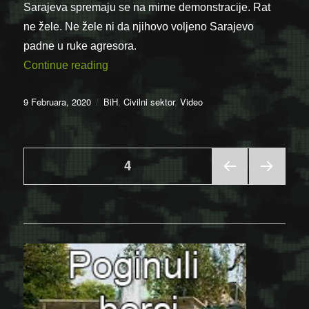
Sarajeva spremaju se na mirne demonstracije. Rat
ne žele. Ne žele ni da njihovo voljeno Sarajevo
padne u ruke agresora.
“Sarajevo 1992 – Dokumentarni film”
Continue reading
Posted
Categories
9 Februara, 2020
BiH
,
Civilni sektor
,
Video
on
Posts
PAGE
4
PRE
NEX
pagination
VIOU
T
S
PAGE
PAGE