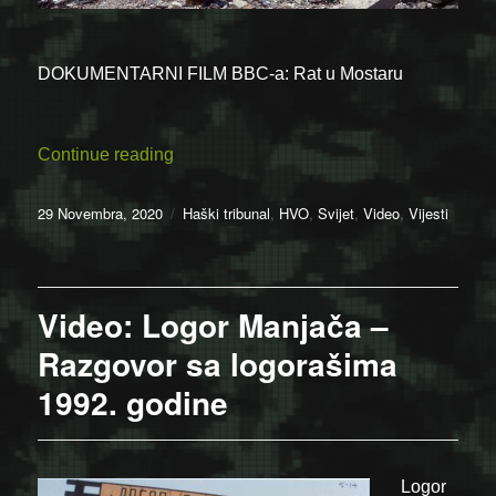
DOKUMENTARNI FILM BBC-a: Rat u Mostaru
“BBC-ev dokumentarni film o ratu u Most
Continue reading
Posted
Categories
29 Novembra, 2020
Haški tribunal
,
HVO
,
Svijet
,
Video
,
Vijesti
on
Video: Logor Manjača –
Razgovor sa logorašima
1992. godine
Logor