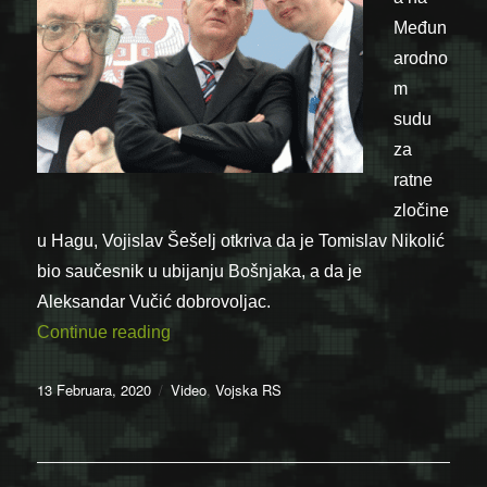
Međun
arodno
m
sudu
za
ratne
zločine
u Hagu, Vojislav Šešelj otkriva da je Tomislav Nikolić
bio saučesnik u ubijanju Bošnjaka, a da je
Aleksandar Vučić dobrovoljac.
“Video: Vojislav Šešelj: Tomislav Nikolić
Continue reading
Posted
Categories
13 Februara, 2020
Video
,
Vojska RS
on