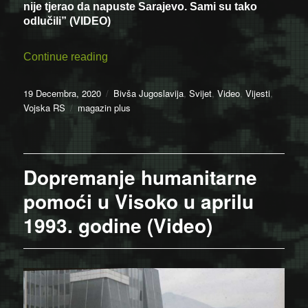
nije tjerao da napuste Sarajevo. Sami su tako
odlučili” (VIDEO)
“Ratni ministar policije RS Tomo Kovač: “
Continue reading
Posted
Categories
19 Decembra, 2020
Bivša Jugoslavija
,
Svijet
,
Video
,
Vijesti
,
on
Tags
Vojska RS
magazin plus
Dopremanje humanitarne
pomoći u Visoko u aprilu
1993. godine (Video)