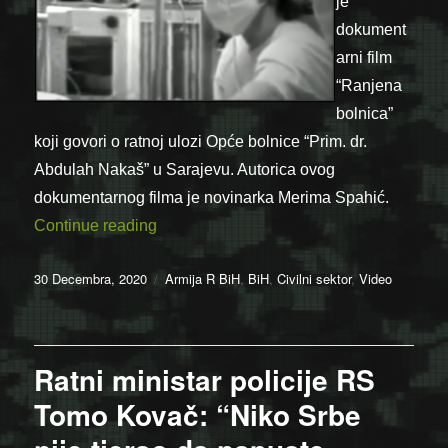
je
dokument
arni film
“Ranjena
bolnica”
koji govori o ratnoj ulozi Opće bolnice “Prim. dr.
Abdulah Nakaš” u Sarajevu. Autorica ovog
dokumentarnog filma je novinarka Merima Spahić.
“Ne zaboravljajmo: “Ranjena bolnica” je 
Continue reading
Posted
Categories
30 Decembra, 2020
Armija R BiH
,
BiH
,
Civilni sektor
,
Video
on
Ratni ministar policije RS
Tomo Kovač: “Niko Srbe