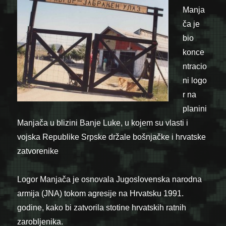
Manja
ča je
bio
konce
ntracio
ni logo
r na
planini
Manjača u blizini Banje Luke, u kojem su vlasti i
vojska Republike Srpske držale bošnjačke i hrvatske
zatvorenike
Logor Manjača je osnovala Jugoslovenska narodna
armija (JNA) tokom agresije na Hrvatsku 1991.
godine, kako bi zatvorila stotine hrvatskih ratnih
zarobljenika.