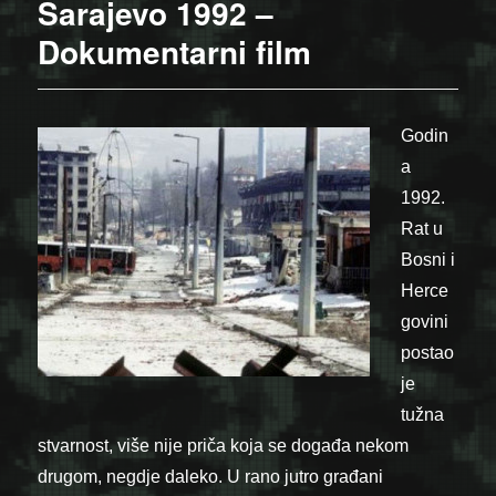
Sarajevo 1992 –
Dokumentarni film
Godin
a
1992.
Rat u
Bosni i
Herce
govini
postao
je
tužna
stvarnost, više nije priča koja se događa nekom
drugom, negdje daleko. U rano jutro građani