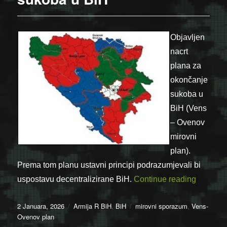
Objavljen
nacrt
plana za
okončanje
sukoba u
BiH (Vens
– Ovenov
mirovni
plan).
Prema tom planu ustavni principi podrazumjevali bi
“02.01.1
uspostavu decentralizirane BiH.
Continue reading
Posted
Categories
Tags
2 Januara, 2026
Armija R BiH
,
BiH
mirovni sporazum
,
Vens-
on
Ovenov plan