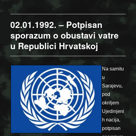
02.01.1992. – Potpisan
sporazum o obustavi vatre
u Republici Hrvatskoj
Na samitu
u
Sarajevu,
pod
okriljem
Ujedinjeni
h nacija,
potpisan