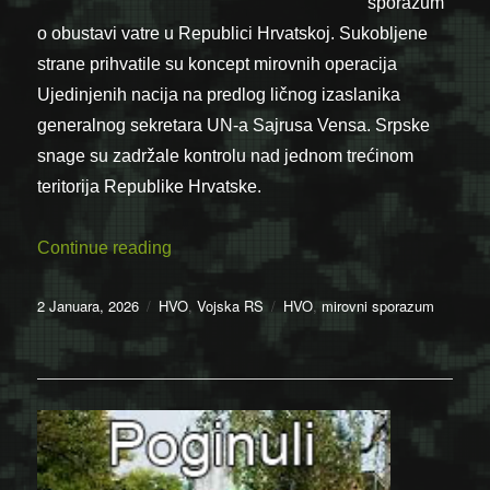
sporazum
o obustavi vatre u Republici Hrvatskoj. Sukobljene
strane prihvatile su koncept mirovnih operacija
Ujedinjenih nacija na predlog ličnog izaslanika
generalnog sekretara UN-a Sajrusa Vensa. Srpske
snage su zadržale kontrolu nad jednom trećinom
teritorija Republike Hrvatske.
“02.01.1992. – Potpisan sporazum o obust
Continue reading
Posted
Categories
Tags
2 Januara, 2026
HVO
,
Vojska RS
HVO
,
mirovni sporazum
on