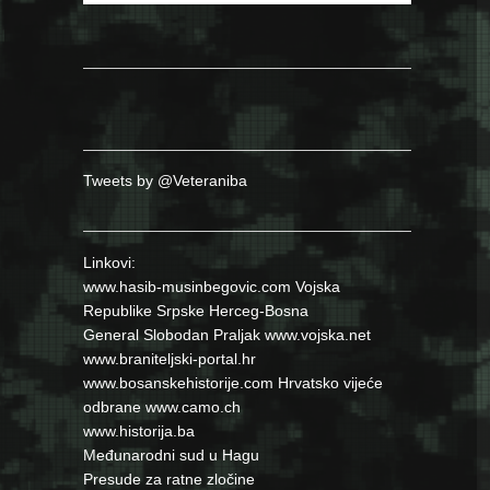
Tweets by @Veteraniba
Linkovi:
www.hasib-musinbegovic.com
Vojska
Republike Srpske
Herceg-Bosna
General Slobodan Praljak
www.vojska.net
www.braniteljski-portal.hr
www.bosanskehistorije.com
Hrvatsko vijeće
odbrane
www.camo.ch
www.historija.ba
Međunarodni sud u Hagu
Presude za ratne zločine