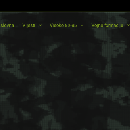
slovna
Vijesti
Visoko 92-95
Vojne formacije