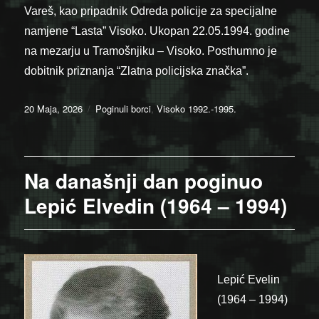
Vareš, kao pripadnik Odreda policije za specijalne
namjene “Lasta” Visoko. Ukopan 22.05.1994. godine
na mezarju u Tramošnjiku – Visoko. Posthumno je
dobitnik priznanja “Zlatna policijska značka”.
Posted
Categories
20 Maja, 2026
Poginuli borci
,
Visoko 1992.-1995.
on
Na današnji dan poginuo
Lepić Elvedin (1964 – 1994)
Lepić Evelin
(1964 – 1994)