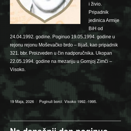
i živio.
Pripadnik
jedinica Armije
BiH od
24.04.1992. godine. Poginuo 19.05.1994. godine u
rejonu rejonu Moševačko brdo – Ilijaš, kao pripadnik
321. bbr. Proizveden u čin nadporučnika. Ukopan
22.05.1994. godine na mezariju u Gornjoj Zimči –
Visoko.
Posted
Categories
19 Maja, 2026
Poginuli borci
,
Visoko 1992.-1995.
on
Na današnji dan poginuo