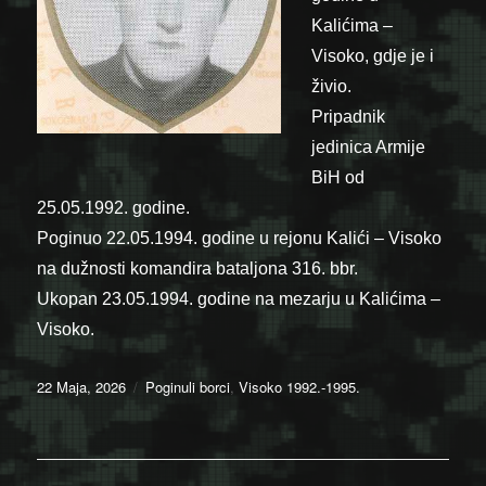
Kalićima –
Visoko, gdje je i
živio.
Pripadnik
jedinica Armije
BiH od
25.05.1992. godine.
Poginuo 22.05.1994. godine u rejonu Kalići – Visoko
na dužnosti komandira bataljona 316. bbr.
Ukopan 23.05.1994. godine na mezarju u Kalićima –
Visoko.
Posted
Categories
22 Maja, 2026
Poginuli borci
,
Visoko 1992.-1995.
on