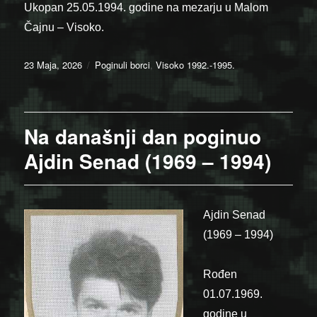
Ukopan 25.05.1994. godine na mezarju u Malom
Čajnu – Visoko.
Posted
Categories
23 Maja, 2026
Poginuli borci
,
Visoko 1992.-1995.
on
Na današnji dan poginuo
Ajdin Senad (1969 – 1994)
Ajdin Senad
(1969 – 1994)
Rođen
01.07.1969.
godine u