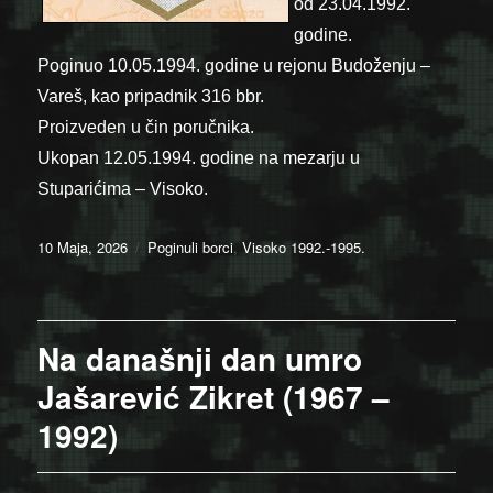
od 23.04.1992.
godine.
Poginuo 10.05.1994. godine u rejonu Budoženju –
Vareš, kao pripadnik 316 bbr.
Proizveden u čin poručnika.
Ukopan 12.05.1994. godine na mezarju u
Stuparićima – Visoko.
Posted
Categories
10 Maja, 2026
Poginuli borci
,
Visoko 1992.-1995.
on
Na današnji dan umro
Jašarević Zikret (1967 –
1992)