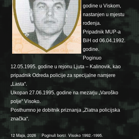
godine u Viskom,
nastanjen u mjestu
rođenja.
Pripadnik MUP-a
BiH od 06.04.1992.
godine.
Poginuo
12.05.1995. godine u rejonu Ljuta – Kalinovik, kao
pripadnik Odreda policije za specijalne namjere
„Lasta“.
Ukopan 27.06.1995. godine na mezarju „Varoško
polje“ Visoko.
Posthumno je dobitnik priznanja „Zlatna policijska
značka“.
Posted
Categories
12 Maja, 2026
Poginuli borci
,
Visoko 1992.-1995.