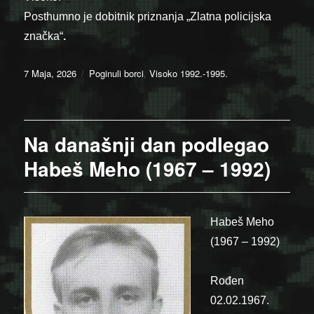
Posthumno je dobitnik priznanja „Zlatna policijska
značka“
.
Posted
Categories
7 Maja, 2026
Poginuli borci
,
Visoko 1992.-1995.
on
Na današnji dan podlegao
Habeš Meho (1967 – 1992)
Habeš Meho
(1967 – 1992)
Rođen
02.02.1967.