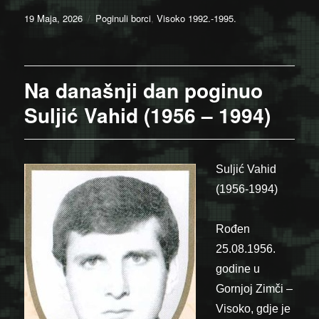
Posted
Categories
19 Maja, 2026
Poginuli borci
,
Visoko 1992.-1995.
on
Na današnji dan poginuo
Suljić Vahid (1956 – 1994)
Suljić Vahid
(1956-1994)
Rođen
25.08.1956.
godine u
Gornjoj Zimči –
Visoko, gdje je