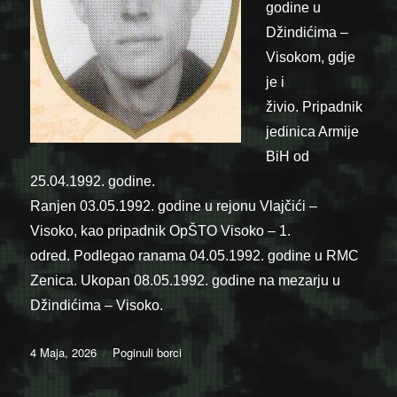
godine u
Džindićima –
Visokom, gdje
je i
živio. Pripadnik
jedinica Armije
BiH od
25.04.1992. godine.
Ranjen 03.05.1992. godine u rejonu Vlajčići –
Visoko, kao pripadnik OpŠTO Visoko – 1.
odred. Podlegao ranama 04.05.1992. godine u RMC
Zenica. Ukopan 08.05.1992. godine na mezarju u
Džindićima – Visoko.
Posted
Categories
4 Maja, 2026
Poginuli borci
on