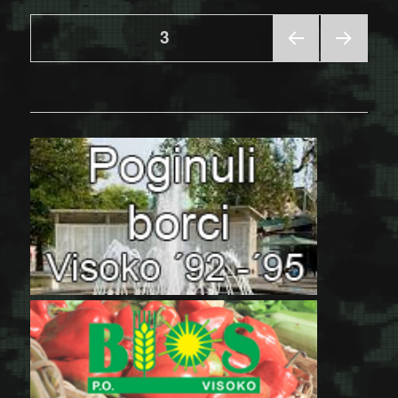
Posts
PAGE
3
PRE
NEX
pagination
VIOU
T
S
PAGE
PAGE